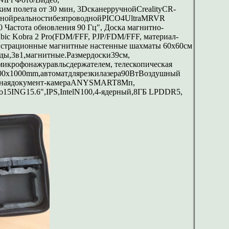
м полета от 30 мин, 3DсканерручнойCrealityCR-
льнойреальностибезпроводнойPICO4UltraMRVR
0 Частота обновления 90 Гц", Доска магнитно-
ic Kobra 2 Pro(FDM/FFF, PJP/FDM/FFF, материал-
онстрационные магнитные настенные шахматы 60х60см
рды,3в1,магнитные.Размердоски39см,
крофонажуравльсдержателем, телескопическая
1000x1000mm,автоматдлярезкилазера90ВтВоздушный
альнаядокумент-камераANYSMART8Мп,
15ING15.6",IPS,IntelN100,4-ядерный,8ГБ LPDDR5,