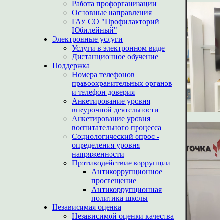
Работа профорганизации
Основные направления
ГАУ СО "Профилакторий
Юбилейный"
Электронные услуги
Услуги в электронном виде
Дистанционное обучение
Поддержка
Номера телефонов
правоохранительных органов
и телефон доверия
Анкетирование уровня
внеурочной деятельности
Анкетирование уровня
воспитательного процесса
Социологический опрос -
определения уровня
напряженности
Противодействие коррупции
Антикоррупционное
просвещение
Антикоррупционная
политика школы
Независимая оценка
Независимой оценки качества