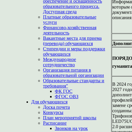
обеспечение и оснащенность
Информац
образовательного процесса.
которым 
Доступная среда
документ
Платные образовательные
описания
услуги
Финансово-хозяйственная
деятельность
Вакантные места для приема
(перевода) обучающихся
Дополнит
Стипендии и меры поддержки
обучающихся
ПОРЯДОК 
Международное
сотрудничество
гуманита
Организация питания в
образовательной организации
Образовательные стандарты и
В 2024 г
требования"
2027 год
ФК ГОС
дополнит
ФГОС ОВЗ
профилей
Для обучающихся
замене ср
Доска почета
созданных
Конкурсы
Трифонов
План мероприятий школы
LED75UQB
Расписание
2.0 расш
Звонков на урок
гравировк