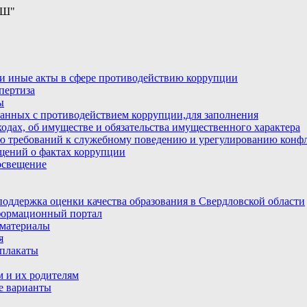
ОШ"
и иные акты в сфере противодействию коррупции
пертиза
ы
анных с противодействием коррупции,для заполнения
ходах, об имуществе и обязательства имущественного характера
ю требований к служебному поведению и урегулированию конфл
бщений о фактах коррупции
освещение
ддержка оценки качества образования в Свердловской области
ормационный портал
материалы
я
плакаты
 и их родителям
е варианты