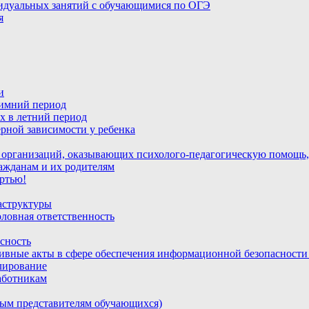
идуальных занятий с обучающимися по ОГЭ
я
и
зимний период
х в летний период
рной зависимости у ребенка
 организаций, оказывающих психолого-педагогическую помощь,
ажданам и их родителям
ртью!
аструктуры
ловная ответственность
сность
ивные акты в сфере обеспечения информационной безопасност
лирование
аботникам
ным представителям обучающихся)