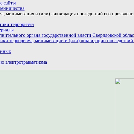
е сайты
шенничества
а, минимизация и (или) ликвидация последствий его проявлен
тики терроризма
ериалы
лнительного органа государственной власти Свердловской обла
ики терроризма, минимизации и (или) ликвидации последствий
анных
ю электротравматизма