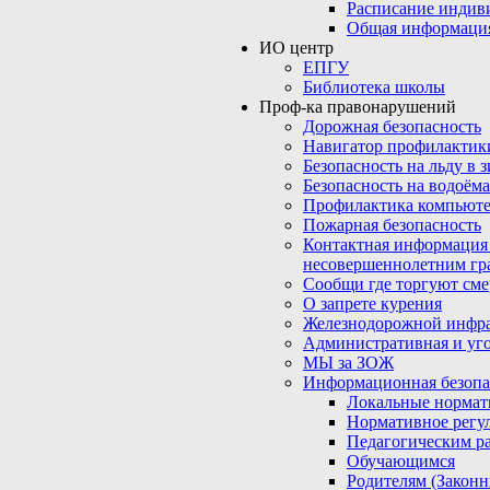
Расписание индив
Общая информаци
ИО центр
ЕПГУ
Библиотека школы
Проф-ка правонарушений
Дорожная безопасность
Навигатор профилактик
Безопасность на льду в 
Безопасность на водоёма
Профилактика компьюте
Пожарная безопасность
Контактная информация
несовершеннолетним гр
Сообщи где торгуют сме
О запрете курения
Железнодорожной инфр
Административная и уго
МЫ за ЗОЖ
Информационная безопа
Локальные нормат
Нормативное регу
Педагогическим р
Обучающимся
Родителям (Закон