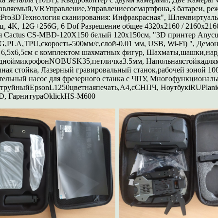
авляемый,VRУправление,Управлениесосмартфона,3 батареи, режи
etPro3DТехнология сканирования: Инфракрасная", Шлемвиртуа
ц, 4K, 12G+256G, 6 Dof Разрешение общее 4320x2160 / 2160x216
я Cactus CS-MBD-120X150 белый 120x150см, "3D принтер Anycub
,PLA,TPU,скорость-500мм/с,слой-0.01 мм, USB, Wi-Fi) ", Дем
й 6,5х6,5см с комплектом шахматных фигур, Шахматы,шашки,на
дноймикрофонNOBUSK35,петличка3.5мм, Напольнаястойкадлями
ная стойка, Лазерный гравировальный станок,рабочей зоной 
тельный насос для фрезерного станка с ЧПУ, Многофункцион
труйныйEpsonL1250цветнаяпечать,A4,сСНПЧ, НоутбукiRUPlanio
D, ГарнитураOklickHS-M600