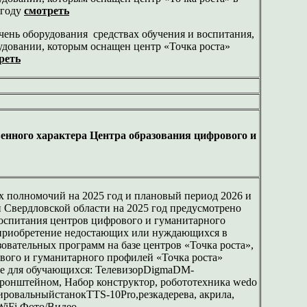
 году
смотреть
чень оборудования средствах обучения и воспитания,
удовании, которым оснащен центр «Точка роста»
реть
нного характера Центра образования цифрового и
х полномочий на 2025 год и плановый период 2026 и
Свердловской области на 2025 год предусмотрено
оспитания центров цифрового и гуманитарного
а приобретение недостающих или нуждающихся в
зовательных программ на базе центров «Точка роста»,
ового и гуманитарного профилей «Точка роста»
е для обучающихся: ТелевизорDigmaDM-
онштейном, Набор конструктор, робототехника wedo
ировальныйстанокTTS-10Pro,резкадерева, акрила,
WiFi Фото/Видео,