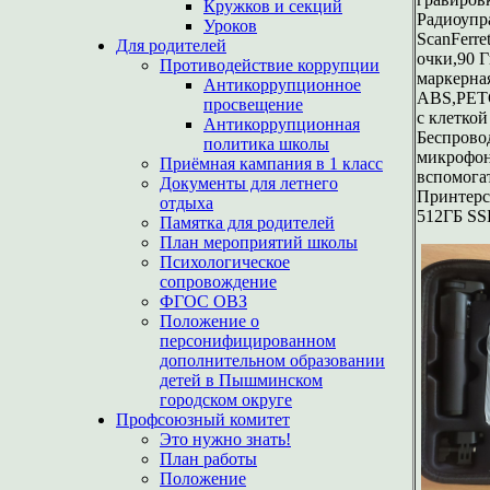
Кружков и секций
Радиоупр
Уроков
ScanFerr
Для родителей
очки,90 Г
Противодействие коррупции
маркерна
Антикоррупционное
ABS,PETG
просвещение
с клетко
Антикоррупционная
Беспрово
политика школы
микрофон
Приёмная кампания в 1 класс
вспомога
Документы для летнего
Принтерс
отдыха
512ГБ SS
Памятка для родителей
План мероприятий школы
Психологическое
сопровождение
ФГОС ОВЗ
Положение о
персонифицированном
дополнительном образовании
детей в Пышминском
городском округе
Профсоюзный комитет
Это нужно знать!
План работы
Положение