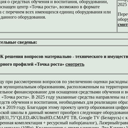
ия о средствах обучения и воспитания, оборудовании,
2025
оснащен центр «Точка роста», возможно в формате
а с перечнем всех имеющихся единиц оборудования или
Пере
 данного оборудования.
обор
смот
ельные сведенья:
решения вопросов материально - технического и имуществе
рного профилей «Точка роста»
смотреть
оду при рассмотрении вопросов по увеличению оценки расходны
ов муниципальным образованиям, расположенным на территории 
ельное финансирование для оснащения средствами обучения и в
 «Точка роста». В 2025 году указанные средства направлены н
едств обучения и воспитания, необходимых для реализации обра
 в 2019 году. Благодаря этому проекту центр образования цифр
ской школы в данный момент приобрел следующее оборудовани
31,75"QLED,4KUltraHD,СМАРТ ТВ, Google TV (Беларусь) с кр
иренная комплектация + ресурсный набор(аналог), Лазерныйграв
а металла (10Вт), Квадрокоптер с двумя камерами, Две Камеры 