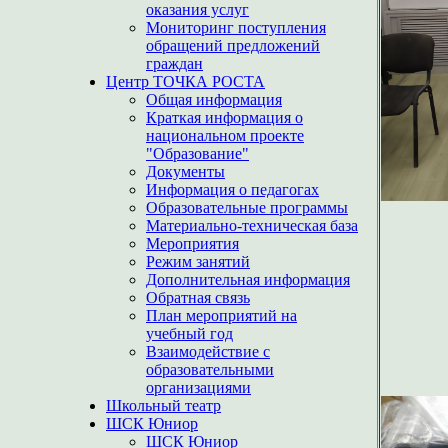
оказания услуг
Мониторинг поступления
обращений предложений
граждан
Центр ТОЧКА РОСТА
Общая информация
Краткая информация о
национальном проекте
"Образование"
Документы
Информация о педагогах
Образовательные программы
Материально-техническая база
Мероприятия
Режим занятий
Дополнительная информация
Обратная связь
План мероприятий на
учебный год
Взаимодействие с
образовательными
организациями
Школьный театр
ШСК Юниор
ШСК Юниор