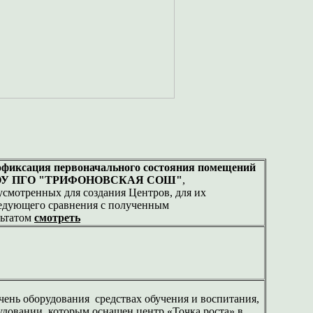
фиксация первоначального состояния помещений
ОУ ПГО "ТРИФОНОВСКАЯ СОШ"
,
усмотренных для создания Центров, для их
едующего сравнения с полученным
льтатом
смотреть
чень оборудования средствах обучения и воспитания,
удовании, которым оснащен центр «Точка роста» в