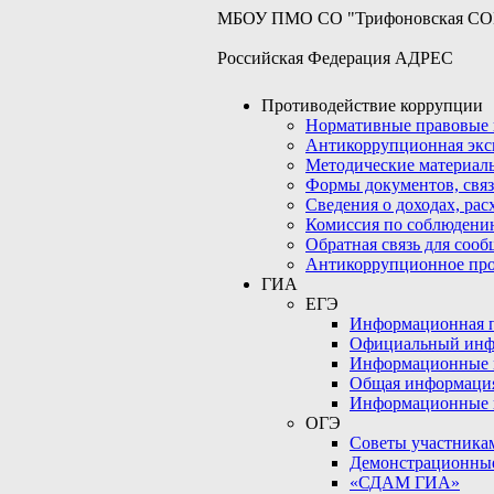
МБОУ ПМО СО "Трифоновская С
Российская Федерация АДРЕС
Противодействие коррупции
Нормативные правовые 
Антикоррупционная экс
Методические материал
Формы документов, связ
Сведения о доходах, рас
Комиссия по соблюдени
Обратная связь для соо
Антикоррупционное пр
ГИА
ЕГЭ
Информационная по
Официальный инф
Информационные 
Общая информаци
Информационные 
ОГЭ
Советы участникам
Демонстрационны
«СДАМ ГИА»