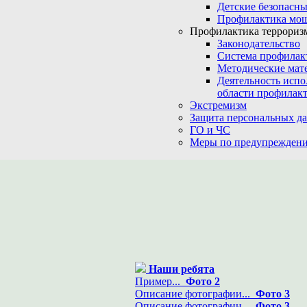
Детские безопасны
Профилактика мо
Профилактика терроризм
Законодательство
Система профилак
Методические мат
Деятельность испо
области профилакт
Экстремизм
Защита персональных д
ГО и ЧС
Меры по предупреждени
Наши ребята
Пример...
Фото 2
Описание фотографии...
Фото 3
Описание фотографии...
Фото 3