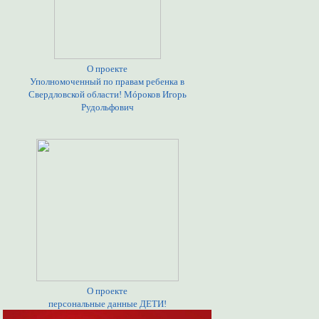
О проекте
Уполномоченный по правам ребенка в
Свердловской области! Мóроков Игорь
Рудольфович
О проекте
персональные данные ДЕТИ!