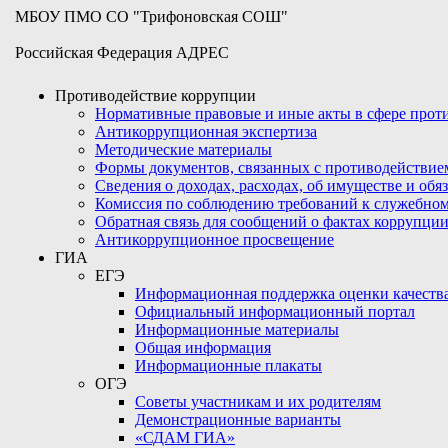
МБОУ ПМО СО "Трифоновская СОШ"
Российская Федерация АДРЕС
Противодействие коррупции
Нормативные правовые и иные акты в сфере про
Антикоррупционная экспертиза
Методические материалы
Формы документов, связанных с противодействие
Сведения о доходах, расходах, об имуществе и обя
Комиссия по соблюдению требований к служебном
Обратная связь для сообщений о фактах коррупци
Антикоррупционное просвещение
ГИА
ЕГЭ
Информационная поддержка оценки качества
Официальный информационный портал
Информационные материалы
Общая информация
Информационные плакаты
ОГЭ
Советы участникам и их родителям
Демонстрационные варианты
«СДАМ ГИА»