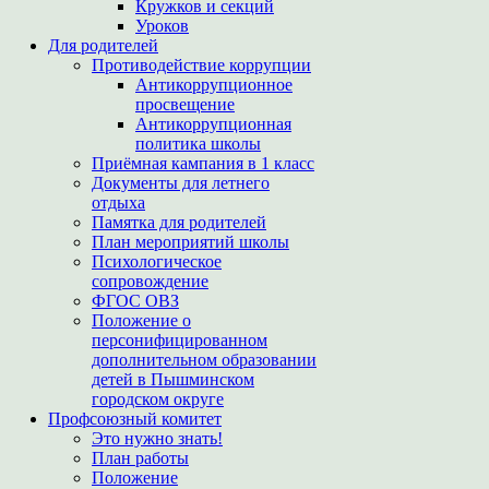
Кружков и секций
Уроков
Для родителей
Противодействие коррупции
Антикоррупционное
просвещение
Антикоррупционная
политика школы
Приёмная кампания в 1 класс
Документы для летнего
отдыха
Памятка для родителей
План мероприятий школы
Психологическое
сопровождение
ФГОС ОВЗ
Положение о
персонифицированном
дополнительном образовании
детей в Пышминском
городском округе
Профсоюзный комитет
Это нужно знать!
План работы
Положение