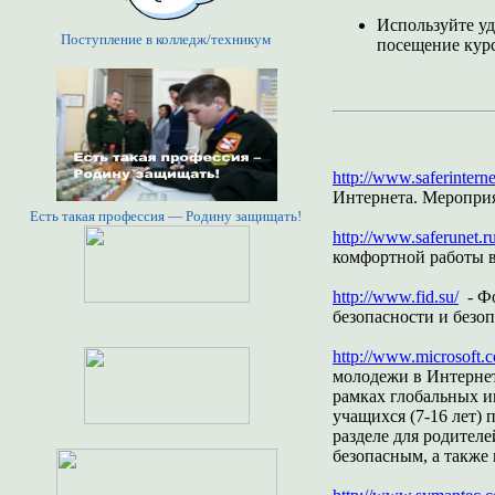
Используйте у
Поступление в колледж/техникум
посещение курс
http://www.saferinterne
Интернета. Мероприя
Есть такая профессия — Родину защищать!
http://www.saferunet.ru
комфортной работы в
http://www.fid.su/
- Фо
безопасности и безо
http://www.microsoft.c
молодежи в Интернет
рамках глобальных ин
учащихся (7-16 лет)
разделе для родителе
безопасным, а такж