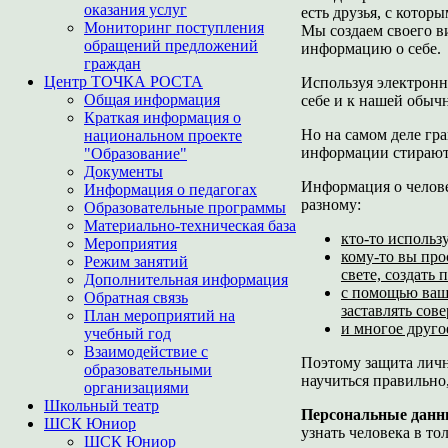
оказания услуг
есть друзья, с котор
Мониторинг поступления
Мы создаем своего в
обращений предложений
информацию о себе.
граждан
Центр ТОЧКА РОСТА
Используя электронн
Общая информация
себе и к нашей обычн
Краткая информация о
Но на самом деле гр
национальном проекте
информации стирают
"Образование"
Документы
Информация о челове
Информация о педагогах
разному:
Образовательные программы
Материально-техническая база
кто-то использ
Мероприятия
кому-то вы про
Режим занятий
свете, создать
Дополнительная информация
с помощью ваш
Обратная связь
заставлять сов
План мероприятий на
и многое друго
учебный год
Взаимодействие с
Поэтому защита личн
образовательными
научиться правильно
организациями
Школьный театр
Персональные данн
ШСК Юниор
узнать человека в т
ШСК Юниор