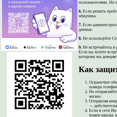
пользователями. Ни в
6.
Если решить пробл
обидчика.
7.
Если администратор
данные.
8.
Не используйте Сет
9.
Не встречайтесь в 
Если вы хотите встр
котор
Как защи
Ограничьте объ
номера телефон
Не отправляйте
жизни.
Отправляя кому
— действительно
Если в сети Ин
номер школы, к