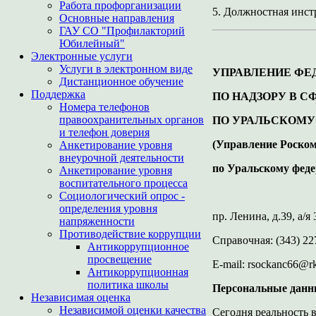
Работа профорганизации
5. Должностная инст
Основные направления
ГАУ СО "Профилакторий
Юбилейный"
Электронные услуги
Услуги в электронном виде
УПРАВЛЕНИЕ ФЕ
Дистанционное обучение
Поддержка
ПО НАДЗОРУ В 
Номера телефонов
правоохранительных органов
ПО УРАЛЬСКОМУ
и телефон доверия
(Управление Роско
Анкетирование уровня
внеурочной деятельности
по Уральскому феде
Анкетирование уровня
воспитательного процесса
Социологический опрос -
определения уровня
пр. Ленина, д.39, а/я
напряженности
Противодействие коррупции
Справочная: (343) 227
Антикоррупционное
просвещение
E-mail: rsockanc66@rk
Антикоррупционная
политика школы
Персональные данн
Независимая оценка
Независимой оценки качества
Сегодня реальность 