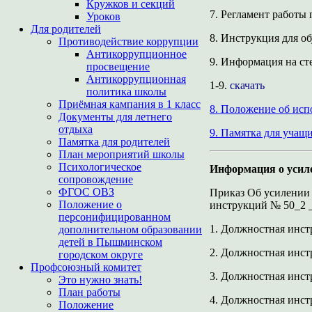
Кружков и секций
7. Регламент работы 
Уроков
Для родителей
8. Инструкция для о
Противодействие коррупции
Антикоррупционное
9. Информация на ст
просвещение
Антикоррупционная
1-9.
скачать
политика школы
Приёмная кампания в 1 класс
8. Положение об исп
Документы для летнего
отдыха
9. Памятка для учащи
Памятка для родителей
План мероприятий школы
Психологическое
Информация о усил
сопровождение
ФГОС ОВЗ
Приказ Об усилении
Положение о
инструкций № 50_2
персонифицированном
1. Должностная инс
дополнительном образовании
детей в Пышминском
2. Должностная инст
городском округе
Профсоюзный комитет
3. Должностная инст
Это нужно знать!
План работы
4. Должностная инст
Положение