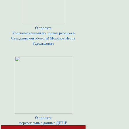
О проекте
Уполномоченный по правам ребенка в
Свердловской области! Мóроков Игорь
Рудольфович
О проекте
персональные данные ДЕТИ!