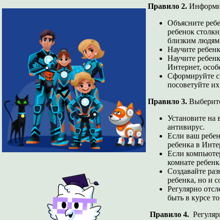
Правило 2.
Информиру
Объясните ребе
ребенок столкн
близким людям
Научите ребенк
Научите ребен
Интернет, особ
Сформируйте сп
посоветуйте их
Правило 3.
Выберите
Установите на 
антивирус.
Если ваш ребен
ребенка в Инте
Если компьютер
комнате ребенк
Создавайте раз
ребенка, но и 
Регулярно отсл
быть в курсе т
Правило 4.
Регулярн