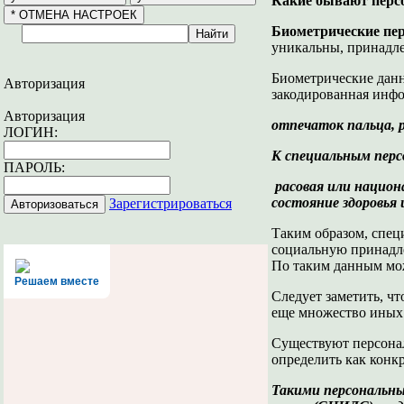
Какие бывают перс
Биометрические пе
уникальны, принадле
Биометрические данн
Авторизация
закодированная инфо
Авторизация
отпечаток пальца, р
ЛОГИН:
К специальным пер
ПАРОЛЬ:
расовая или национ
состояние здоровья 
Зарегистрироваться
Таким образом, спец
социальную принадле
По таким данным мож
Решаем вместе
Следует заметить, ч
еще множество иных
Существуют персонал
определить как конк
Такими персональны