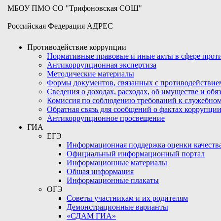
МБОУ ПМО СО "Трифоновская СОШ"
Российская Федерация АДРЕС
Противодействие коррупции
Нормативные правовые и иные акты в сфере про
Антикоррупционная экспертиза
Методические материалы
Формы документов, связанных с противодействие
Сведения о доходах, расходах, об имуществе и обя
Комиссия по соблюдению требований к служебном
Обратная связь для сообщений о фактах коррупци
Антикоррупционное просвещение
ГИА
ЕГЭ
Информационная поддержка оценки качества
Официальный информационный портал
Информационные материалы
Общая информация
Информационные плакаты
ОГЭ
Советы участникам и их родителям
Демонстрационные варианты
«СДАМ ГИА»