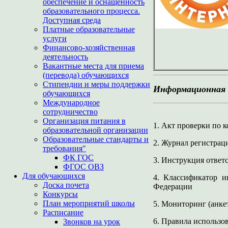
обеспечение и оснащенность
образовательного процесса.
Доступная среда
Платные образовательные
услуги
Финансово-хозяйственная
деятельность
Вакантные места для приема
(перевода) обучающихся
Стипендии и меры поддержки
Информационная 
обучающихся
Международное
сотрудничество
Организация питания в
1. Акт проверки по 
образовательной организации
Образовательные стандарты и
2. Журнал регистрац
требования"
ФК ГОС
3. Инструкция ответс
ФГОС ОВЗ
Для обучающихся
4. Классификатор и
Доска почета
Федерации
Конкурсы
План мероприятий школы
5. Мониторинг (анке
Расписание
6. Правила использо
Звонков на урок