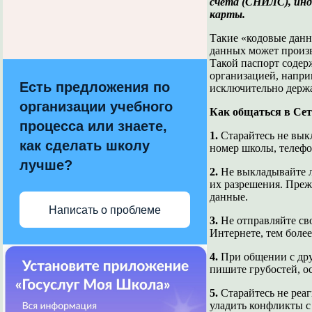
счета (СНИЛС), инд
карты.
Такие «кодовые дан
данных может произв
Такой паспорт содер
организацией, напри
Есть предложения по
исключительно держа
организации учебного
Как общаться в Се
процесса или знаете,
1.
Старайтесь не вык
как сделать школу
номер школы, телефо
лучше?
2.
Не выкладывайте л
их разрешения. Преж
данные.
Написать о проблеме
3.
Не отправляйте сво
Интернете, тем более
4.
При общении с дру
пишите грубостей, о
5.
Старайтесь не реаг
уладить конфликты с