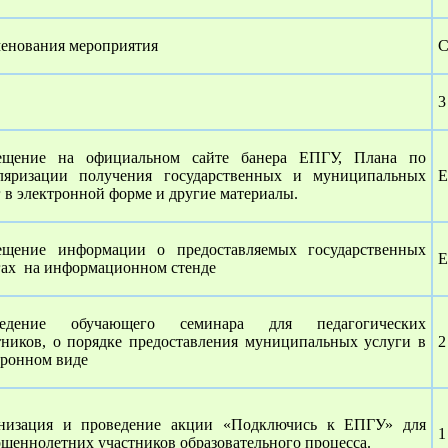
енования мероприятия
С
3
ещение на официальном сайте банера ЕПГУ, Плана по
ляризации получения государственных и муниципальных
Е
г в электронной форме и другие материалы.
ещение информации о предоставляемых государственных
Е
гах на информационном стенде
ведение обучающего семинара для педагогических
тников, о порядке предоставления муниципальных услуги в
2
тронном виде
низация и проведение акции «Подключись к ЕПГУ» для
1
ршеннолетних участников образовательного процесса.