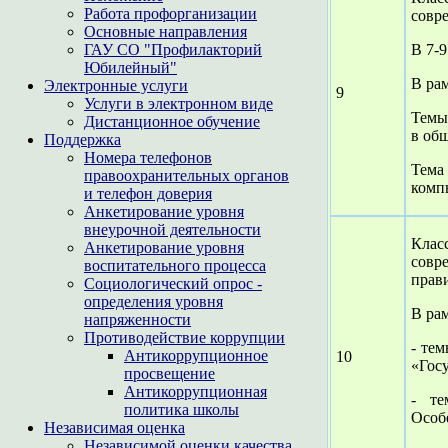
Работа профорганизации
совр
Основные направления
ГАУ СО "Профилакторий
В 7-9
Юбилейный"
В рам
Электронные услуги
9
Услуги в электронном виде
Темы
Дистанционное обучение
в общ
Поддержка
Номера телефонов
Тема
правоохранительных органов
комп
и телефон доверия
Анкетирование уровня
внеурочной деятельности
Класс
Анкетирование уровня
совр
воспитательного процесса
прав
Социологический опрос -
определения уровня
В рам
напряженности
Противодействие коррупции
- те
Антикоррупционное
10
«Госу
просвещение
Антикоррупционная
- те
политика школы
Особ
Независимая оценка
Независимой оценки качества