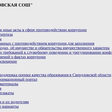
ОВСКАЯ СОШ"
и иные акты в сфере противодействию коррупции
пертиза
ы
анных с противодействием коррупции,для заполнения
ходах, об имуществе и обязательства имущественного характера
ю требований к служебному поведению и урегулированию конфл
бщений о фактах коррупции
освещение
ддержка оценки качества образования в Свердловской области
ормационный портал
материалы
я
плакаты
 и их родителям
е варианты