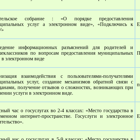
ительское собрание : «О порядке предоставления
ципальных услуг а электронном виде», «Подключись к
Е
У»
едение информационных разъяснений для родителей и
шеклассников по вопросам предоставления муниципальных
П
г в электронном виде
низация взаимодействия с пользователями-получателями
ципальных услуг, создание механизмов обратной связи с
п
данами, получение отзывов о сложностях, возникающих при
чении услуги в электронном виде.
сный час о госуслугах во 2-4 классах: «Место государства в
еменном интернет-пространстве. Госуслуги и электронное
Е
ительство».
сный час о госуслугах в 5-9 классах: «Место государства в