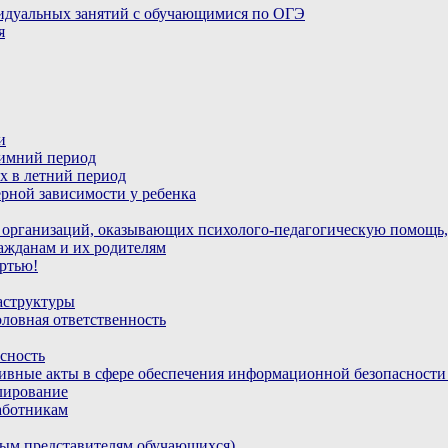
идуальных занятий с обучающимися по ОГЭ
я
и
зимний период
х в летний период
рной зависимости у ребенка
 организаций, оказывающих психолого-педагогическую помощь,
ажданам и их родителям
ртью!
аструктуры
ловная ответственность
сность
ивные акты в сфере обеспечения информационной безопасност
лирование
аботникам
ным представителям обучающихся)