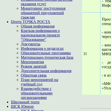
- те
оказания услуг
Инфо
Мониторинг поступления
обращений предложений
граждан
Прос
Центр ТОЧКА РОСТА
спец
Общая информация
Краткая информация о
- кон
национальном проекте
чере
"Образование"
Документы
- ко
Информация о педагогах
шаго
Образовательные программы
11
МФЦ
Материально-техническая база
Мероприятия
- де
Режим занятий
госу
Дополнительная информация
Обратная связь
- в а
План мероприятий на
«МФЦ
учебный год
«Упл
Взаимодействие с
образовательными
организациями
Школьный театр
ШСК Юниор
ШСК Юниор