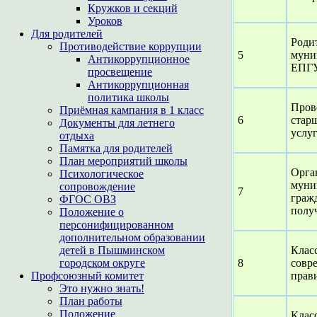
Кружков и секций
Уроков
Для родителей
Род
Противодействие коррупции
5
муни
Антикоррупционное
ЕПГ
просвещение
Антикоррупционная
политика школы
Пров
Приёмная кампания в 1 класс
6
стар
Документы для летнего
услу
отдыха
Памятка для родителей
План мероприятий школы
Орга
Психологическое
муни
сопровождение
7
граж
ФГОС ОВЗ
полу
Положение о
персонифицированном
дополнительном образовании
детей в Пышминском
Клас
городском округе
8
совр
Профсоюзный комитет
прав
Это нужно знать!
План работы
Положение
Клас