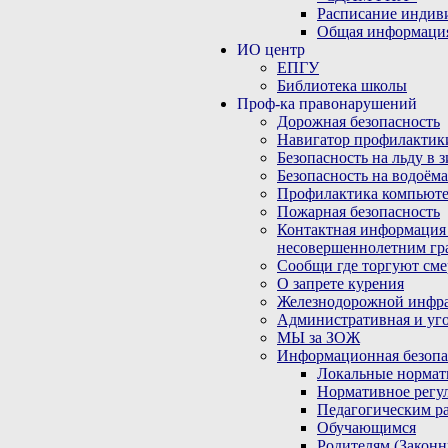
Расписание индив
Общая информаци
ИО центр
ЕПГУ
Библиотека школы
Проф-ка правонарушений
Дорожная безопасность
Навигатор профилактик
Безопасность на льду в 
Безопасность на водоёма
Профилактика компьюте
Пожарная безопасность
Контактная информация
несовершеннолетним гр
Сообщи где торгуют сме
О запрете курения
Железнодорожной инфр
Административная и уго
МЫ за ЗОЖ
Информационная безопа
Локальные нормат
Нормативное регу
Педагогическим р
Обучающимся
Родителям (Закон