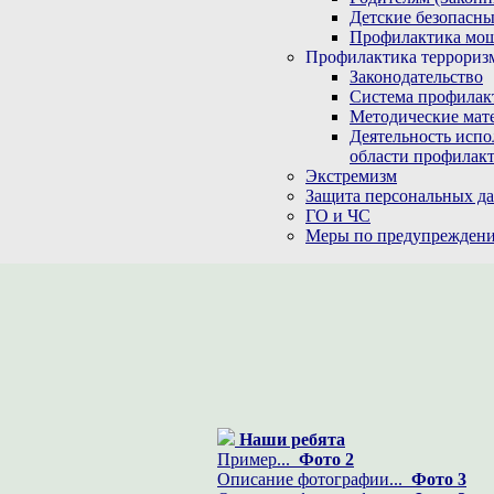
Детские безопасны
Профилактика мо
Профилактика терроризм
Законодательство
Система профилак
Методические мат
Деятельность испо
области профилакт
Экстремизм
Защита персональных д
ГО и ЧС
Меры по предупреждени
Наши ребята
Пример...
Фото 2
Описание фотографии...
Фото 3