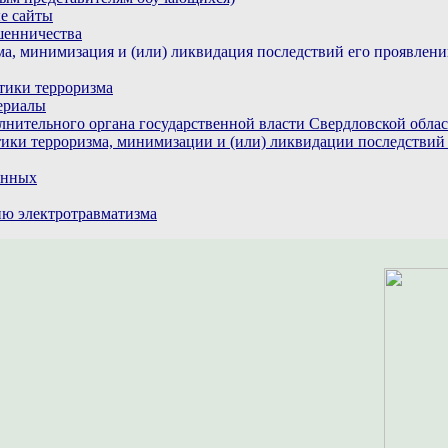
е сайты
шенничества
а, минимизация и (или) ликвидация последствий его проявлен
тики терроризма
ериалы
лнительного органа государственной власти Свердловской обла
ики терроризма, минимизации и (или) ликвидации последствий
анных
ю электротравматизма