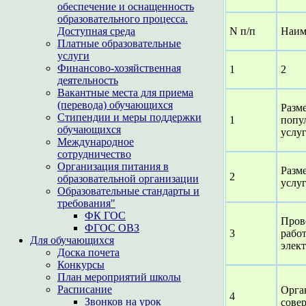
обеспечение и оснащенность
образовательного процесса.
Доступная среда
N п/п
Наим
Платные образовательные
услуги
Финансово-хозяйственная
1
2
деятельность
Вакантные места для приема
(перевода) обучающихся
Разм
Стипендии и меры поддержки
1
попу
обучающихся
услу
Международное
сотрудничество
Организация питания в
Разм
2
образовательной организации
услу
Образовательные стандарты и
требования"
ФК ГОС
Про
ФГОС ОВЗ
3
рабо
Для обучающихся
элек
Доска почета
Конкурсы
План мероприятий школы
Расписание
Орга
4
Звонков на урок
сове