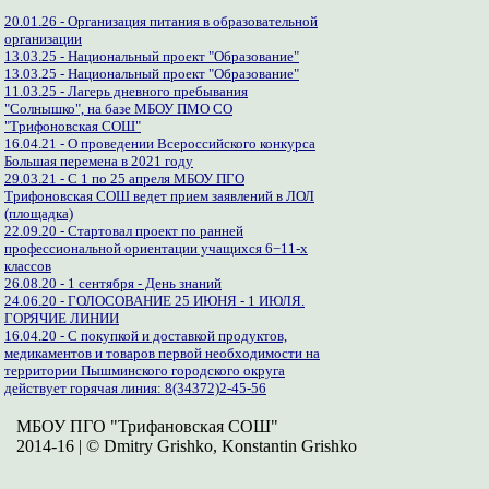
20.01.26 - Организация питания в образовательной
организации
13.03.25 - Национальный проект "Образование"
13.03.25 - Национальный проект "Образование"
11.03.25 - Лагерь дневного пребывания
"Солнышко", на базе МБОУ ПМО СО
"Трифоновская СОШ"
16.04.21 - О проведении Всероссийского конкурса
Большая перемена в 2021 году
29.03.21 - С 1 по 25 апреля МБОУ ПГО
Трифоновская СОШ ведет прием заявлений в ЛОЛ
(площадка)
22.09.20 - Стартовал проект по ранней
профессиональной ориентации учащихся 6−11-х
классов
26.08.20 - 1 сентября - День знаний
24.06.20 - ГОЛОСОВАНИЕ 25 ИЮНЯ - 1 ИЮЛЯ.
ГОРЯЧИЕ ЛИНИИ
16.04.20 - С покупкой и доставкой продуктов,
медикаментов и товаров первой необходимости на
территории Пышминского городского округа
действует горячая линия: 8(34372)2-45-56
МБОУ ПГО "Трифановская СОШ"
2014-16 | © Dmitry Grishko, Konstantin Grishko