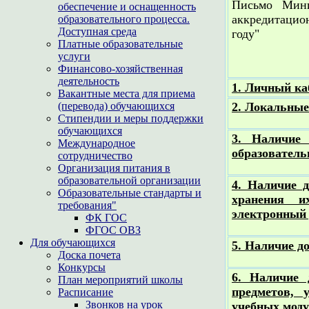
Письмо Мини
обеспечение и оснащенность
аккредитацио
образовательного процесса.
Доступная среда
году"
Платные образовательные
услуги
Финансово-хозяйственная
деятельность
1. Личный к
Вакантные места для приема
(перевода) обучающихся
2. Локальные
Стипендии и меры поддержки
обучающихся
3. Наличие
Международное
образователь
сотрудничество
Организация питания в
образовательной организации
4. Наличие д
Образовательные стандарты и
хранения и
требования"
электронный 
ФК ГОС
ФГОС ОВЗ
Для обучающихся
5. Наличие д
Доска почета
Конкурсы
6. Наличие 
План мероприятий школы
предметов, 
Расписание
Звонков на урок
учебных моду