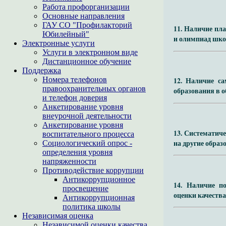
Работа профорганизации
Основные направления
ГАУ СО "Профилакторий
11. Наличие пл
Юбилейный"
и олимпиад шко
Электронные услуги
Услуги в электронном виде
Дистанционное обучение
Поддержка
Номера телефонов
12. Наличие са
правоохранительных органов
образования в о
и телефон доверия
Анкетирование уровня
внеурочной деятельности
Анкетирование уровня
13. Систематич
воспитательного процесса
на другие обра
Социологический опрос -
определения уровня
напряженности
Противодействие коррупции
Антикоррупционное
14. Наличие п
просвещение
оценки качества
Антикоррупционная
политика школы
Независимая оценка
Независимой оценки качества