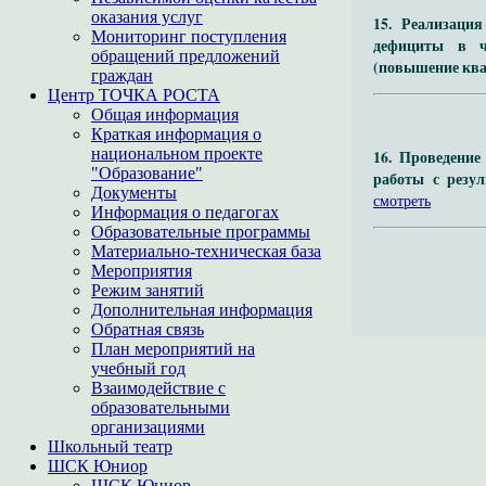
оказания услуг
15. Реализаци
Мониторинг поступления
дефициты в ч
обращений предложений
(повышение ква
граждан
Центр ТОЧКА РОСТА
Общая информация
Краткая информация о
национальном проекте
16. Проведени
"Образование"
работы с резу
Документы
смотреть
Информация о педагогах
Образовательные программы
Материально-техническая база
Мероприятия
Режим занятий
Дополнительная информация
Обратная связь
План мероприятий на
учебный год
Взаимодействие с
образовательными
организациями
Школьный театр
ШСК Юниор
ШСК Юниор