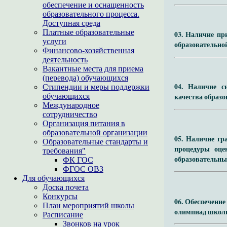
обеспечение и оснащенность
образовательного процесса.
Доступная среда
Платные образовательные
03. Наличие пр
услуги
образовательно
Финансово-хозяйственная
деятельность
Вакантные места для приема
(перевода) обучающихся
04. Наличие с
Стипендии и меры поддержки
обучающихся
качества образ
Международное
сотрудничество
Организация питания в
образовательной организации
05. Наличие гр
Образовательные стандарты и
процедуры оце
требования"
образовательны
ФК ГОС
ФГОС ОВЗ
Для обучающихся
Доска почета
Конкурсы
06. Обеспечени
План мероприятий школы
олимпиад школь
Расписание
Звонков на урок