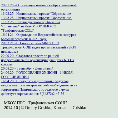
20.01.26 - Организация питания в образовательной
организации
13.03.25 - Национальный проект "Образование"
13.03.25 - Национальный проект "Образование"
11.03.25 - Лагерь дневного пребывания
"Солнышко", на базе МБОУ ПМО СО
"Трифоновская СОШ"
16.04.21 - О проведении Всероссийского конкурса
Большая перемена в 2021 году
29.03.21 - С 1 по 25 апреля МБОУ ПГО
Трифоновская СОШ ведет прием заявлений в ЛОЛ
(площадка)
22.09.20 - Стартовал проект по ранней
профессиональной ориентации учащихся 6−11-х
классов
26.08.20 - 1 сентября - День знаний
24.06.20 - ГОЛОСОВАНИЕ 25 ИЮНЯ - 1 ИЮЛЯ.
ГОРЯЧИЕ ЛИНИИ
16.04.20 - С покупкой и доставкой продуктов,
медикаментов и товаров первой необходимости на
территории Пышминского городского округа
действует горячая линия: 8(34372)2-45-56
МБОУ ПГО "Трифановская СОШ"
2014-16 | © Dmitry Grishko, Konstantin Grishko