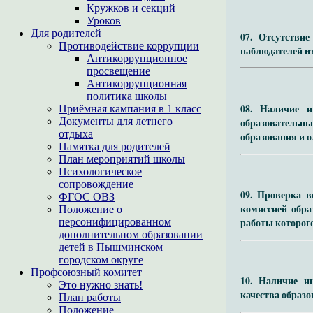
Кружков и секций
Уроков
Для родителей
07. Отсутстви
Противодействие коррупции
наблюдателей и
Антикоррупционное
просвещение
Антикоррупционная
политика школы
08. Наличие и
Приёмная кампания в 1 класс
Документы для летнего
образовательн
отдыха
образования и 
Памятка для родителей
План мероприятий школы
Психологическое
сопровождение
09. Проверка 
ФГОС ОВЗ
комиссией обра
Положение о
работы которог
персонифицированном
дополнительном образовании
детей в Пышминском
городском округе
Профсоюзный комитет
10. Наличие и
Это нужно знать!
качества образ
План работы
Положение