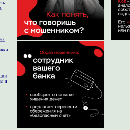
сть
а.
ема
ржки
ации
ты и