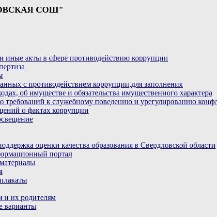
ОВСКАЯ СОШ"
и иные акты в сфере противодействию коррупции
пертиза
ы
анных с противодействием коррупции,для заполнения
ходах, об имуществе и обязательства имущественного характера
ю требований к служебному поведению и урегулированию конфл
бщений о фактах коррупции
освещение
ддержка оценки качества образования в Свердловской области
ормационный портал
материалы
я
плакаты
 и их родителям
е варианты