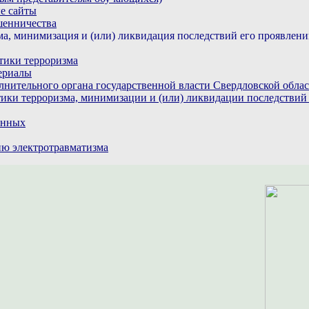
е сайты
шенничества
а, минимизация и (или) ликвидация последствий его проявлен
тики терроризма
ериалы
лнительного органа государственной власти Свердловской обла
ики терроризма, минимизации и (или) ликвидации последствий
анных
ю электротравматизма