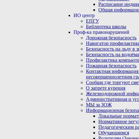
Расписание индив
Общая информаци
ИО центр
ЕПГУ
Библиотека школы
Проф-ка правонарушений
Дорожная безопасность
Навигатор профилактик
Безопасность на льду в 
Безопасность на водоёма
Профилактика компьюте
Пожарная безопасность
Контактная информация
несовершеннолетним гр
Сообщи где торгуют сме
О запрете курения
Железнодорожной инфр
Административная и уго
МЫ за ЗОЖ
Информационная безопа
Локальные нормат
Нормативное регу
Педагогическим р
Обучающимся
Родителям (Закон