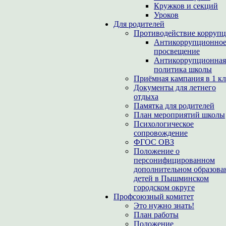
Кружков и секций
Уроков
Для родителей
Противодействие корруп
Антикоррупционно
просвещение
Антикоррупционная
политика школы
Приёмная кампания в 1 кл
Документы для летнего
отдыха
Памятка для родителей
План мероприятий школы
Психологическое
сопровождение
ФГОС ОВЗ
Положение о
персонифицированном
дополнительном образова
детей в Пышминском
городском округе
Профсоюзный комитет
Это нужно знать!
План работы
Положение