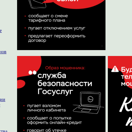
е
нов
ции
е
ства