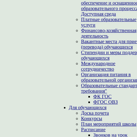
обеспечение и оснащенно
образовательного процесс
Доступная среда
Платные образовательные
услуги
Финансово-хозяйственная
деятельность
Вакантные места для при
(перевода) обучающихся
Стипендии и меры подде
обучающихся
Международное
сотрудничество
Организация питания в
образовательной организ
Образовательные стандар
требования"
ФК ГОС
ФГОС ОВЗ
Для обучающихся
Доска почета
Конкурсы
План мероприятий школы
Расписание
Звонков на урок