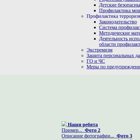
Детские безопасны
Профилактика мо
Профилактика терроризм
Законодательство
Система профилак
Методические мат
Деятельность испо
области профилакт
Экстремизм
Защита персональных д
ГО и ЧС
Меры по предупреждени
Наши ребята
Пример...
Фото 2
Описание фотографии...
Фото 3