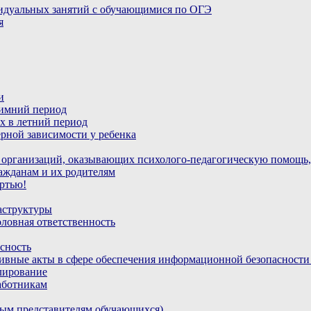
идуальных занятий с обучающимися по ОГЭ
я
и
зимний период
х в летний период
рной зависимости у ребенка
 организаций, оказывающих психолого-педагогическую помощь,
ажданам и их родителям
ртью!
аструктуры
ловная ответственность
сность
ивные акты в сфере обеспечения информационной безопасност
лирование
аботникам
ным представителям обучающихся)