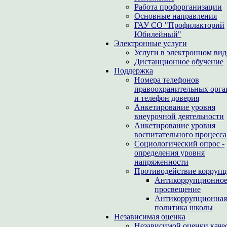
Работа профорганизации
Основные направления
ГАУ СО "Профилакторий
Юбилейный"
Электронные услуги
Услуги в электронном вид
Дистанционное обучение
Поддержка
Номера телефонов
правоохранительных орга
и телефон доверия
Анкетирование уровня
внеурочной деятельности
Анкетирование уровня
воспитательного процесса
Социологический опрос -
определения уровня
напряженности
Противодействие корруп
Антикоррупционно
просвещение
Антикоррупционная
политика школы
Независимая оценка
Независимой оценки каче