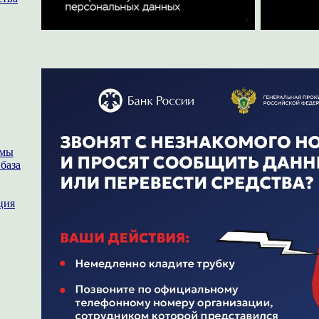
ммы
база
ция