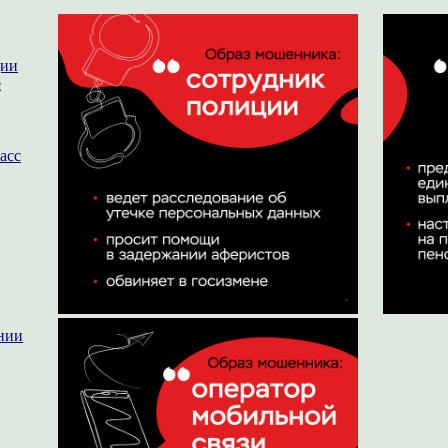
ции
е
асс
нии