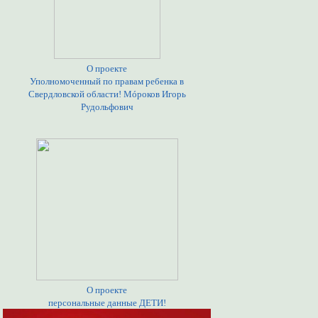
О проекте
Уполномоченный по правам ребенка в
Свердловской области! Мóроков Игорь
Рудольфович
О проекте
персональные данные ДЕТИ!