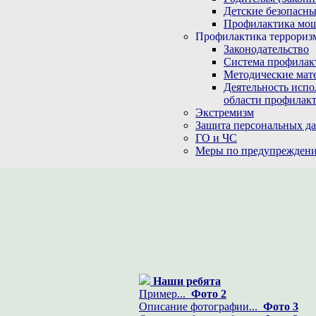
Детские безопасны
Профилактика мо
Профилактика терроризм
Законодательство
Система профилак
Методические мат
Деятельность испо
области профилакт
Экстремизм
Защита персональных д
ГО и ЧС
Меры по предупреждени
Наши ребята
Пример...
Фото 2
Описание фотографии...
Фото 3