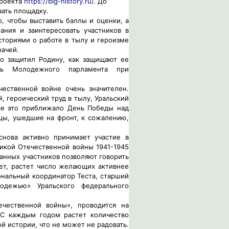
проекта
https://big-history.ru/
. До
вать площадку.
, чтобы выставить баллы и оценки, а
нания и заинтересовать участников в
сториями о работе в тылу и героизме
рачей.
то защитил Родину, как защищают ее
ль Молодежного парламента при
ественной войне очень значителен.
 героический труд в тылу, Уральский
се это приближало День Победы над
цы, ушедшие на фронт, к сожалению,
снова активно принимает участие в
икой Отечественной войны 1941-1945
ванных участников позволяют говорить
ает, растет число желающих активнее
ональный координатор Теста, старший
одежью» Уральского федерального
чественной войны», проводится на
 С каждым годом растет количество
ой истории, что не может не радовать.