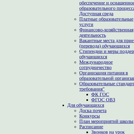
обеспечение и оснащенно
образовательного процесс
Доступная среда
Платные образовательные
услуги
Финансово-хозяйственная
деятельность
Вакантные места для при
(перевода) обучающихся
Стипендии и меры подде
обучающихся
Международное
сотрудничество
Организация питания в
образовательной организ
Образовательные стандар
требования"
ФК ГОС
ФГОС ОВЗ
Для обучающихся
Доска почета
Конкурсы
План мероприятий школы
Расписание
Звонков на урок