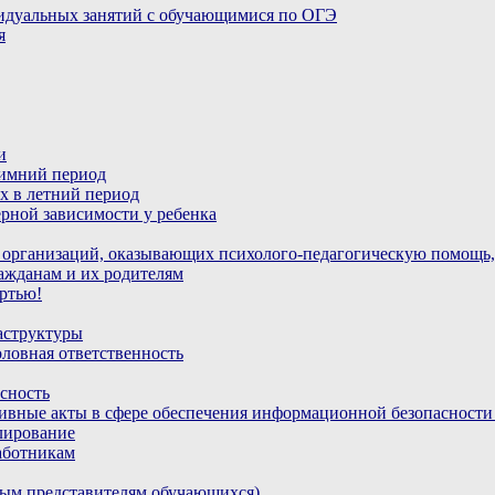
идуальных занятий с обучающимися по ОГЭ
я
и
зимний период
х в летний период
рной зависимости у ребенка
 организаций, оказывающих психолого-педагогическую помощь,
ажданам и их родителям
ртью!
аструктуры
ловная ответственность
сность
ивные акты в сфере обеспечения информационной безопасност
лирование
аботникам
ным представителям обучающихся)