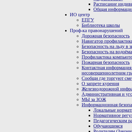
Расписание индив
Общая информаци
ИО центр
ЕПГУ
Библиотека школы
Проф-ка правонарушений
Дорожная безопасность
Навигатор профилактик
Безопасность на льду в 
Безопасность на водоёма
Профилактика компьюте
Пожарная безопасность
Контактная информация
несовершеннолетним гр
Сообщи где торгуют сме
О запрете курения
Железнодорожной инфр
Административная и уго
МЫ за ЗОЖ
Информационная безопа
Локальные нормат
Нормативное регу
Педагогическим р
Обучающимся
Родителям (Закон