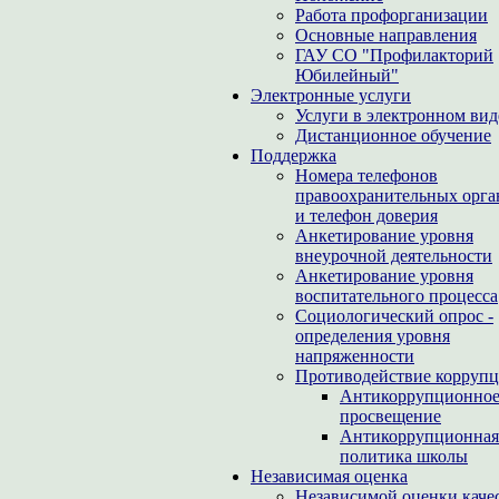
Работа профорганизации
Основные направления
ГАУ СО "Профилакторий
Юбилейный"
Электронные услуги
Услуги в электронном вид
Дистанционное обучение
Поддержка
Номера телефонов
правоохранительных орга
и телефон доверия
Анкетирование уровня
внеурочной деятельности
Анкетирование уровня
воспитательного процесса
Социологический опрос -
определения уровня
напряженности
Противодействие корруп
Антикоррупционно
просвещение
Антикоррупционная
политика школы
Независимая оценка
Независимой оценки каче