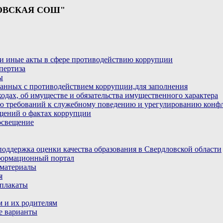
ОВСКАЯ СОШ"
и иные акты в сфере противодействию коррупции
пертиза
ы
анных с противодействием коррупции,для заполнения
ходах, об имуществе и обязательства имущественного характера
ю требований к служебному поведению и урегулированию конфл
бщений о фактах коррупции
освещение
ддержка оценки качества образования в Свердловской области
ормационный портал
материалы
я
плакаты
 и их родителям
е варианты