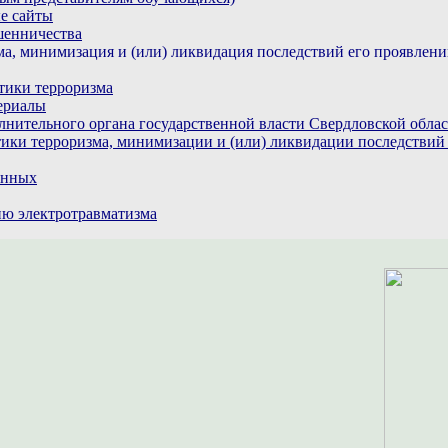
е сайты
шенничества
а, минимизация и (или) ликвидация последствий его проявлен
тики терроризма
ериалы
лнительного органа государственной власти Свердловской обла
ики терроризма, минимизации и (или) ликвидации последствий
анных
ю электротравматизма