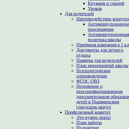
Кружков и секций
Уроков
Для родителей
Противодействие корруп
Антикоррупционно
просвещение
Антикоррупционная
политика школы
Приёмная кампания в 1 кл
Документы для летнего
отдыха
Памятка для родителей
План мероприятий школы
Психологическое
сопровождение
ФГОС ОВЗ
Положение о
персонифицированном
дополнительном образова
детей в Пышминском
городском округе
Профсоюзный комитет
Это нужно знать!
План работы
Положение