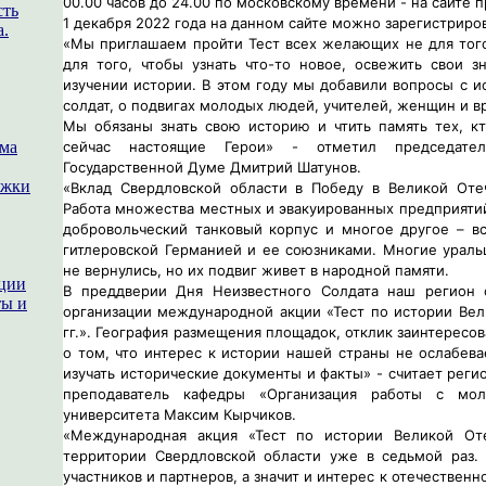
00.00 часов до 24.00 по московскому времени - на сайте 
сть
1 декабря 2022 года на данном сайте можно зарегистриро
а.
«Мы приглашаем пройти Тест всех желающих не для того
для того, чтобы узнать что-то новое, освежить свои з
изучении истории. В этом году мы добавили вопросы с и
солдат, о подвигах молодых людей, учителей, женщин и в
Мы обязаны знать свою историю и чтить память тех, к
ема
сейчас настоящие Герои» - отметил председате
Государственной Думе Дмитрий Шатунов.
ржки
«Вклад Свердловской области в Победу в Великой Отеч
Работа множества местных и эвакуированных предприятий,
добровольческий танковый корпус и многое другое – в
гитлеровской Германией и ее союзниками. Многие ураль
не вернулись, но их подвиг живет в народной памяти.
ации
В преддверии Дня Неизвестного Солдата наш регион 
ты и
организации международной акции «Тест по истории Вел
гг.». География размещения площадок, отклик заинтересо
о том, что интерес к истории нашей страны не ослабев
изучать исторические документы и факты» - считает реги
преподаватель кафедры «Организация работы с мол
университета Максим Кырчиков.
«Международная акция «Тест по истории Великой Оте
территории Свердловской области уже в седьмой раз.
участников и партнеров, а значит и интерес к отечественн