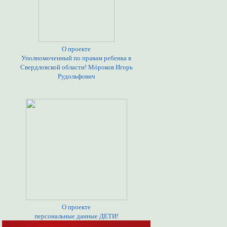
О проекте
Уполномоченный по правам ребенка в
Свердловской области! Мóроков Игорь
Рудольфович
О проекте
персональные данные ДЕТИ!