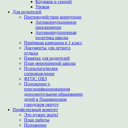
Кружков и секций
Уроков
Для родителей
Противодействие коррупции
Антикоррупционное
просвещение
Антикоррупционная
политика школы
Приёмная кампания в 1 класс
Документы для летнего
отдыха
Памятка для родителей
План мероприятий школы
Психологическое
сопровождение
ФГОС ОВЗ
Положение о
персонифицированном
дополнительном образовании
детей в Пышминском
городском округе
Профсоюзный комитет
Это нужно знать!
План работы
Положение