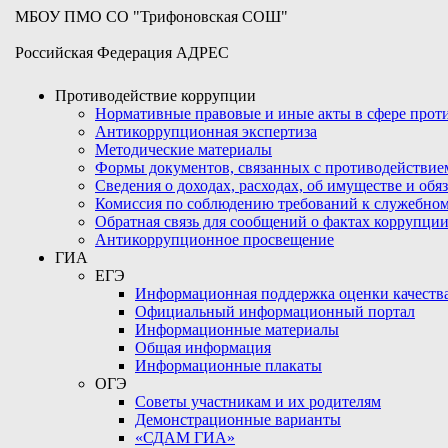
МБОУ ПМО СО "Трифоновская СОШ"
Российская Федерация АДРЕС
Противодействие коррупции
Нормативные правовые и иные акты в сфере про
Антикоррупционная экспертиза
Методические материалы
Формы документов, связанных с противодействие
Сведения о доходах, расходах, об имуществе и обя
Комиссия по соблюдению требований к служебном
Обратная связь для сообщений о фактах коррупци
Антикоррупционное просвещение
ГИА
ЕГЭ
Информационная поддержка оценки качества
Официальный информационный портал
Информационные материалы
Общая информация
Информационные плакаты
ОГЭ
Советы участникам и их родителям
Демонстрационные варианты
«СДАМ ГИА»