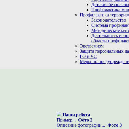
Детские безопасны
Профилактика мо
Профилактика терроризм
Законодательство
Система профилак
Методические мат
Деятельность испо
области профилакт
Экстремизм
Защита персональных д
ГО и ЧС
Меры по предупреждени
Наши ребята
Пример...
Фото 2
Описание фотографии...
Фото 3