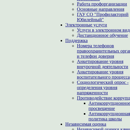
Работа профорганизации
Основные направления
ГАУ СО "Профилакторий
Юбилейный"
Электронные услуги
Услуги в электронном вид
Дистанционное обучение
Поддержка
Номера телефонов
правоохранительных орга
и телефон доверия
Анкетирование уровня
внеурочной деятельности
Анкетирование уровня
воспитательного процесса
Социологический опрос -
определения уровня
напряженности
Противодействие корруп
Антикоррупционно
просвещение
Антикоррупционная
политика школы
Независимая оценка
Независимой оценки каче