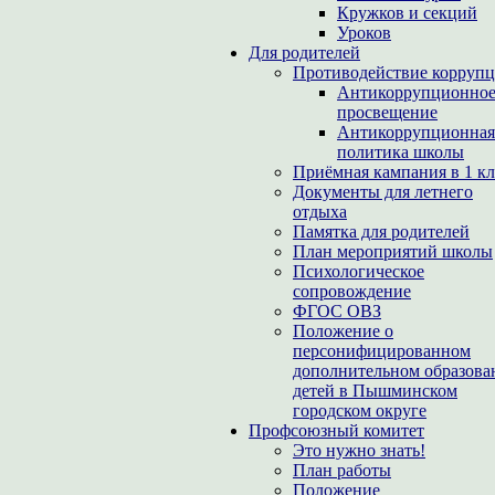
Кружков и секций
Уроков
Для родителей
Противодействие корруп
Антикоррупционно
просвещение
Антикоррупционная
политика школы
Приёмная кампания в 1 кл
Документы для летнего
отдыха
Памятка для родителей
План мероприятий школы
Психологическое
сопровождение
ФГОС ОВЗ
Положение о
персонифицированном
дополнительном образова
детей в Пышминском
городском округе
Профсоюзный комитет
Это нужно знать!
План работы
Положение