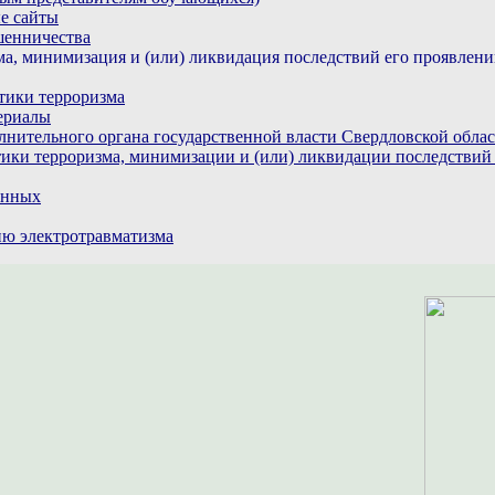
е сайты
шенничества
а, минимизация и (или) ликвидация последствий его проявлен
тики терроризма
ериалы
лнительного органа государственной власти Свердловской обла
ики терроризма, минимизации и (или) ликвидации последствий
анных
ю электротравматизма