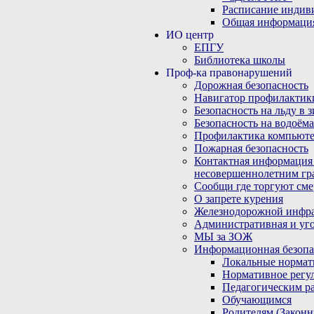
Расписание индив
Общая информаци
ИО центр
ЕПГУ
Библиотека школы
Проф-ка правонарушений
Дорожная безопасность
Навигатор профилактик
Безопасность на льду в 
Безопасность на водоёма
Профилактика компьюте
Пожарная безопасность
Контактная информация
несовершеннолетним гр
Сообщи где торгуют сме
О запрете курения
Железнодорожной инфр
Административная и уго
МЫ за ЗОЖ
Информационная безопа
Локальные нормат
Нормативное регу
Педагогическим р
Обучающимся
Родителям (Закон