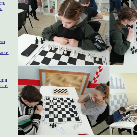
сть
а.
ема
ржки
ации
ты и