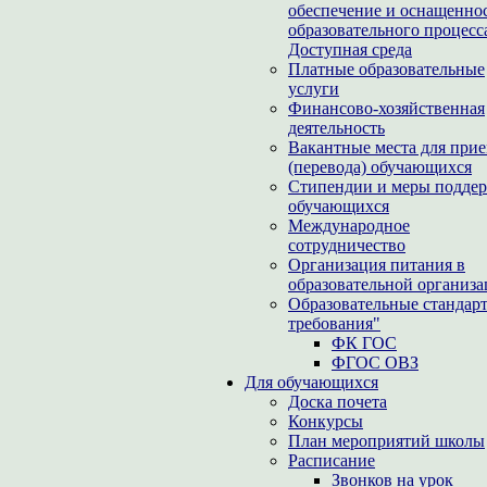
обеспечение и оснащенно
образовательного процесс
Доступная среда
Платные образовательные
услуги
Финансово-хозяйственная
деятельность
Вакантные места для при
(перевода) обучающихся
Стипендии и меры подде
обучающихся
Международное
сотрудничество
Организация питания в
образовательной организ
Образовательные стандар
требования"
ФК ГОС
ФГОС ОВЗ
Для обучающихся
Доска почета
Конкурсы
План мероприятий школы
Расписание
Звонков на урок