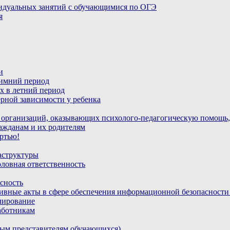
идуальных занятий с обучающимися по ОГЭ
я
и
зимний период
х в летний период
рной зависимости у ребенка
 организаций, оказывающих психолого-педагогическую помощь,
ажданам и их родителям
ртью!
аструктуры
ловная ответственность
сность
ивные акты в сфере обеспечения информационной безопасност
лирование
аботникам
ным представителям обучающихся)