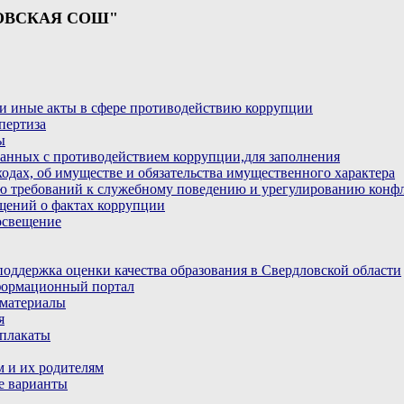
ОВСКАЯ СОШ"
и иные акты в сфере противодействию коррупции
пертиза
ы
анных с противодействием коррупции,для заполнения
ходах, об имуществе и обязательства имущественного характера
ю требований к служебному поведению и урегулированию конфл
бщений о фактах коррупции
освещение
ддержка оценки качества образования в Свердловской области
ормационный портал
материалы
я
плакаты
 и их родителям
е варианты