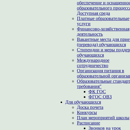
обеспечение и оснащенно
образовательного процесс
Доступная среда
Платные образовательные
услуги
Финансово-хозяйственная
деятельность
Вакантные места для при
(перевода) обучающихся
Стипендии и меры подде
обучающихся
Международное
сотрудничество
Организация питания в
образовательной организ
Образовательные стандар
требования"
ФК ГОС
ФГОС ОВЗ
Для обучающихся
Доска почета
Конкурсы
План мероприятий школы
Расписание
Звонков на урок