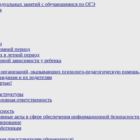
идуальных занятий с обучающимися по ОГЭ
я
и
зимний период
х в летний период
рной зависимости у ребенка
 организаций, оказывающих психолого-педагогическую помощь,
ажданам и их родителям
ртью!
аструктуры
ловная ответственность
сность
ивные акты в сфере обеспечения информационной безопасност
лирование
аботникам
ным представителям обучающихся)