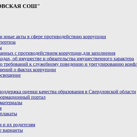
ОВСКАЯ СОШ"
и иные акты в сфере противодействию коррупции
пертиза
ы
анных с противодействием коррупции,для заполнения
ходах, об имуществе и обязательства имущественного характера
ю требований к служебному поведению и урегулированию конфл
бщений о фактах коррупции
освещение
ддержка оценки качества образования в Свердловской области
ормационный портал
материалы
я
плакаты
 и их родителям
е варианты