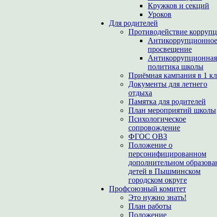
Кружков и секций
Уроков
Для родителей
Противодействие корруп
Антикоррупционно
просвещение
Антикоррупционная
политика школы
Приёмная кампания в 1 кл
Документы для летнего
отдыха
Памятка для родителей
План мероприятий школы
Психологическое
сопровождение
ФГОС ОВЗ
Положение о
персонифицированном
дополнительном образова
детей в Пышминском
городском округе
Профсоюзный комитет
Это нужно знать!
План работы
Положение