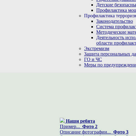
Детские безопасны
Профилактика мо
Профилактика терроризм
Законодательство
Система профилак
Методические мат
Деятельность испо
области профилакт
Экстремизм
Защита персональных д
ГО и ЧС
Меры по предупреждени
Наши ребята
Пример...
Фото 2
Описание фотографии...
Фото 3