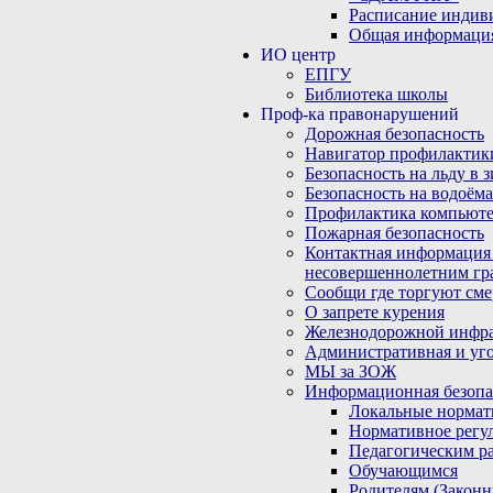
Расписание индив
Общая информаци
ИО центр
ЕПГУ
Библиотека школы
Проф-ка правонарушений
Дорожная безопасность
Навигатор профилактик
Безопасность на льду в 
Безопасность на водоёма
Профилактика компьюте
Пожарная безопасность
Контактная информация
несовершеннолетним гр
Сообщи где торгуют сме
О запрете курения
Железнодорожной инфр
Административная и уго
МЫ за ЗОЖ
Информационная безопа
Локальные нормат
Нормативное регу
Педагогическим р
Обучающимся
Родителям (Закон