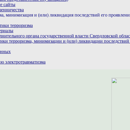
е сайты
шенничества
а, минимизация и (или) ликвидация последствий его проявлен
тики терроризма
ериалы
лнительного органа государственной власти Свердловской обла
ики терроризма, минимизации и (или) ликвидации последствий
анных
ю электротравматизма