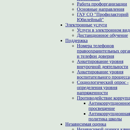
Работа профорганизации
Основные направления
ГАУ СО "Профилакторий
Юбилейный"
Электронные услуги
Услуги в электронном вид
Дистанционное обучение
Поддержка
Номера телефонов
правоохранительных орга
и телефон доверия
Анкетирование уровня
внеурочной деятельности
Анкетирование уровня
воспитательного процесса
Социологический опрос -
определения уровня
напряженности
Противодействие корруп
Антикоррупционно
просвещение
Антикоррупционная
политика школы
Независимая оценка
Независимой оценки каче