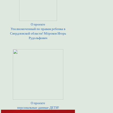
О проекте
Уполномоченный по правам ребенка в
Свердловской области! Мóроков Игорь
Рудольфович
О проекте
персональные данные ДЕТИ!