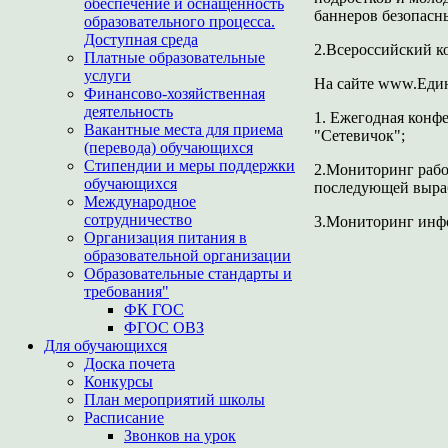
обеспечение и оснащенность
баннеров безопасны
образовательного процесса.
Доступная среда
2.Всероссийский к
Платные образовательные
услуги
На сайте www.Еди
Финансово-хозяйственная
деятельность
1. Ежегодная конф
Вакантные места для приема
"Сетевичок";
(перевода) обучающихся
Стипендии и меры поддержки
2.Мониторинг рабо
обучающихся
последующей выраб
Международное
сотрудничество
3.Мониторинг инфо
Организация питания в
образовательной организации
Образовательные стандарты и
требования"
ФК ГОС
ФГОС ОВЗ
Для обучающихся
Доска почета
Конкурсы
План мероприятий школы
Расписание
Звонков на урок