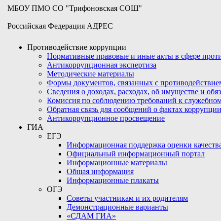
МБОУ ПМО СО "Трифоновская СОШ"
Российская Федерация АДРЕС
Противодействие коррупции
Нормативные правовые и иные акты в сфере про
Антикоррупционная экспертиза
Методические материалы
Формы документов, связанных с противодействие
Сведения о доходах, расходах, об имуществе и обя
Комиссия по соблюдению требований к служебном
Обратная связь для сообщений о фактах коррупци
Антикоррупционное просвещение
ГИА
ЕГЭ
Информационная поддержка оценки качества
Официальный информационный портал
Информационные материалы
Общая информация
Информационные плакаты
ОГЭ
Советы участникам и их родителям
Демонстрационные варианты
«СДАМ ГИА»