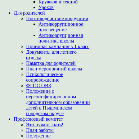
Кружков и секций
Уроков
Для родителей
Противодействие коррупции
Антикоррупционное
просвещение
Антикоррупционная
политика школы
Приёмная кампания в 1 класс
Документы для летнего
отдыха
Памятка для родителей
План мероприятий школы
Психологическое
сопровождение
ФГОС ОВЗ
Положение о
персонифицированном
дополнительном образовании
детей в Пышминском
городском округе
Профсоюзный комитет
Это нужно знать!
План работы
Положение