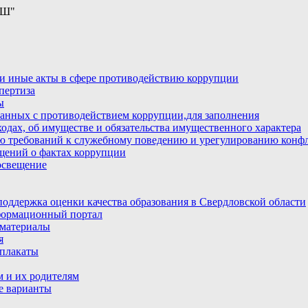
ОШ"
и иные акты в сфере противодействию коррупции
пертиза
ы
анных с противодействием коррупции,для заполнения
ходах, об имуществе и обязательства имущественного характера
ю требований к служебному поведению и урегулированию конфл
бщений о фактах коррупции
освещение
ддержка оценки качества образования в Свердловской области
ормационный портал
материалы
я
плакаты
 и их родителям
е варианты