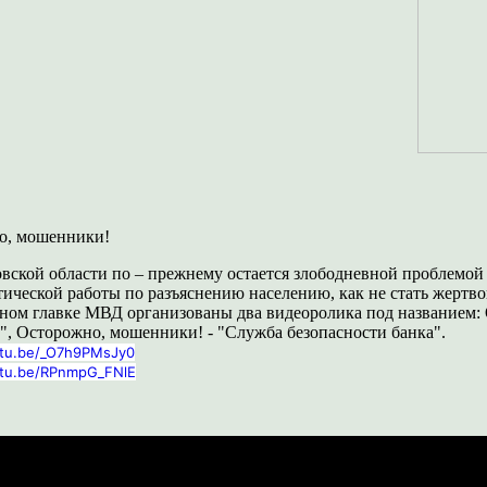
о, мошенники!
вской области по – прежнему остается злободневной проблемо
ической работы по разъяснению населению, как не стать жертв
ном главке МВД организованы два видеоролика под названием:
", Осторожно, мошенники! - "Служба безопасности банка".
utu.be/_O7h9PMsJy0
utu.be/RPnmpG_FNlE