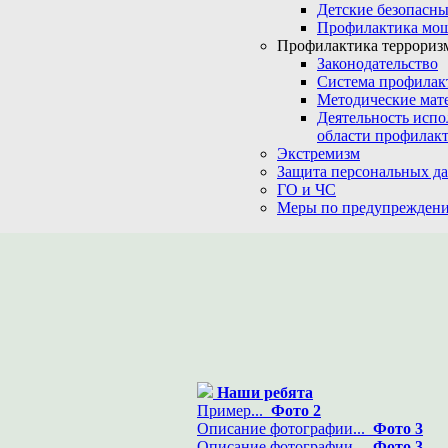
Детские безопасны
Профилактика мо
Профилактика терроризм
Законодательство
Система профилак
Методические мат
Деятельность испо
области профилакт
Экстремизм
Защита персональных д
ГО и ЧС
Меры по предупреждени
Наши ребята
Пример...
Фото 2
Описание фотографии...
Фото 3
Описание фотографии...
Фото 3