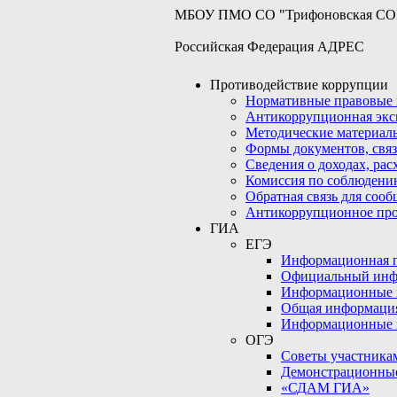
МБОУ ПМО СО "Трифоновская С
Российская Федерация АДРЕС
Противодействие коррупции
Нормативные правовые 
Антикоррупционная экс
Методические материал
Формы документов, связ
Сведения о доходах, рас
Комиссия по соблюдени
Обратная связь для соо
Антикоррупционное пр
ГИА
ЕГЭ
Информационная по
Официальный инф
Информационные 
Общая информаци
Информационные 
ОГЭ
Советы участникам
Демонстрационны
«СДАМ ГИА»