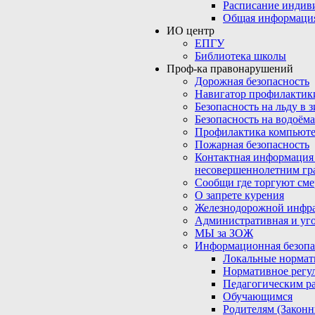
Расписание индив
Общая информаци
ИО центр
ЕПГУ
Библиотека школы
Проф-ка правонарушений
Дорожная безопасность
Навигатор профилактик
Безопасность на льду в 
Безопасность на водоёма
Профилактика компьюте
Пожарная безопасность
Контактная информация
несовершеннолетним гр
Сообщи где торгуют сме
О запрете курения
Железнодорожной инфр
Административная и уго
МЫ за ЗОЖ
Информационная безопа
Локальные нормат
Нормативное регу
Педагогическим р
Обучающимся
Родителям (Закон