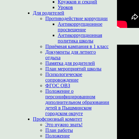
Кружков и секций
Уроков
Для родителей
Противодействие коррупции
Антикоррупционное
просвещение
Антикоррупционная
политика школы
Приёмная кампания в 1 класс
Документы для летнего
отдыха
Памятка для родителей
План мероприятий школы
Психологическое
сопровождение
ФГОС ОВЗ
Положение о
персонифицированном
дополнительном образовании
детей в Пышминском
городском округе
Профсоюзный комитет
Это нужно знать!
План работы
Положение