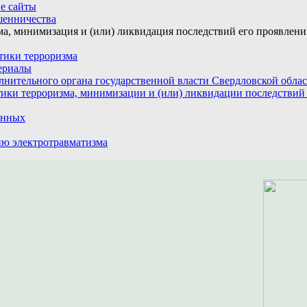
е сайты
шенничества
а, минимизация и (или) ликвидация последствий его проявлен
тики терроризма
ериалы
лнительного органа государственной власти Свердловской обла
ики терроризма, минимизации и (или) ликвидации последствий
анных
ю электротравматизма