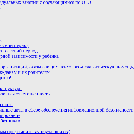
идуальных занятий с обучающимися по ОГЭ
я
и
зимний период
х в летний период
рной зависимости у ребенка
 организаций, оказывающих психолого-педагогическую помощь,
ажданам и их родителям
ртью!
аструктуры
ловная ответственность
сность
ивные акты в сфере обеспечения информационной безопасност
лирование
аботникам
ным представителям обучающихся)