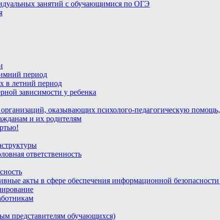
идуальных занятий с обучающимися по ОГЭ
я
и
зимний период
х в летний период
рной зависимости у ребенка
 организаций, оказывающих психолого-педагогическую помощь,
ажданам и их родителям
ртью!
аструктуры
ловная ответственность
сность
ивные акты в сфере обеспечения информационной безопасност
лирование
аботникам
ным представителям обучающихся)