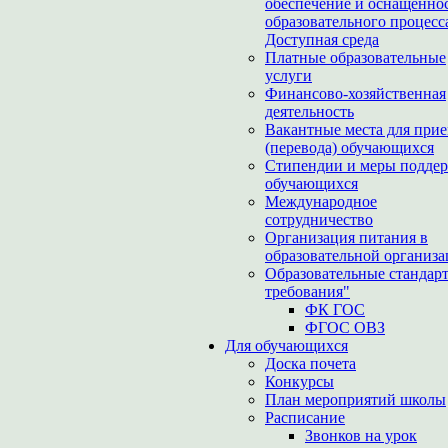
обеспечение и оснащенно
образовательного процесс
Доступная среда
Платные образовательные
услуги
Финансово-хозяйственная
деятельность
Вакантные места для при
(перевода) обучающихся
Стипендии и меры подде
обучающихся
Международное
сотрудничество
Организация питания в
образовательной организ
Образовательные стандар
требования"
ФК ГОС
ФГОС ОВЗ
Для обучающихся
Доска почета
Конкурсы
План мероприятий школы
Расписание
Звонков на урок