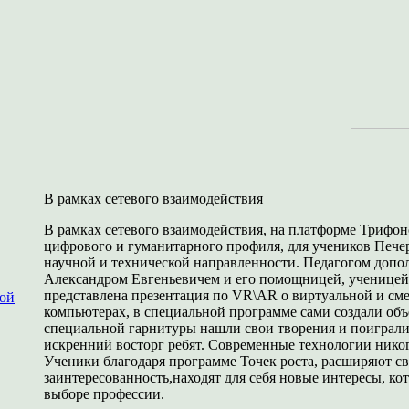
В рамках сетевого взаимодействия
В рамках сетевого взаимодействия, на платформе Трифо
цифрового и гуманитарного профиля, для учеников Пече
научной и технической направленности. Педагогом допо
Александром Евгеньевичем и его помощницей, ученицей 
представлена презентация по VR\AR о виртуальной и см
ной
компьютерах, в специальной программе сами создали об
специальной гарнитуры нашли свои творения и поиграли
искренний восторг ребят. Современные технологии нико
Ученики благодаря программе Точек роста, расширяют св
заинтересованность,находят для себя новые интересы, к
выборе профессии.