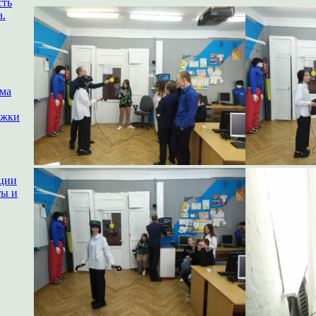
сть
а.
ема
ржки
ации
ты и