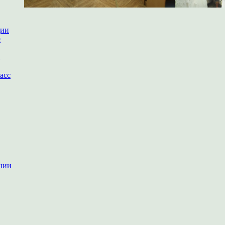
ции
е
асс
нии