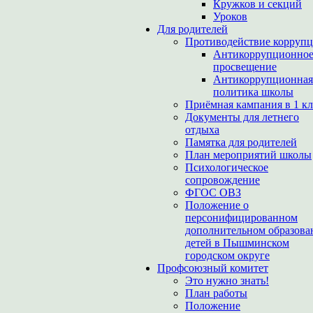
Кружков и секций
Уроков
Для родителей
Противодействие корруп
Антикоррупционно
просвещение
Антикоррупционная
политика школы
Приёмная кампания в 1 кл
Документы для летнего
отдыха
Памятка для родителей
План мероприятий школы
Психологическое
сопровождение
ФГОС ОВЗ
Положение о
персонифицированном
дополнительном образова
детей в Пышминском
городском округе
Профсоюзный комитет
Это нужно знать!
План работы
Положение