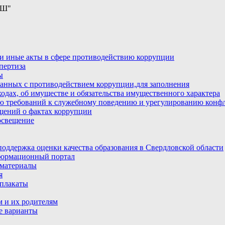
ОШ"
и иные акты в сфере противодействию коррупции
пертиза
ы
анных с противодействием коррупции,для заполнения
ходах, об имуществе и обязательства имущественного характера
ю требований к служебному поведению и урегулированию конфл
бщений о фактах коррупции
освещение
ддержка оценки качества образования в Свердловской области
ормационный портал
материалы
я
плакаты
 и их родителям
е варианты