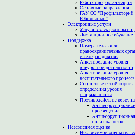
Работа профорганизации
Основные направления
ГАУ СО "Профилакторий
Юбилейный"
Электронные услуги
Услуги в электронном вид
Дистанционное обучение
Поддержка
Номера телефонов
правоохранительных орга
и телефон доверия
Анкетирование уровня
внеурочной деятельности
Анкетирование уровня
воспитательного процесса
Социологический опрос -
определения уровня
напряженности
Противодействие корруп
Антикоррупционно
просвещение
Антикоррупционная
политика школы
Независимая оценка
Независимой оценки каче