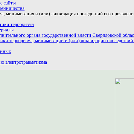
е сайты
шенничества
а, минимизация и (или) ликвидация последствий его проявлен
тики терроризма
ериалы
лнительного органа государственной власти Свердловской обла
ики терроризма, минимизации и (или) ликвидации последствий
анных
ю электротравматизма