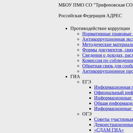
МБОУ ПМО СО "Трифоновская С
Российская Федерация АДРЕС
Противодействие коррупции
Нормативные правовые 
Антикоррупционная экс
Методические материал
Формы документов, связ
Сведения о доходах, рас
Комиссия по соблюдени
Обратная связь для соо
Антикоррупционное пр
ГИА
ЕГЭ
Информационная по
Официальный инф
Информационные 
Общая информаци
Информационные 
ОГЭ
Советы участникам
Демонстрационны
«СДАМ ГИА»