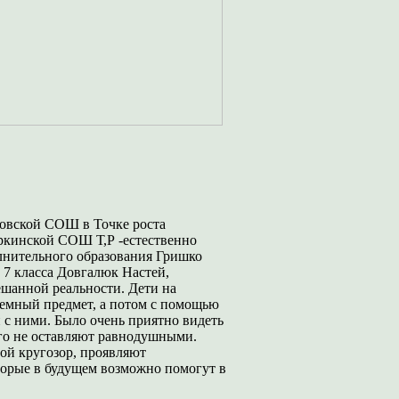
новской СОШ в Точке роста
ркинской СОШ Т,Р -естественно
лнительного образования Гришко
7 класса Довгалюк Настей,
ешанной реальности. Дети на
ъемный предмет, а потом с помощью
 с ними. Было очень приятно видеть
го не оставляют равнодушными.
ой кругозор, проявляют
оторые в будущем возможно помогут в