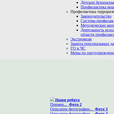
Детские безопасны
Профилактика мо
Профилактика терроризм
Законодательство
Система профилак
Методические мат
Деятельность испо
области профилакт
Экстремизм
Защита персональных д
ГО и ЧС
Меры по предупреждени
Наши ребята
Пример...
Фото 2
Описание фотографии...
Фото 3
Описание фотографии...
Фото 3