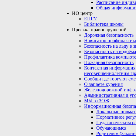
Расписание индив
Общая информаци
ИО центр
ЕПГУ
Библиотека школы
Проф-ка правонарушений
Дорожная безопасность
Навигатор профилактик
Безопасность на льду в 
Безопасность на водоёма
Профилактика компьюте
Пожарная безопасность
Контактная информация
несовершеннолетним гр
Сообщи где торгуют сме
О запрете курения
Железнодорожной инфр
Административная и уго
МЫ за ЗОЖ
Информационная безопа
Локальные нормат
Нормативное регу
Педагогическим р
Обучающимся
Родителям (Закон