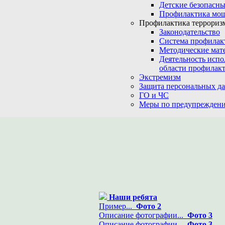
Детские безопасны
Профилактика мо
Профилактика терроризм
Законодательство
Система профилак
Методические мат
Деятельность испо
области профилакт
Экстремизм
Защита персональных д
ГО и ЧС
Меры по предупреждени
Наши ребята
Пример...
Фото 2
Описание фотографии...
Фото 3
Описание фотографии...
Фото 3