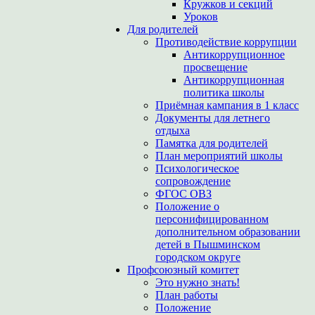
Кружков и секций
Уроков
Для родителей
Противодействие коррупции
Антикоррупционное
просвещение
Антикоррупционная
политика школы
Приёмная кампания в 1 класс
Документы для летнего
отдыха
Памятка для родителей
План мероприятий школы
Психологическое
сопровождение
ФГОС ОВЗ
Положение о
персонифицированном
дополнительном образовании
детей в Пышминском
городском округе
Профсоюзный комитет
Это нужно знать!
План работы
Положение