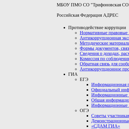
МБОУ ПМО СО "Трифоновская С
Российская Федерация АДРЕС
Противодействие коррупции
Нормативные правовые 
Антикоррупционная экс
Методические материал
Формы документов, связ
Сведения о доходах, рас
Комиссия по соблюдени
Обратная связь для соо
Антикоррупционное пр
ГИА
ЕГЭ
Информационная по
Официальный инф
Информационные 
Общая информаци
Информационные 
ОГЭ
Советы участникам
Демонстрационны
«СДАМ ГИА»