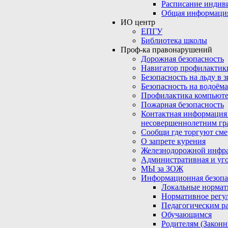
Расписание индив
Общая информаци
ИО центр
ЕПГУ
Библиотека школы
Проф-ка правонарушений
Дорожная безопасность
Навигатор профилактик
Безопасность на льду в 
Безопасность на водоёма
Профилактика компьюте
Пожарная безопасность
Контактная информация
несовершеннолетним гр
Сообщи где торгуют сме
О запрете курения
Железнодорожной инфр
Административная и уго
МЫ за ЗОЖ
Информационная безопа
Локальные нормат
Нормативное регу
Педагогическим р
Обучающимся
Родителям (Закон