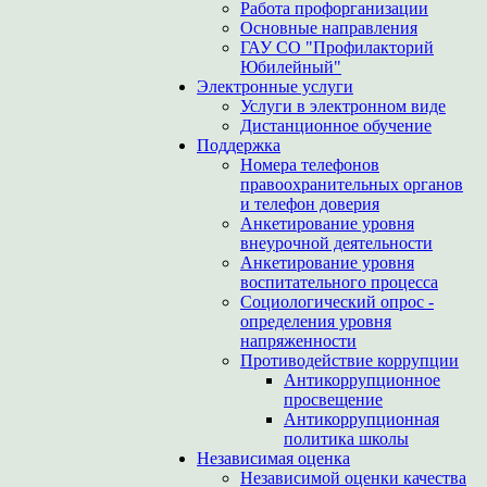
Работа профорганизации
Основные направления
ГАУ СО "Профилакторий
Юбилейный"
Электронные услуги
Услуги в электронном виде
Дистанционное обучение
Поддержка
Номера телефонов
правоохранительных органов
и телефон доверия
Анкетирование уровня
внеурочной деятельности
Анкетирование уровня
воспитательного процесса
Социологический опрос -
определения уровня
напряженности
Противодействие коррупции
Антикоррупционное
просвещение
Антикоррупционная
политика школы
Независимая оценка
Независимой оценки качества