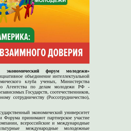
ий экономический форум молодежи»
циативное объединение интеллектуальной
мического клуба ученых, Министерства
ого Агентства по делам молодежи РФ -
езависимых Государств, соотечественников,
му сотрудничеству (Россотрудничество),
сударственный экономический университет
нии Форума принимают партнерское участие
омпании, всероссийские и международные
окультурные международные молодежные