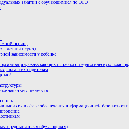
идуальных занятий с обучающимися по ОГЭ
я
и
зимний период
х в летний период
рной зависимости у ребенка
 организаций, оказывающих психолого-педагогическую помощь,
ажданам и их родителям
ртью!
аструктуры
ловная ответственность
сность
ивные акты в сфере обеспечения информационной безопасност
лирование
аботникам
ным представителям обучающихся)