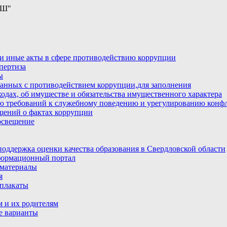
ОШ"
и иные акты в сфере противодействию коррупции
пертиза
ы
анных с противодействием коррупции,для заполнения
ходах, об имуществе и обязательства имущественного характера
ю требований к служебному поведению и урегулированию конфл
бщений о фактах коррупции
освещение
ддержка оценки качества образования в Свердловской области
ормационный портал
материалы
я
плакаты
 и их родителям
е варианты