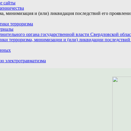
е сайты
шенничества
а, минимизация и (или) ликвидация последствий его проявлен
тики терроризма
ериалы
лнительного органа государственной власти Свердловской обла
ики терроризма, минимизации и (или) ликвидации последствий
анных
ю электротравматизма