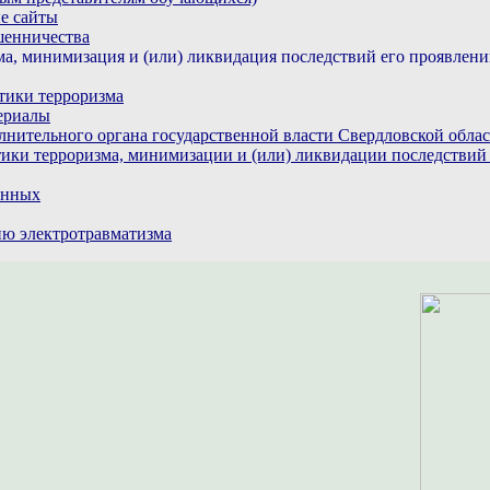
е сайты
шенничества
а, минимизация и (или) ликвидация последствий его проявлен
тики терроризма
ериалы
лнительного органа государственной власти Свердловской обла
ики терроризма, минимизации и (или) ликвидации последствий
анных
ю электротравматизма