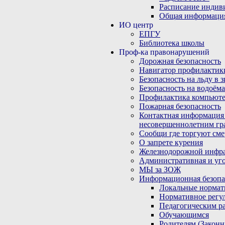
Расписание индив
Общая информаци
ИО центр
ЕПГУ
Библиотека школы
Проф-ка правонарушений
Дорожная безопасность
Навигатор профилактик
Безопасность на льду в 
Безопасность на водоёма
Профилактика компьюте
Пожарная безопасность
Контактная информация
несовершеннолетним гр
Сообщи где торгуют сме
О запрете курения
Железнодорожной инфр
Административная и уго
МЫ за ЗОЖ
Информационная безопа
Локальные нормат
Нормативное регу
Педагогическим р
Обучающимся
Родителям (Закон