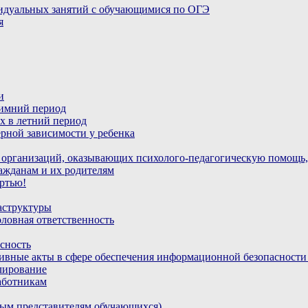
идуальных занятий с обучающимися по ОГЭ
я
и
зимний период
х в летний период
рной зависимости у ребенка
 организаций, оказывающих психолого-педагогическую помощь,
ажданам и их родителям
ртью!
аструктуры
ловная ответственность
сность
ивные акты в сфере обеспечения информационной безопасност
лирование
аботникам
ным представителям обучающихся)