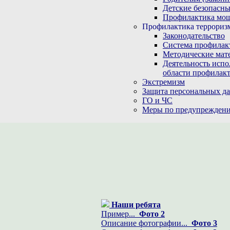
Детские безопасны
Профилактика мо
Профилактика терроризм
Законодательство
Система профилак
Методические мат
Деятельность испо
области профилакт
Экстремизм
Защита персональных д
ГО и ЧС
Меры по предупреждени
Наши ребята
Пример...
Фото 2
Описание фотографии...
Фото 3