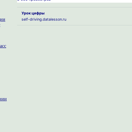
Урок цифры
ции
self-driving.datalesson.ru
е
асс
нии