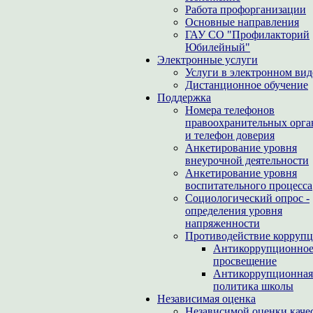
Работа профорганизации
Основные направления
ГАУ СО "Профилакторий
Юбилейный"
Электронные услуги
Услуги в электронном вид
Дистанционное обучение
Поддержка
Номера телефонов
правоохранительных орга
и телефон доверия
Анкетирование уровня
внеурочной деятельности
Анкетирование уровня
воспитательного процесса
Социологический опрос -
определения уровня
напряженности
Противодействие корруп
Антикоррупционно
просвещение
Антикоррупционная
политика школы
Независимая оценка
Независимой оценки каче