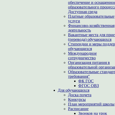
обеспечение и оснащенно
образовательного процесс
Доступная среда
Платные образовательные
услуги
Финансово-хозяйственная
деятельность
Вакантные места для при
(перевода) обучающихся
Стипендии и меры подде
обучающихся
Международное
сотрудничество
Организация питания в
образовательной организ
Образовательные стандар
требования"
ФК ГОС
ФГОС ОВЗ
Для обучающихся
Доска почета
Конкурсы
План мероприятий школы
Расписание
Звонков на урок