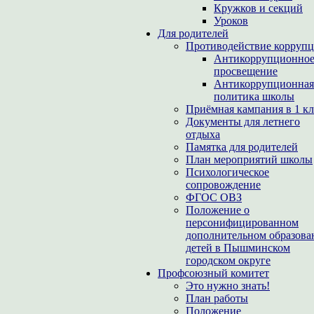
Кружков и секций
Уроков
Для родителей
Противодействие корруп
Антикоррупционно
просвещение
Антикоррупционная
политика школы
Приёмная кампания в 1 кл
Документы для летнего
отдыха
Памятка для родителей
План мероприятий школы
Психологическое
сопровождение
ФГОС ОВЗ
Положение о
персонифицированном
дополнительном образова
детей в Пышминском
городском округе
Профсоюзный комитет
Это нужно знать!
План работы
Положение