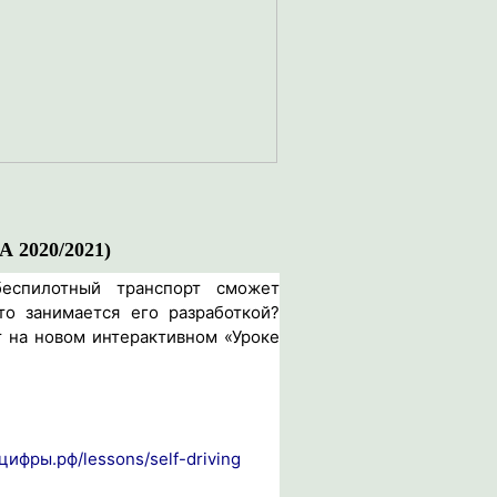
2020/2021)
беспилотный транспорт сможет
то занимается его разработкой?
т на новом интерактивном «Уроке
кцифры.рф/lessons/self-driving