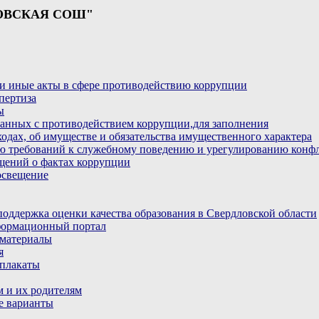
ОВСКАЯ СОШ"
и иные акты в сфере противодействию коррупции
пертиза
ы
анных с противодействием коррупции,для заполнения
ходах, об имуществе и обязательства имущественного характера
ю требований к служебному поведению и урегулированию конфл
бщений о фактах коррупции
освещение
ддержка оценки качества образования в Свердловской области
ормационный портал
материалы
я
плакаты
 и их родителям
е варианты