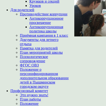
Кружков и секций
Уроков
Для родителей
Противодействие коррупции
Антикоррупционное
просвещение
Антикоррупционная
политика школы
Приёмная кампания в 1 класс
Документы для летнего
отдыха
Памятка для родителей
План мероприятий школы
Психологическое
сопровождение
ФГОС ОВЗ
Положение о
персонифицированном
дополнительном образовании
детей в Пышминском
городском округе
Профсоюзный комитет
Это нужно знать!
План работы
Положение