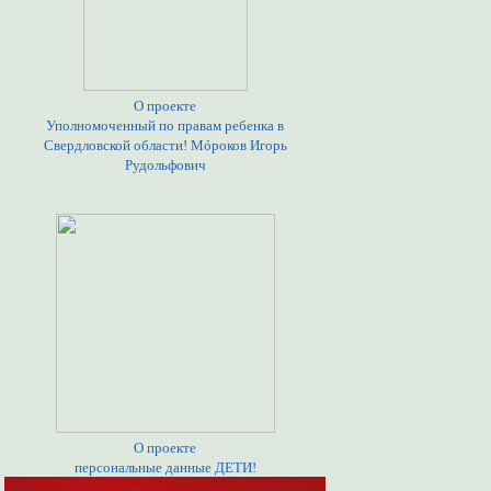
О проекте
Уполномоченный по правам ребенка в
Свердловской области! Мóроков Игорь
Рудольфович
О проекте
персональные данные ДЕТИ!