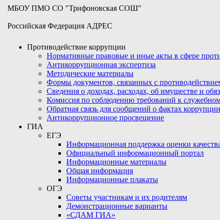
МБОУ ПМО СО "Трифоновская СОШ"
Российская Федерация АДРЕС
Противодействие коррупции
Нормативные правовые и иные акты в сфере про
Антикоррупционная экспертиза
Методические материалы
Формы документов, связанных с противодействие
Сведения о доходах, расходах, об имуществе и обя
Комиссия по соблюдению требований к служебном
Обратная связь для сообщений о фактах коррупци
Антикоррупционное просвещение
ГИА
ЕГЭ
Информационная поддержка оценки качества
Официальный информационный портал
Информационные материалы
Общая информация
Информационные плакаты
ОГЭ
Советы участникам и их родителям
Демонстрационные варианты
«СДАМ ГИА»