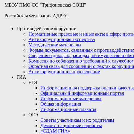
МБОУ ПМО СО "Трифоновская СОШ"
Российская Федерация АДРЕС
Противодействие коррупции
Нормативные правовые и иные акты в сфере про
Антикоррупционная экспертиза
Методические материалы
Формы документов, связанных с противодействие
Сведения о доходах, расходах, об имуществе и обя
Комиссия по соблюдению требований к служебном
Обратная связь для сообщений о фактах коррупци
Антикоррупционное просвещение
ГИА
ЕГЭ
Информационная поддержка оценки качества
Официальный информационный портал
Информационные материалы
Общая информация
Информационные плакаты
ОГЭ
Советы участникам и их родителям
Демонстрационные варианты
«СДАМ ГИА»