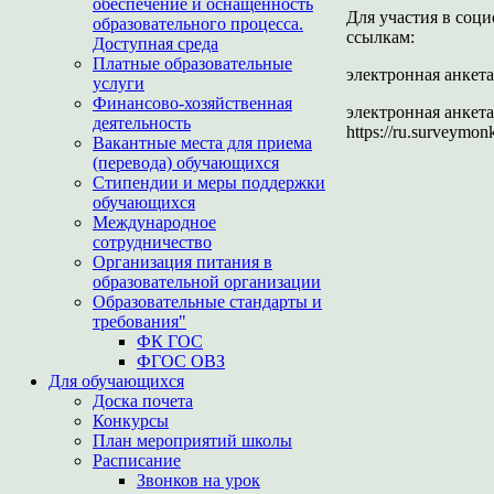
обеспечение и оснащенность
Для участия в соц
образовательного процесса.
ссылкам:
Доступная среда
Платные образовательные
электронная анкета 
услуги
Финансово-хозяйственная
электронная анкета
деятельность
https://ru.surveymonk
Вакантные места для приема
(перевода) обучающихся
Стипендии и меры поддержки
обучающихся
Международное
сотрудничество
Организация питания в
образовательной организации
Образовательные стандарты и
требования"
ФК ГОС
ФГОС ОВЗ
Для обучающихся
Доска почета
Конкурсы
План мероприятий школы
Расписание
Звонков на урок