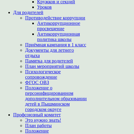
Кружков и секций
Уроков
Для родителей
Противодействие коррупции
Антикоррупционное
просвещение
Антикоррупционная
политика школы
Приёмная кампания в 1 класс
Документы для летнего
отдыха
Памятка для родителей
План мероприятий школы
Психологическое
сопровождение
ФГОС ОВЗ
Положение о
персонифицированном
дополнительном образовании
детей в Пышминском
городском округе
Профсоюзный комитет
Это нужно знать!
План работы
Положение