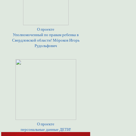
О проекте
Уполномоченный по правам ребенка в
Свердловской области! Мóроков Игорь
Рудольфович
О проекте
персональные данные ДЕТИ!