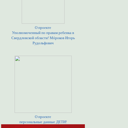
О проекте
Уполномоченный по правам ребенка в
Свердловской области! Мóроков Игорь
Рудольфович
О проекте
персональные данные ДЕТИ!