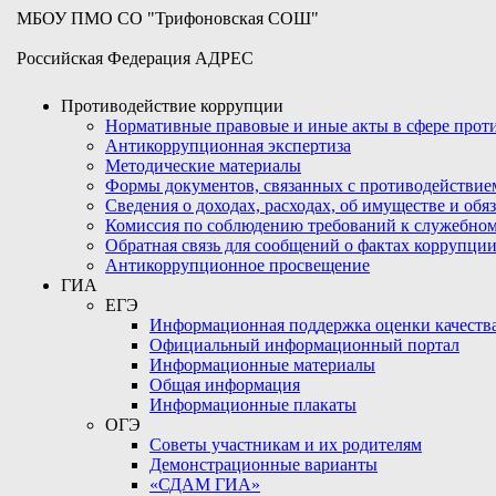
МБОУ ПМО СО "Трифоновская СОШ"
Российская Федерация АДРЕС
Противодействие коррупции
Нормативные правовые и иные акты в сфере про
Антикоррупционная экспертиза
Методические материалы
Формы документов, связанных с противодействие
Сведения о доходах, расходах, об имуществе и обя
Комиссия по соблюдению требований к служебном
Обратная связь для сообщений о фактах коррупци
Антикоррупционное просвещение
ГИА
ЕГЭ
Информационная поддержка оценки качества
Официальный информационный портал
Информационные материалы
Общая информация
Информационные плакаты
ОГЭ
Советы участникам и их родителям
Демонстрационные варианты
«СДАМ ГИА»