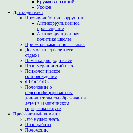
Кружков и секций
Уроков
Для родителей
Противодействие коррупции
Антикоррупционное
просвещение
Антикоррупционная
политика школы
Приёмная кампания в 1 класс
Документы для летнего
отдыха
Памятка для родителей
План мероприятий школы
Психологическое
сопровождение
ФГОС ОВЗ
Положение о
персонифицированном
дополнительном образовании
детей в Пышминском
городском округе
Профсоюзный комитет
Это нужно знать!
План работы
Положение