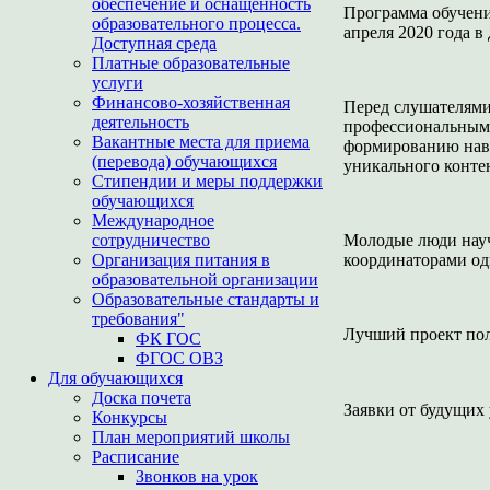
обеспечение и оснащенность
Программа обучени
образовательного процесса.
апреля 2020 года 
Доступная среда
Платные образовательные
услуги
Финансово-хозяйственная
Перед слушателями
деятельность
профессиональным 
Вакантные места для приема
формированию навы
(перевода) обучающихся
уникального контен
Стипендии и меры поддержки
обучающихся
Международное
сотрудничество
Молодые люди науча
Организация питания в
координаторами од
образовательной организации
Образовательные стандарты и
требования"
Лучший проект пол
ФК ГОС
ФГОС ОВЗ
Для обучающихся
Доска почета
Заявки от будущих
Конкурсы
План мероприятий школы
Расписание
Звонков на урок