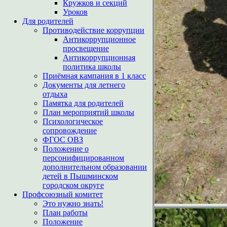
Кружков и секций
Уроков
Для родителей
Противодействие коррупции
Антикоррупционное
просвещение
Антикоррупционная
политика школы
Приёмная кампания в 1 класс
Документы для летнего
отдыха
Памятка для родителей
План мероприятий школы
Психологическое
сопровождение
ФГОС ОВЗ
Положение о
персонифицированном
дополнительном образовании
детей в Пышминском
городском округе
Профсоюзный комитет
Это нужно знать!
План работы
Положение