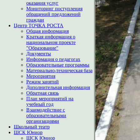
оказания услуг
Мониторинг поступления
обращений предложений
граждан
Центр ТОЧКА РОСТА
Общая информация
Краткая информация о
национальном проекте
"Образование"
Документы
Информация о педагогах
Образовательные программы
Материально-техническая база
Мероприятия
Режим занятий
Дополнительная информация
Обратная связь
План мероприятий на
учебный год
Взаимодействие с
образовательными
организациями
Школьный театр
ШСК Юниор
ШСК Юниор