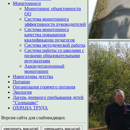
Мониторинги
Мониторинг объективности
ОО
Система мониторинга
эффективности руководителей
Система мониторинга
качества повышения
квалификации педагогов
Система методической работы
Система работы со школами с
низкими образовательными
результатами
Аккредитационный
мониторинг
Навигаторы детства
Питание
Организация горячего питания
Экология
Лагерь дневного пребывания детей
"Солнышко"
ОХРАНА ТРУДА
Версия сайта для слабовидящих