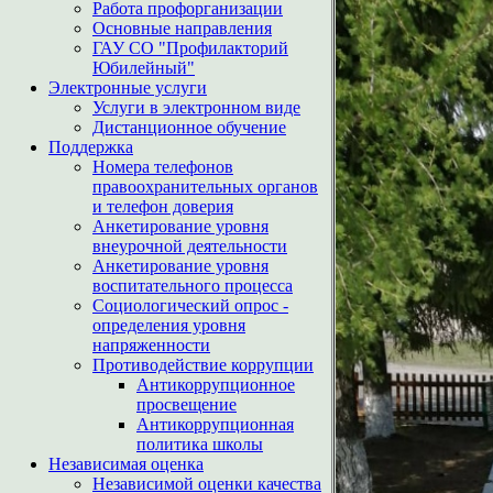
Работа профорганизации
Основные направления
ГАУ СО "Профилакторий
Юбилейный"
Электронные услуги
Услуги в электронном виде
Дистанционное обучение
Поддержка
Номера телефонов
правоохранительных органов
и телефон доверия
Анкетирование уровня
внеурочной деятельности
Анкетирование уровня
воспитательного процесса
Социологический опрос -
определения уровня
напряженности
Противодействие коррупции
Антикоррупционное
просвещение
Антикоррупционная
политика школы
Независимая оценка
Независимой оценки качества