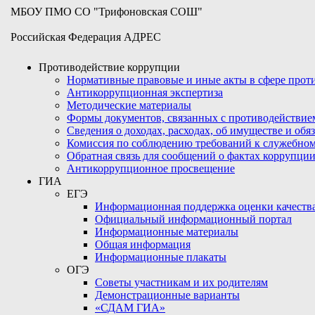
МБОУ ПМО СО "Трифоновская СОШ"
Российская Федерация АДРЕС
Противодействие коррупции
Нормативные правовые и иные акты в сфере про
Антикоррупционная экспертиза
Методические материалы
Формы документов, связанных с противодействие
Сведения о доходах, расходах, об имуществе и обя
Комиссия по соблюдению требований к служебном
Обратная связь для сообщений о фактах коррупци
Антикоррупционное просвещение
ГИА
ЕГЭ
Информационная поддержка оценки качества
Официальный информационный портал
Информационные материалы
Общая информация
Информационные плакаты
ОГЭ
Советы участникам и их родителям
Демонстрационные варианты
«СДАМ ГИА»