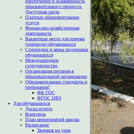
обеспечение и оснащенность
образовательного процесса.
Доступная среда
Платные образовательные
услуги
Финансово-хозяйственная
деятельность
Вакантные места для приема
(перевода) обучающихся
Стипендии и меры поддержки
обучающихся
Международное
сотрудничество
Организация питания в
образовательной организации
Образовательные стандарты и
требования"
ФК ГОС
ФГОС ОВЗ
Для обучающихся
Доска почета
Конкурсы
План мероприятий школы
Расписание
Звонков на урок