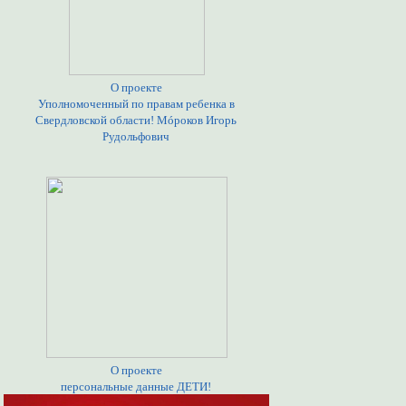
О проекте
Уполномоченный по правам ребенка в
Свердловской области! Мóроков Игорь
Рудольфович
О проекте
персональные данные ДЕТИ!