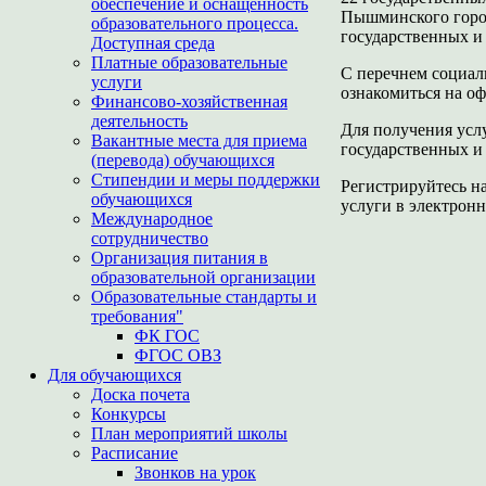
обеспечение и оснащенность
Пышминского город
образовательного процесса.
государственных и
Доступная среда
Платные образовательные
С перечнем социал
услуги
ознакомиться на о
Финансово-хозяйственная
деятельность
Для получения усл
Вакантные места для приема
государственных и
(перевода) обучающихся
Стипендии и меры поддержки
Регистрируйтесь н
обучающихся
услуги в электронн
Международное
сотрудничество
Организация питания в
образовательной организации
Образовательные стандарты и
требования"
ФК ГОС
ФГОС ОВЗ
Для обучающихся
Доска почета
Конкурсы
План мероприятий школы
Расписание
Звонков на урок