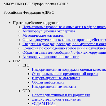
МБОУ ПМО СО "Трифоновская СОШ"
Российская Федерация АДРЕС
Противодействие коррупции
Нормативные правовые и иные акты в сфере про
Антикоррупционная экспертиза
Методические материалы
Формы документов, связанных с противодействие
Сведения о доходах, расходах, об имуществе и обя
Комиссия по соблюдению требований к служебном
Обратная связь для сообщений о фактах коррупци
Антикоррупционное просвещение
ГИА
ЕГЭ
Информационная поддержка оценки качества
Официальный информационный портал
Информационные материалы
Общая информация
Информационные плакаты
ОГЭ
Советы участникам и их родителям
Демонстрационные варианты
«СДАМ ГИА»