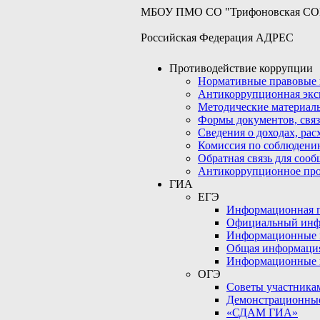
МБОУ ПМО СО "Трифоновская С
Российская Федерация АДРЕС
Противодействие коррупции
Нормативные правовые 
Антикоррупционная экс
Методические материал
Формы документов, связ
Сведения о доходах, рас
Комиссия по соблюдени
Обратная связь для соо
Антикоррупционное пр
ГИА
ЕГЭ
Информационная по
Официальный инф
Информационные 
Общая информаци
Информационные 
ОГЭ
Советы участникам
Демонстрационны
«СДАМ ГИА»