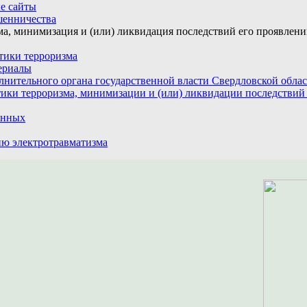
е сайты
шенничества
а, минимизация и (или) ликвидация последствий его проявлен
тики терроризма
ериалы
лнительного органа государственной власти Свердловской обла
ики терроризма, минимизации и (или) ликвидации последствий
анных
ю электротравматизма