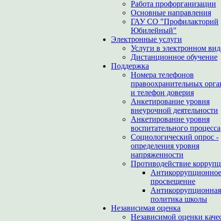
Работа профорганизации
Основные направления
ГАУ СО "Профилакторий
Юбилейный"
Электронные услуги
Услуги в электронном вид
Дистанционное обучение
Поддержка
Номера телефонов
правоохранительных орга
и телефон доверия
Анкетирование уровня
внеурочной деятельности
Анкетирование уровня
воспитательного процесса
Социологический опрос -
определения уровня
напряженности
Противодействие корруп
Антикоррупционно
просвещение
Антикоррупционная
политика школы
Независимая оценка
Независимой оценки каче