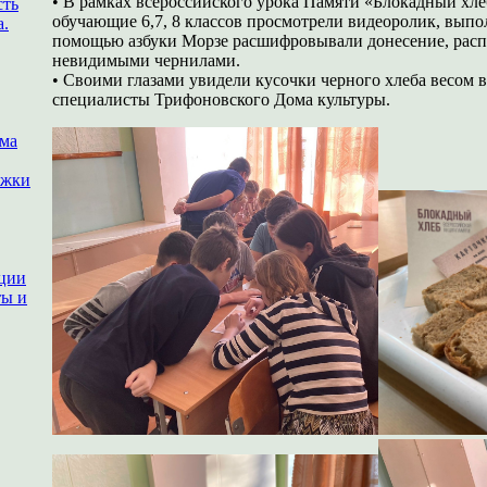
• В рамках всероссийского урока Памяти «Блокадный хл
сть
обучающие 6,7, 8 классов просмотрели видеоролик, выпол
а.
помощью азбуки Морзе расшифровывали донесение, расп
невидимыми чернилами.
• Своими глазами увидели кусочки черного хлеба весом 
специалисты Трифоновского Дома культуры.
ема
ржки
ации
ты и