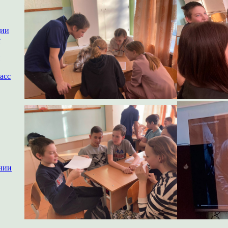
ции
е
асс
нии