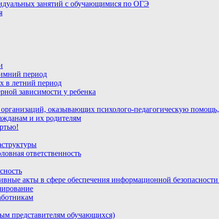
идуальных занятий с обучающимися по ОГЭ
я
и
зимний период
х в летний период
рной зависимости у ребенка
 организаций, оказывающих психолого-педагогическую помощь,
ажданам и их родителям
ртью!
аструктуры
ловная ответственность
сность
ивные акты в сфере обеспечения информационной безопасност
лирование
аботникам
ным представителям обучающихся)