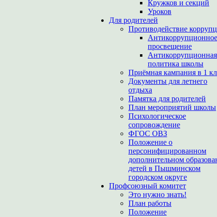
Кружков и секций
Уроков
Для родителей
Противодействие корруп
Антикоррупционно
просвещение
Антикоррупционная
политика школы
Приёмная кампания в 1 кл
Документы для летнего
отдыха
Памятка для родителей
План мероприятий школы
Психологическое
сопровождение
ФГОС ОВЗ
Положение о
персонифицированном
дополнительном образова
детей в Пышминском
городском округе
Профсоюзный комитет
Это нужно знать!
План работы
Положение