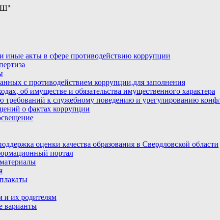
ОШ"
и иные акты в сфере противодействию коррупции
пертиза
ы
анных с противодействием коррупции,для заполнения
ходах, об имуществе и обязательства имущественного характера
ю требований к служебному поведению и урегулированию конфл
бщений о фактах коррупции
освещение
ддержка оценки качества образования в Свердловской области
ормационный портал
материалы
я
плакаты
 и их родителям
е варианты