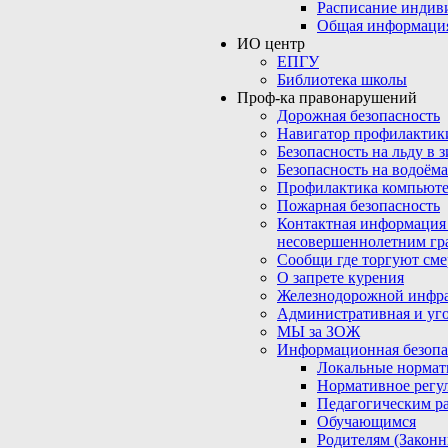
Расписание индив
Общая информаци
ИО центр
ЕПГУ
Библиотека школы
Проф-ка правонарушений
Дорожная безопасность
Навигатор профилактик
Безопасность на льду в 
Безопасность на водоёма
Профилактика компьюте
Пожарная безопасность
Контактная информация
несовершеннолетним гр
Сообщи где торгуют сме
О запрете курения
Железнодорожной инфр
Административная и уго
МЫ за ЗОЖ
Информационная безопа
Локальные нормат
Нормативное регу
Педагогическим р
Обучающимся
Родителям (Закон