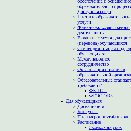
обеспечение и оснащенно
образовательного процесс
Доступная среда
Платные образовательные
услуги
Финансово-хозяйственная
деятельность
Вакантные места для при
(перевода) обучающихся
Стипендии и меры подде
обучающихся
Международное
сотрудничество
Организация питания в
образовательной организ
Образовательные стандар
требования"
ФК ГОС
ФГОС ОВЗ
Для обучающихся
Доска почета
Конкурсы
План мероприятий школы
Расписание
Звонков на урок