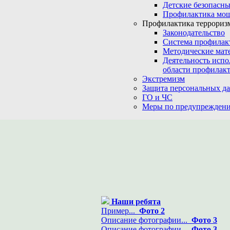
Детские безопасны
Профилактика мо
Профилактика терроризм
Законодательство
Система профилак
Методические мат
Деятельность испо
области профилакт
Экстремизм
Защита персональных д
ГО и ЧС
Меры по предупреждени
Наши ребята
Пример...
Фото 2
Описание фотографии...
Фото 3
Описание фотографии...
Фото 3