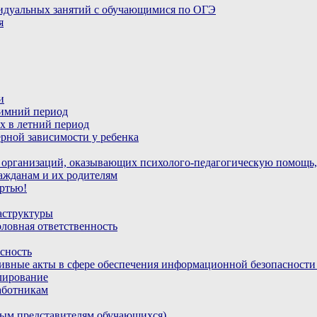
идуальных занятий с обучающимися по ОГЭ
я
и
зимний период
х в летний период
рной зависимости у ребенка
 организаций, оказывающих психолого-педагогическую помощь,
ажданам и их родителям
ртью!
аструктуры
ловная ответственность
сность
ивные акты в сфере обеспечения информационной безопасност
лирование
аботникам
ным представителям обучающихся)