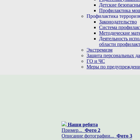
Детские безопасны
Профилактика мо
Профилактика терроризм
Законодательство
Система профилак
Методические мат
Деятельность испо
области профилакт
Экстремизм
Защита персональных д
ГО и ЧС
Меры по предупреждени
Наши ребята
Пример...
Фото 2
Описание фотографии...
Фото 3