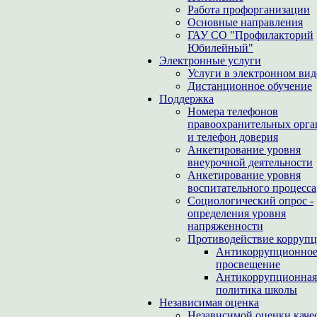
Работа профорганизации
Основные направления
ГАУ СО "Профилакторий
Юбилейный"
Электронные услуги
Услуги в электронном вид
Дистанционное обучение
Поддержка
Номера телефонов
правоохранительных орга
и телефон доверия
Анкетирование уровня
внеурочной деятельности
Анкетирование уровня
воспитательного процесса
Социологический опрос -
определения уровня
напряженности
Противодействие корруп
Антикоррупционно
просвещение
Антикоррупционная
политика школы
Независимая оценка
Независимой оценки каче