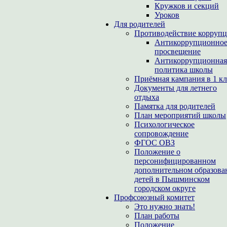
Кружков и секций
Уроков
Для родителей
Противодействие корруп
Антикоррупционно
просвещение
Антикоррупционная
политика школы
Приёмная кампания в 1 кл
Документы для летнего
отдыха
Памятка для родителей
План мероприятий школы
Психологическое
сопровождение
ФГОС ОВЗ
Положение о
персонифицированном
дополнительном образова
детей в Пышминском
городском округе
Профсоюзный комитет
Это нужно знать!
План работы
Положение