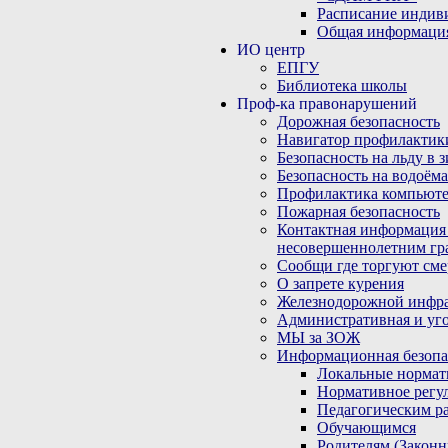
Расписание индив
Общая информаци
ИО центр
ЕПГУ
Библиотека школы
Проф-ка правонарушений
Дорожная безопасность
Навигатор профилактик
Безопасность на льду в 
Безопасность на водоёма
Профилактика компьюте
Пожарная безопасность
Контактная информация
несовершеннолетним гр
Сообщи где торгуют сме
О запрете курения
Железнодорожной инфр
Административная и уго
МЫ за ЗОЖ
Информационная безопа
Локальные нормат
Нормативное регу
Педагогическим р
Обучающимся
Родителям (Закон