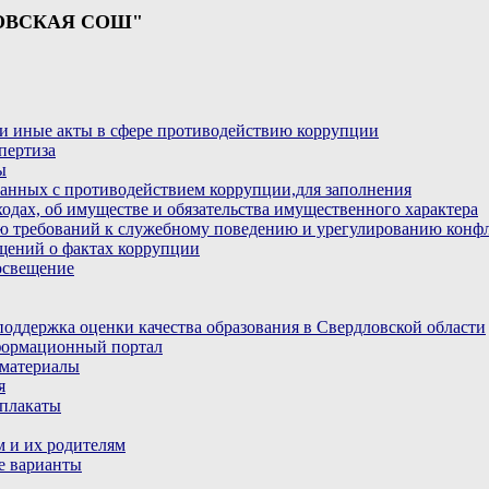
ОВСКАЯ СОШ"
и иные акты в сфере противодействию коррупции
пертиза
ы
анных с противодействием коррупции,для заполнения
ходах, об имуществе и обязательства имущественного характера
ю требований к служебному поведению и урегулированию конфл
бщений о фактах коррупции
освещение
ддержка оценки качества образования в Свердловской области
ормационный портал
материалы
я
плакаты
 и их родителям
е варианты