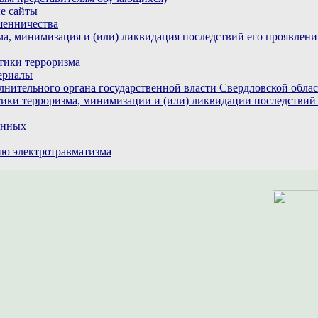
е сайты
шенничества
а, минимизация и (или) ликвидация последствий его проявлен
тики терроризма
ериалы
лнительного органа государственной власти Свердловской обла
ики терроризма, минимизации и (или) ликвидации последствий
анных
ю электротравматизма