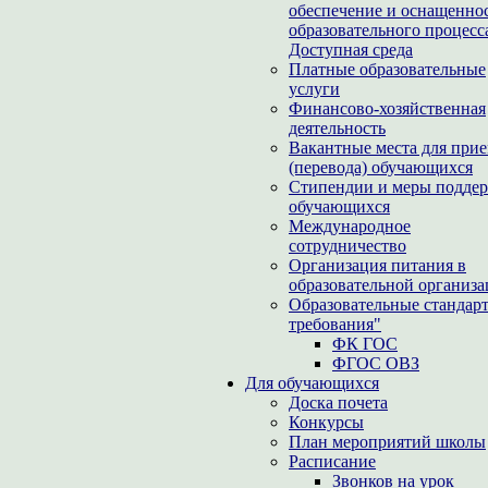
обеспечение и оснащенно
образовательного процесс
Доступная среда
Платные образовательные
услуги
Финансово-хозяйственная
деятельность
Вакантные места для при
(перевода) обучающихся
Стипендии и меры подде
обучающихся
Международное
сотрудничество
Организация питания в
образовательной организ
Образовательные стандар
требования"
ФК ГОС
ФГОС ОВЗ
Для обучающихся
Доска почета
Конкурсы
План мероприятий школы
Расписание
Звонков на урок