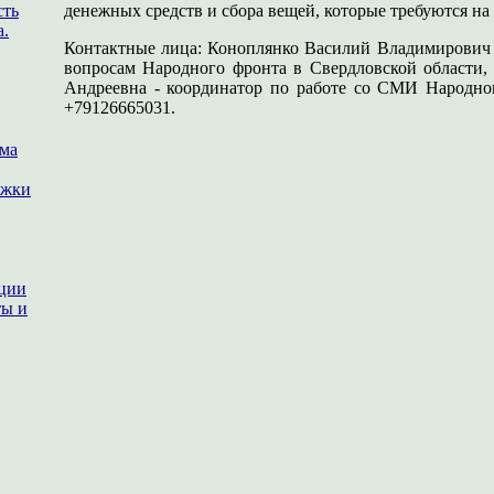
сть
денежных средств и сбора вещей, которые требуются на
а.
Контактные лица: Коноплянко Василий Владимирович 
вопросам Народного фронта в Свердловской области,
Андреевна - координатор по работе со СМИ Народног
+79126665031.
ема
ржки
ации
ты и