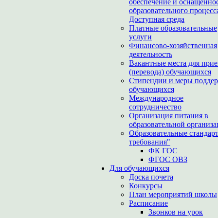
обеспечение и оснащенно
образовательного процесс
Доступная среда
Платные образовательные
услуги
Финансово-хозяйственная
деятельность
Вакантные места для при
(перевода) обучающихся
Стипендии и меры подде
обучающихся
Международное
сотрудничество
Организация питания в
образовательной организ
Образовательные стандар
требования"
ФК ГОС
ФГОС ОВЗ
Для обучающихся
Доска почета
Конкурсы
План мероприятий школы
Расписание
Звонков на урок