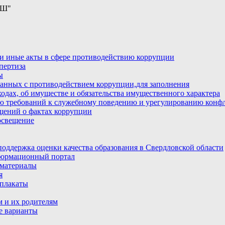
ОШ"
и иные акты в сфере противодействию коррупции
пертиза
ы
анных с противодействием коррупции,для заполнения
ходах, об имуществе и обязательства имущественного характера
ю требований к служебному поведению и урегулированию конфл
бщений о фактах коррупции
освещение
ддержка оценки качества образования в Свердловской области
ормационный портал
материалы
я
плакаты
 и их родителям
е варианты