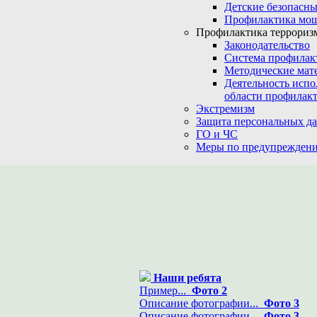
Детские безопасны
Профилактика мо
Профилактика терроризм
Законодательство
Система профилак
Методические мат
Деятельность испо
области профилакт
Экстремизм
Защита персональных д
ГО и ЧС
Меры по предупреждени
Наши ребята
Пример...
Фото 2
Описание фотографии...
Фото 3
Описание фотографии...
Фото 3