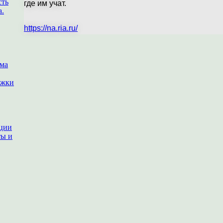
сть
где им учат.
а.
https://na.ria.ru/
ема
ржки
ации
ты и