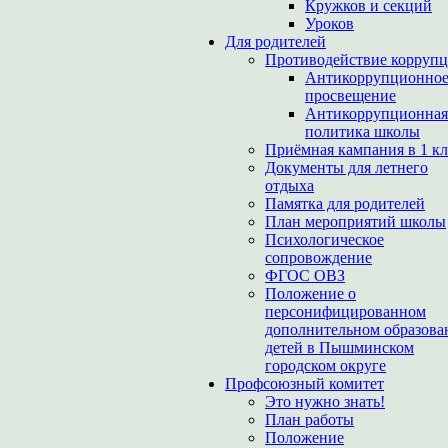
Кружков и секций
Уроков
Для родителей
Противодействие корруп
Антикоррупционно
просвещение
Антикоррупционная
политика школы
Приёмная кампания в 1 кл
Документы для летнего
отдыха
Памятка для родителей
План мероприятий школы
Психологическое
сопровождение
ФГОС ОВЗ
Положение о
персонифицированном
дополнительном образова
детей в Пышминском
городском округе
Профсоюзный комитет
Это нужно знать!
План работы
Положение