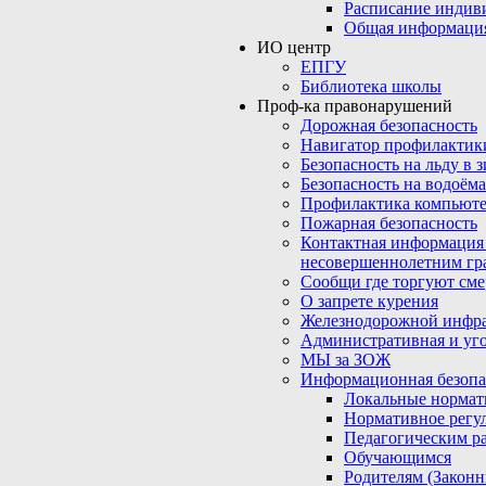
Расписание индив
Общая информаци
ИО центр
ЕПГУ
Библиотека школы
Проф-ка правонарушений
Дорожная безопасность
Навигатор профилактик
Безопасность на льду в 
Безопасность на водоёма
Профилактика компьюте
Пожарная безопасность
Контактная информация
несовершеннолетним гр
Сообщи где торгуют сме
О запрете курения
Железнодорожной инфр
Административная и уго
МЫ за ЗОЖ
Информационная безопа
Локальные нормат
Нормативное регу
Педагогическим р
Обучающимся
Родителям (Закон