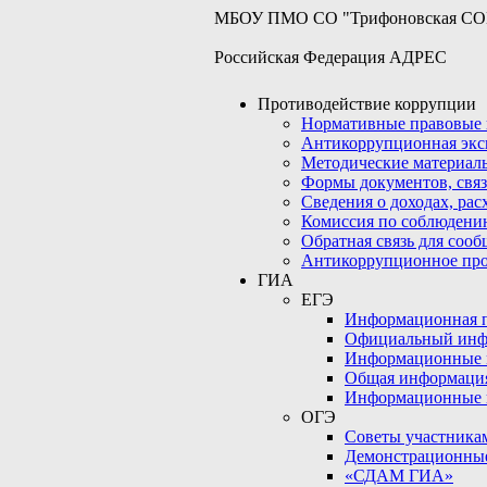
МБОУ ПМО СО "Трифоновская С
Российская Федерация АДРЕС
Противодействие коррупции
Нормативные правовые 
Антикоррупционная экс
Методические материал
Формы документов, связ
Сведения о доходах, рас
Комиссия по соблюдени
Обратная связь для соо
Антикоррупционное пр
ГИА
ЕГЭ
Информационная по
Официальный инф
Информационные 
Общая информаци
Информационные 
ОГЭ
Советы участникам
Демонстрационны
«СДАМ ГИА»