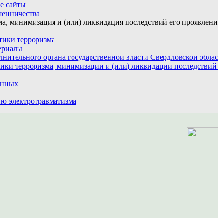
е сайты
шенничества
а, минимизация и (или) ликвидация последствий его проявлен
тики терроризма
ериалы
лнительного органа государственной власти Свердловской обла
ики терроризма, минимизации и (или) ликвидации последствий
анных
ю электротравматизма