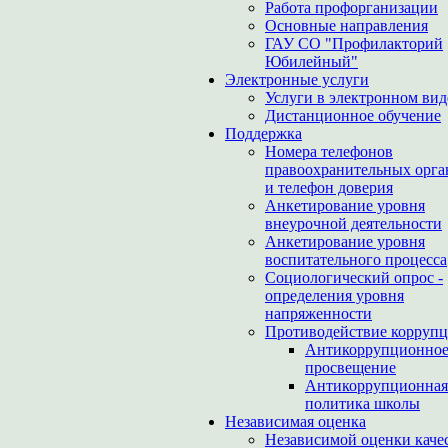
Работа профорганизации
Основные направления
ГАУ СО "Профилакторий
Юбилейный"
Электронные услуги
Услуги в электронном вид
Дистанционное обучение
Поддержка
Номера телефонов
правоохранительных орга
и телефон доверия
Анкетирование уровня
внеурочной деятельности
Анкетирование уровня
воспитательного процесса
Социологический опрос -
определения уровня
напряженности
Противодействие корруп
Антикоррупционно
просвещение
Антикоррупционная
политика школы
Независимая оценка
Независимой оценки каче