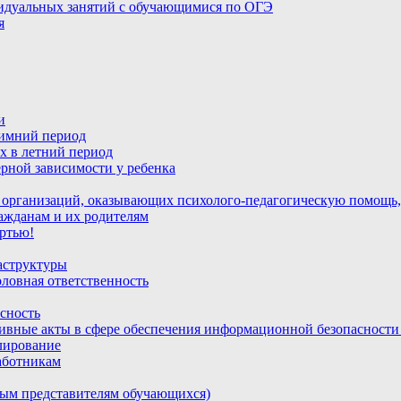
идуальных занятий с обучающимися по ОГЭ
я
и
зимний период
х в летний период
рной зависимости у ребенка
 организаций, оказывающих психолого-педагогическую помощь,
ажданам и их родителям
ртью!
аструктуры
ловная ответственность
сность
ивные акты в сфере обеспечения информационной безопасност
лирование
аботникам
ным представителям обучающихся)