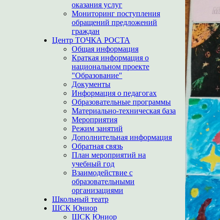
оказания услуг
Мониторинг поступления
обращений предложений
граждан
Центр ТОЧКА РОСТА
Общая информация
Краткая информация о
национальном проекте
"Образование"
Документы
Информация о педагогах
Образовательные программы
Материально-техническая база
Мероприятия
Режим занятий
Дополнительная информация
Обратная связь
План мероприятий на
учебный год
Взаимодействие с
образовательными
организациями
Школьный театр
ШСК Юниор
ШСК Юниор