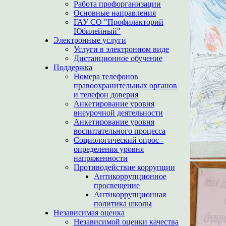
Работа профорганизации
Основные направления
ГАУ СО "Профилакторий
Юбилейный"
Электронные услуги
Услуги в электронном виде
Дистанционное обучение
Поддержка
Номера телефонов
правоохранительных органов
и телефон доверия
Анкетирование уровня
внеурочной деятельности
Анкетирование уровня
воспитательного процесса
Социологический опрос -
определения уровня
напряженности
Противодействие коррупции
Антикоррупционное
просвещение
Антикоррупционная
политика школы
Независимая оценка
Независимой оценки качества