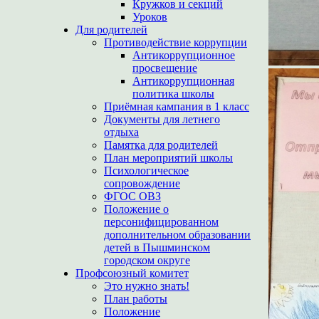
Кружков и секций
Уроков
Для родителей
Противодействие коррупции
Антикоррупционное
просвещение
Антикоррупционная
политика школы
Приёмная кампания в 1 класс
Документы для летнего
отдыха
Памятка для родителей
План мероприятий школы
Психологическое
сопровождение
ФГОС ОВЗ
Положение о
персонифицированном
дополнительном образовании
детей в Пышминском
городском округе
Профсоюзный комитет
Это нужно знать!
План работы
Положение