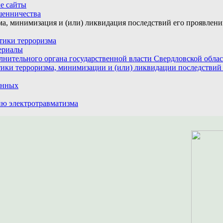
е сайты
шенничества
а, минимизация и (или) ликвидация последствий его проявлен
тики терроризма
ериалы
лнительного органа государственной власти Свердловской обла
ики терроризма, минимизации и (или) ликвидации последствий
анных
ю электротравматизма