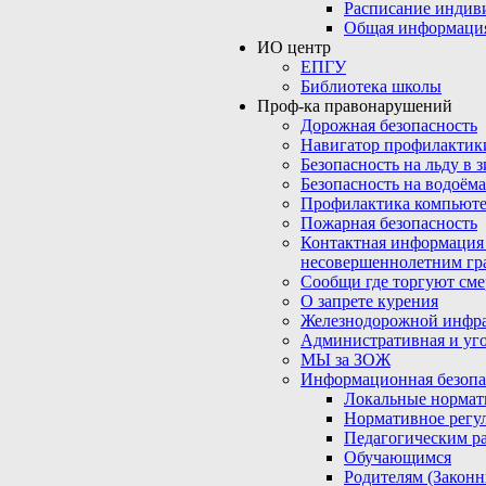
Расписание индив
Общая информаци
ИО центр
ЕПГУ
Библиотека школы
Проф-ка правонарушений
Дорожная безопасность
Навигатор профилактик
Безопасность на льду в 
Безопасность на водоёма
Профилактика компьюте
Пожарная безопасность
Контактная информация
несовершеннолетним гр
Сообщи где торгуют сме
О запрете курения
Железнодорожной инфр
Административная и уго
МЫ за ЗОЖ
Информационная безопа
Локальные нормат
Нормативное регу
Педагогическим р
Обучающимся
Родителям (Закон