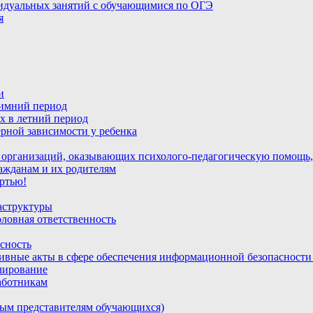
идуальных занятий с обучающимися по ОГЭ
я
и
зимний период
х в летний период
рной зависимости у ребенка
 организаций, оказывающих психолого-педагогическую помощь,
ажданам и их родителям
ртью!
аструктуры
ловная ответственность
сность
ивные акты в сфере обеспечения информационной безопасност
лирование
аботникам
ным представителям обучающихся)