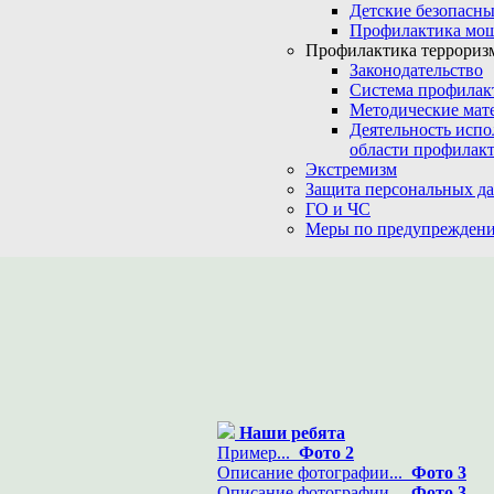
Детские безопасны
Профилактика мо
Профилактика терроризм
Законодательство
Система профилак
Методические мат
Деятельность испо
области профилакт
Экстремизм
Защита персональных д
ГО и ЧС
Меры по предупреждени
Наши ребята
Пример...
Фото 2
Описание фотографии...
Фото 3
Описание фотографии...
Фото 3