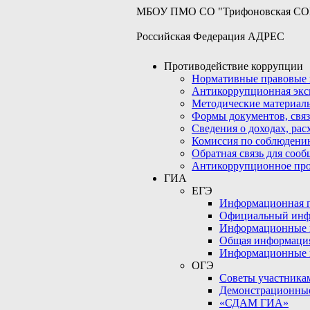
МБОУ ПМО СО "Трифоновская С
Российская Федерация АДРЕС
Противодействие коррупции
Нормативные правовые 
Антикоррупционная экс
Методические материал
Формы документов, связ
Сведения о доходах, рас
Комиссия по соблюдени
Обратная связь для соо
Антикоррупционное пр
ГИА
ЕГЭ
Информационная по
Официальный инф
Информационные 
Общая информаци
Информационные 
ОГЭ
Советы участникам
Демонстрационны
«СДАМ ГИА»