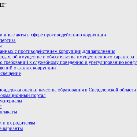
ОШ"
и иные акты в сфере противодействию коррупции
пертиза
ы
анных с противодействием коррупции,для заполнения
ходах, об имуществе и обязательства имущественного характера
ю требований к служебному поведению и урегулированию конфл
бщений о фактах коррупции
освещение
ддержка оценки качества образования в Свердловской области
ормационный портал
материалы
я
плакаты
 и их родителям
е варианты