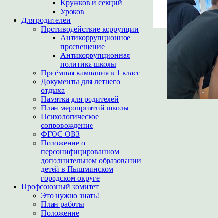
Кружков и секций
Уроков
Для родителей
Противодействие коррупции
Антикоррупционное
просвещение
Антикоррупционная
политика школы
Приёмная кампания в 1 класс
Документы для летнего
отдыха
Памятка для родителей
План мероприятий школы
Психологическое
сопровождение
ФГОС ОВЗ
Положение о
персонифицированном
дополнительном образовании
детей в Пышминском
городском округе
Профсоюзный комитет
Это нужно знать!
План работы
Положение