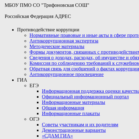
МБОУ ПМО СО "Трифоновская СОШ"
Российская Федерация АДРЕС
Противодействие коррупции
Нормативные правовые и иные акты в сфере про
Антикоррупционная экспертиза
Методические материалы
Формы документов, связанных с противодействие
Сведения о доходах, расходах, об имуществе и обя
Комиссия по соблюдению требований к служебном
Обратная связь для сообщений о фактах коррупци
Антикоррупционное просвещение
ГИА
ЕГЭ
Информационная поддержка оценки качества
Официальный информационный портал
Информационные материалы
Общая информация
Информационные плакаты
ОГЭ
Советы участникам и их родителям
Демонстрационные варианты
«СДАМ ГИА»