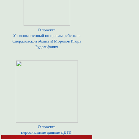
О проекте
Уполномоченный по правам ребенка в
Свердловской области! Мóроков Игорь
Рудольфович
О проекте
персональные данные ДЕТИ!