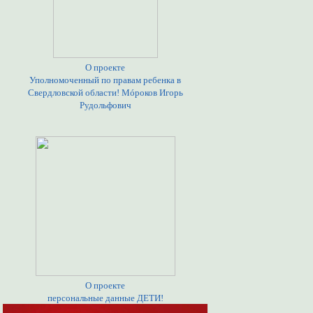
О проекте
Уполномоченный по правам ребенка в
Свердловской области! Мóроков Игорь
Рудольфович
О проекте
персональные данные ДЕТИ!