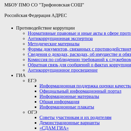
МБОУ ПМО СО "Трифоновская СОШ"
Российская Федерация АДРЕС
Противодействие коррупции
Нормативные правовые и иные акты в сфере про
Антикоррупционная экспертиза
Методические материалы
Формы документов, связанных с противодействие
Сведения о доходах, расходах, об имуществе и обя
Комиссия по соблюдению требований к служебном
Обратная связь для сообщений о фактах коррупци
Антикоррупционное просвещение
ГИА
ЕГЭ
Информационная поддержка оценки качества
Официальный информационный портал
Информационные материалы
Общая информация
Информационные плакаты
ОГЭ
Советы участникам и их родителям
Демонстрационные варианты
«СДАМ ГИА»