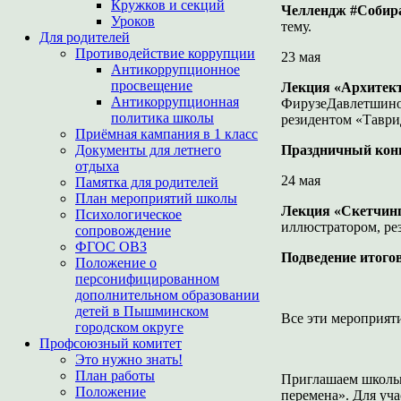
Кружков и секций
Челлендж #Собир
Уроков
тему.
Для родителей
Противодействие коррупции
23 мая
Антикоррупционное
просвещение
Лекция «Архитект
Антикоррупционная
ФирузеДавлетшиной
политика школы
резидентом «Тавр
Приёмная кампания в 1 класс
Документы для летнего
Праздничный кон
отдыха
24 мая
Памятка для родителей
План мероприятий школы
Лекция «Скетчинг
Психологическое
иллюстратором, ре
сопровождение
ФГОС ОВЗ
Подведение итогов
Положение о
персонифицированном
дополнительном образовании
детей в Пышминском
Все эти мероприяти
городском округе
Профсоюзный комитет
Это нужно знать!
План работы
Приглашаем школьн
Положение
перемена». Для уча