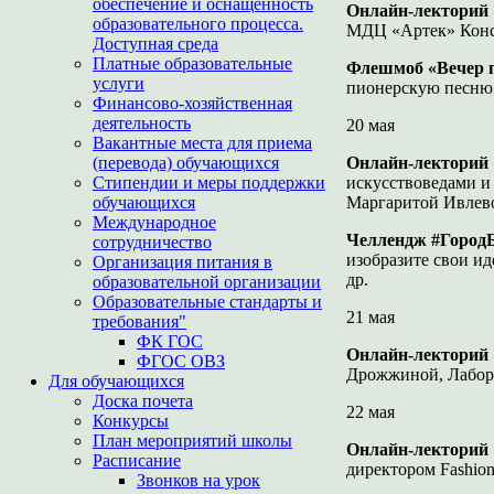
обеспечение и оснащенность
Онлайн-лекторий 
образовательного процесса.
МДЦ «Артек» Конс
Доступная среда
Платные образовательные
Флешмоб «Вечер п
услуги
пионерскую песню
Финансово-хозяйственная
деятельность
20 мая
Вакантные места для приема
(перевода) обучающихся
Онлайн-лекторий 
Стипендии и меры поддержки
искусствоведами и 
обучающихся
Маргаритой Ивлев
Международное
Челлендж #Город
сотрудничество
изобразите свои ид
Организация питания в
др.
образовательной организации
Образовательные стандарты и
21 мая
требования"
ФК ГОС
Онлайн-лекторий
ФГОС ОВЗ
Дрожжиной, Лабора
Для обучающихся
Доска почета
22 мая
Конкурсы
План мероприятий школы
Онлайн-лекторий 
Расписание
директором Fashio
Звонков на урок