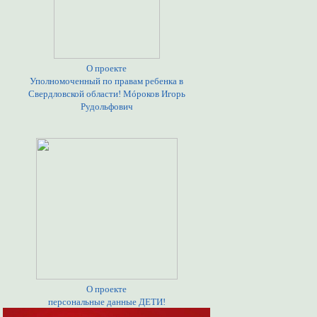
О проекте
Уполномоченный по правам ребенка в
Свердловской области! Мóроков Игорь
Рудольфович
О проекте
персональные данные ДЕТИ!