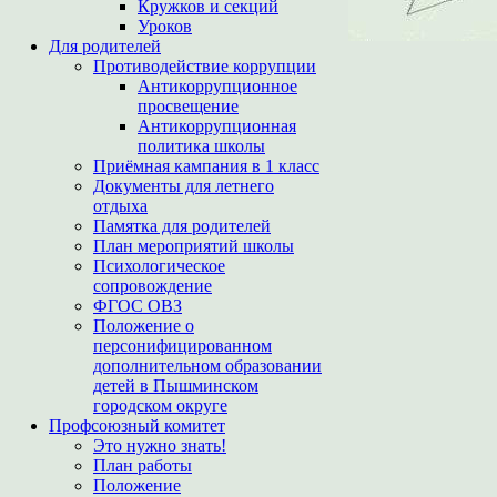
Кружков и секций
Уроков
Для родителей
Противодействие коррупции
Антикоррупционное
просвещение
Антикоррупционная
политика школы
Приёмная кампания в 1 класс
Документы для летнего
отдыха
Памятка для родителей
План мероприятий школы
Психологическое
сопровождение
ФГОС ОВЗ
Положение о
персонифицированном
дополнительном образовании
детей в Пышминском
городском округе
Профсоюзный комитет
Это нужно знать!
План работы
Положение