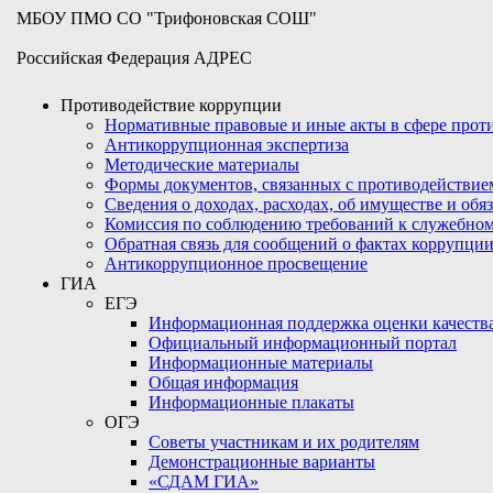
МБОУ ПМО СО "Трифоновская СОШ"
Российская Федерация АДРЕС
Противодействие коррупции
Нормативные правовые и иные акты в сфере про
Антикоррупционная экспертиза
Методические материалы
Формы документов, связанных с противодействие
Сведения о доходах, расходах, об имуществе и обя
Комиссия по соблюдению требований к служебном
Обратная связь для сообщений о фактах коррупци
Антикоррупционное просвещение
ГИА
ЕГЭ
Информационная поддержка оценки качества
Официальный информационный портал
Информационные материалы
Общая информация
Информационные плакаты
ОГЭ
Советы участникам и их родителям
Демонстрационные варианты
«СДАМ ГИА»