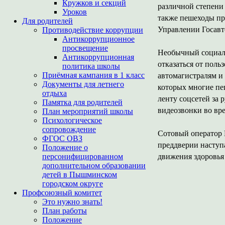
Кружков и секций
различной степени 
Уроков
также пешеходы при
Для родителей
Управлении Госавт
Противодействие коррупции
Антикоррупционное
просвещение
Необычный социаль
Антикоррупционная
отказаться от пол
политика школы
Приёмная кампания в 1 класс
автомагистралям и 
Документы для летнего
которых многие пеш
отдыха
ленту соцсетей за 
Памятка для родителей
видеозвонки во вре
План мероприятий школы
Психологическое
сопровождение
Сотовый оператор 
ФГОС ОВЗ
преддверии наступ
Положение о
персонифицированном
движения здоровья
дополнительном образовании
детей в Пышминском
городском округе
Профсоюзный комитет
Это нужно знать!
План работы
Положение