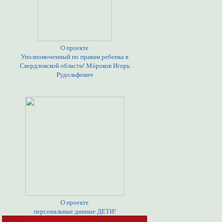
О проекте
Уполномоченный по правам ребенка в
Свердловской области! Мóроков Игорь
Рудольфович
О проекте
персональные данные ДЕТИ!