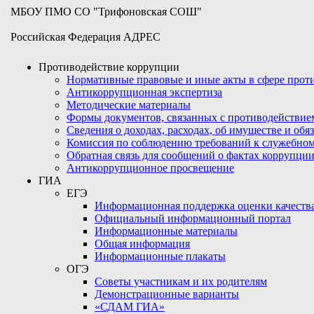
МБОУ ПМО СО "Трифоновская СОШ"
Российская Федерация АДРЕС
Противодействие коррупции
Нормативные правовые и иные акты в сфере про
Антикоррупционная экспертиза
Методические материалы
Формы документов, связанных с противодействие
Сведения о доходах, расходах, об имуществе и обя
Комиссия по соблюдению требований к служебном
Обратная связь для сообщений о фактах коррупци
Антикоррупционное просвещение
ГИА
ЕГЭ
Информационная поддержка оценки качества
Официальный информационный портал
Информационные материалы
Общая информация
Информационные плакаты
ОГЭ
Советы участникам и их родителям
Демонстрационные варианты
«СДАМ ГИА»