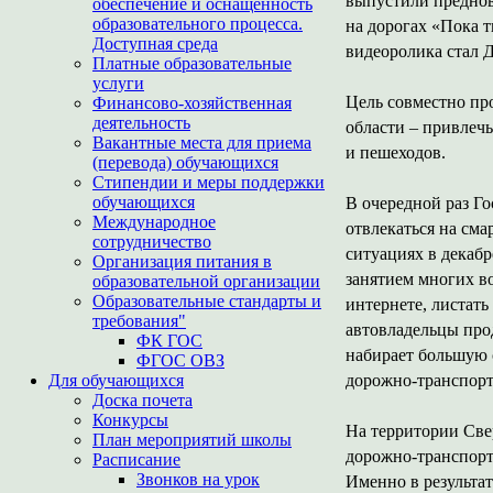
выпустили преднов
обеспечение и оснащенность
образовательного процесса.
на дорогах «Пока т
Доступная среда
видеоролика стал 
Платные образовательные
услуги
Цель совместно пр
Финансово-хозяйственная
деятельность
области – привлеч
Вакантные места для приема
и пешеходов.
(перевода) обучающихся
Стипендии и меры поддержки
обучающихся
В очередной раз Г
Международное
отвлекаться на сма
сотрудничество
ситуациях в декаб
Организация питания в
занятием многих во
образовательной организации
Образовательные стандарты и
интернете, листать
требования"
автовладельцы про
ФК ГОС
набирает большую 
ФГОС ОВЗ
Для обучающихся
дорожно-транспорт
Доска почета
Конкурсы
На территории Свер
План мероприятий школы
дорожно-транспорт
Расписание
Звонков на урок
Именно в результат