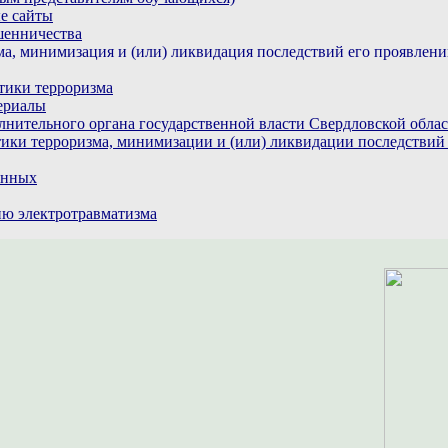
е сайты
шенничества
а, минимизация и (или) ликвидация последствий его проявлен
тики терроризма
ериалы
лнительного органа государственной власти Свердловской обла
ики терроризма, минимизации и (или) ликвидации последствий
анных
ю электротравматизма