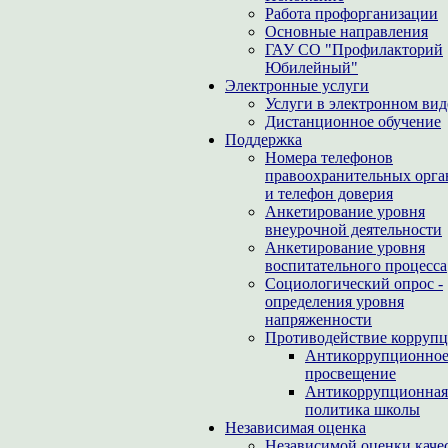
Работа профорганизации
Основные направления
ГАУ СО "Профилакторий
Юбилейный"
Электронные услуги
Услуги в электронном вид
Дистанционное обучение
Поддержка
Номера телефонов
правоохранительных орга
и телефон доверия
Анкетирование уровня
внеурочной деятельности
Анкетирование уровня
воспитательного процесса
Социологический опрос -
определения уровня
напряженности
Противодействие корруп
Антикоррупционно
просвещение
Антикоррупционная
политика школы
Независимая оценка
Независимой оценки каче