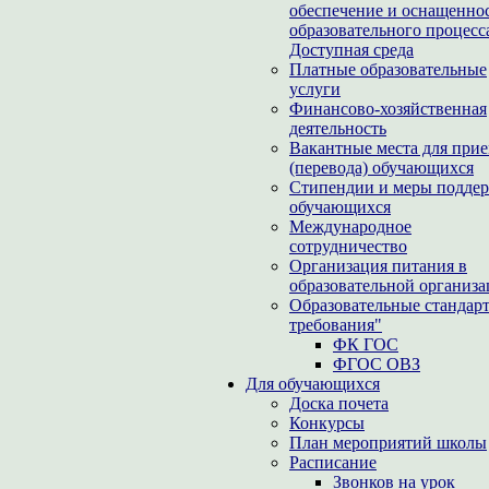
обеспечение и оснащенно
образовательного процесс
Доступная среда
Платные образовательные
услуги
Финансово-хозяйственная
деятельность
Вакантные места для при
(перевода) обучающихся
Стипендии и меры подде
обучающихся
Международное
сотрудничество
Организация питания в
образовательной организ
Образовательные стандар
требования"
ФК ГОС
ФГОС ОВЗ
Для обучающихся
Доска почета
Конкурсы
План мероприятий школы
Расписание
Звонков на урок