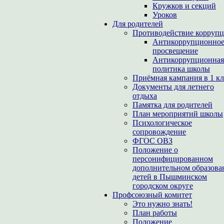
Кружков и секций
Уроков
Для родителей
Противодействие корруп
Антикоррупционно
просвещение
Антикоррупционная
политика школы
Приёмная кампания в 1 кл
Документы для летнего
отдыха
Памятка для родителей
План мероприятий школы
Психологическое
сопровождение
ФГОС ОВЗ
Положение о
персонифицированном
дополнительном образова
детей в Пышминском
городском округе
Профсоюзный комитет
Это нужно знать!
План работы
Положение