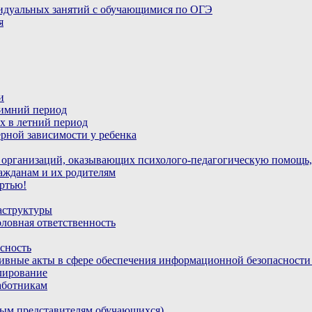
идуальных занятий с обучающимися по ОГЭ
я
и
зимний период
х в летний период
рной зависимости у ребенка
 организаций, оказывающих психолого-педагогическую помощь,
ажданам и их родителям
ртью!
аструктуры
ловная ответственность
сность
ивные акты в сфере обеспечения информационной безопасност
лирование
аботникам
ным представителям обучающихся)