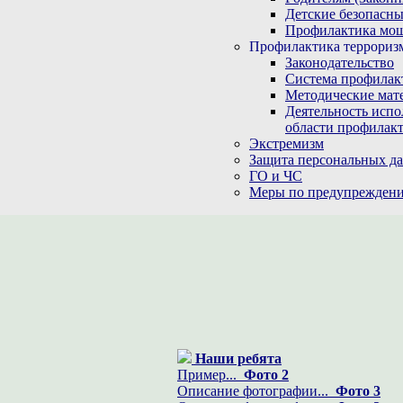
Детские безопасны
Профилактика мо
Профилактика терроризм
Законодательство
Система профилак
Методические мат
Деятельность испо
области профилакт
Экстремизм
Защита персональных д
ГО и ЧС
Меры по предупреждени
Наши ребята
Пример...
Фото 2
Описание фотографии...
Фото 3