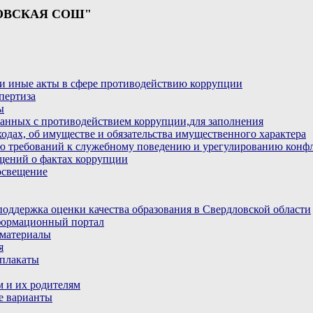
ОВСКАЯ СОШ"
и иные акты в сфере противодействию коррупции
пертиза
ы
анных с противодействием коррупции,для заполнения
ходах, об имуществе и обязательства имущественного характера
ю требований к служебному поведению и урегулированию конфл
бщений о фактах коррупции
освещение
ддержка оценки качества образования в Свердловской области
ормационный портал
материалы
я
плакаты
 и их родителям
е варианты