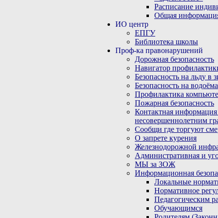
Расписание индив
Общая информаци
ИО центр
ЕПГУ
Библиотека школы
Проф-ка правонарушений
Дорожная безопасность
Навигатор профилактик
Безопасность на льду в 
Безопасность на водоёма
Профилактика компьюте
Пожарная безопасность
Контактная информация
несовершеннолетним гр
Сообщи где торгуют сме
О запрете курения
Железнодорожной инфр
Административная и уго
МЫ за ЗОЖ
Информационная безопа
Локальные нормат
Нормативное регу
Педагогическим р
Обучающимся
Родителям (Закон