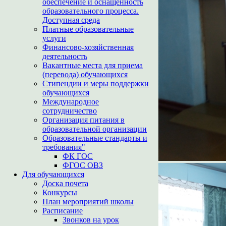
обеспечение и оснащенность
образовательного процесса.
Доступная среда
Платные образовательные
услуги
Финансово-хозяйственная
деятельность
Вакантные места для приема
(перевода) обучающихся
Стипендии и меры поддержки
обучающихся
Международное
сотрудничество
Организация питания в
образовательной организации
Образовательные стандарты и
требования"
ФК ГОС
ФГОС ОВЗ
Для обучающихся
Доска почета
Конкурсы
План мероприятий школы
Расписание
Звонков на урок