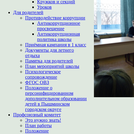
Кружков и секций
Уроков
Для родителей
Противодействие коррупции
Антикоррупционное
просвещение
Антикоррупционная
политика школы
Приёмная кампания в 1 класс
Документы для летнего
отдыха
Памятка для родителей
План мероприятий школы
Психологическое
сопровождение
ФГОС ОВЗ
Положение о
персонифицированном
дополнительном образовании
детей в Пышминском
городском округе
Профсоюзный комитет
Это нужно знать!
План работы
Положение