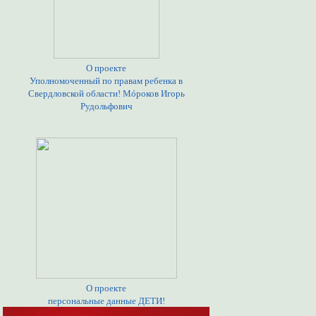
О проекте
Уполномоченный по правам ребенка в
Свердловской области! Мóроков Игорь
Рудольфович
О проекте
персональные данные ДЕТИ!