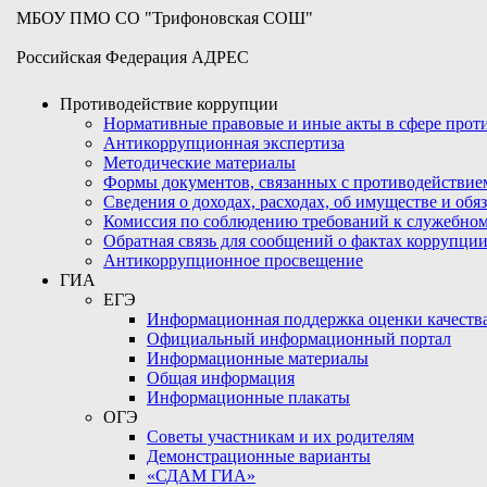
МБОУ ПМО СО "Трифоновская СОШ"
Российская Федерация АДРЕС
Противодействие коррупции
Нормативные правовые и иные акты в сфере про
Антикоррупционная экспертиза
Методические материалы
Формы документов, связанных с противодействие
Сведения о доходах, расходах, об имуществе и обя
Комиссия по соблюдению требований к служебном
Обратная связь для сообщений о фактах коррупци
Антикоррупционное просвещение
ГИА
ЕГЭ
Информационная поддержка оценки качества
Официальный информационный портал
Информационные материалы
Общая информация
Информационные плакаты
ОГЭ
Советы участникам и их родителям
Демонстрационные варианты
«СДАМ ГИА»