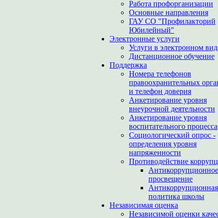
Работа профорганизации
Основные направления
ГАУ СО "Профилакторий
Юбилейный"
Электронные услуги
Услуги в электронном вид
Дистанционное обучение
Поддержка
Номера телефонов
правоохранительных орга
и телефон доверия
Анкетирование уровня
внеурочной деятельности
Анкетирование уровня
воспитательного процесса
Социологический опрос -
определения уровня
напряженности
Противодействие корруп
Антикоррупционно
просвещение
Антикоррупционная
политика школы
Независимая оценка
Независимой оценки каче