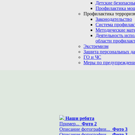
Детские безопасны
Профилактика мо
Профилактика терроризм
Законодательство
Система профилак
Методические мат
Деятельность испо
области профилакт
Экстремизм
Защита персональных д
ГО и ЧС
Меры по предупреждени
Наши ребята
Пример...
Фото 2
Описание фотографии...
Фото 3
Описание фотографии...
Фото 3