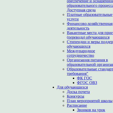
обеспечение и оснащенно
образовательного процесс
Доступная среда
Платные образовательные
услуги
Финансово-хозяйственная
деятельность
Вакантные места для при
(перевода) обучающихся
Стипендии и меры подде
обучающихся
Международное
сотрудничество
Организация питания в
образовательной организ
Образовательные стандар
требования"
ФК ГОС
ФГОС ОВЗ
Для обучающихся
Доска почета
Конкурсы
План мероприятий школы
Расписание
Звонков на урок