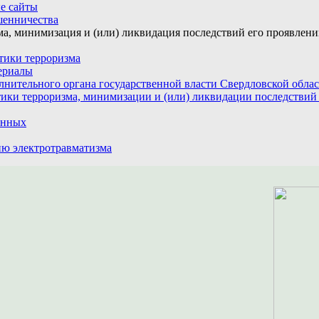
е сайты
шенничества
а, минимизация и (или) ликвидация последствий его проявлен
тики терроризма
ериалы
лнительного органа государственной власти Свердловской обла
ики терроризма, минимизации и (или) ликвидации последствий
анных
ю электротравматизма