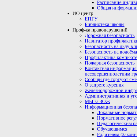
Расписание индив
Общая информаци
ИО центр
ЕПГУ
Библиотека школы
Проф-ка правонарушений
Дорожная безопасность
Навигатор профилактик
Безопасность на льду в 
Безопасность на водоёма
Профилактика компьюте
Пожарная безопасность
Контактная информация
несовершеннолетним гр
Сообщи где торгуют сме
О запрете курения
Железнодорожной инфр
Административная и уго
МЫ за ЗОЖ
Информационная безопа
Локальные нормат
Нормативное регу
Педагогическим р
Обучающимся
Родителям (Закон