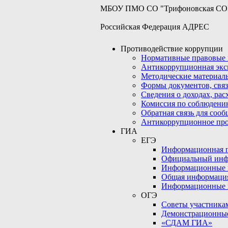
МБОУ ПМО СО "Трифоновская С
Российская Федерация АДРЕС
Противодействие коррупции
Нормативные правовые 
Антикоррупционная экс
Методические материал
Формы документов, связ
Сведения о доходах, рас
Комиссия по соблюдени
Обратная связь для соо
Антикоррупционное пр
ГИА
ЕГЭ
Информационная по
Официальный инф
Информационные 
Общая информаци
Информационные 
ОГЭ
Советы участникам
Демонстрационны
«СДАМ ГИА»