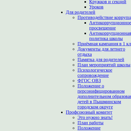
Кружков и секций
Уроков
Для родителей
Противодействие корруп
Антикоррупционно
просвещение
Антикоррупционная
политика школы
Приёмная кампания в 1 кл
Документы для летнего
отдыха
Памятка для родителей
План мероприятий школы
Психологическое
сопровождение
ФГОС ОВЗ
Положение о
персонифицированном
дополнительном образова
детей в Пышминском
городском округе
Профсоюзный комитет
Это нужно знать!
План работы
Положение