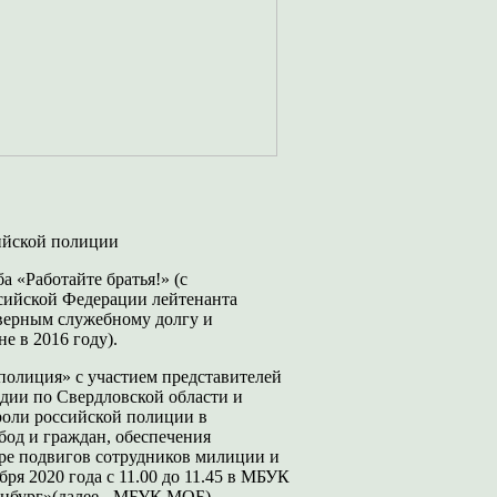
ийской полиции
 «Работайте братья!» (с
ссийской Федерации лейтенанта
верным служебному долгу и
е в 2016 году).
полиция» с участием представителей
дии по Свердловской области и
роли российской полиции в
обод и граждан, обеспечения
ере подвигов сотрудников милиции и
ря 2020 года с 11.00 до 11.45 в МБУК
нбург»(далее - МБУК МОБ).