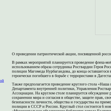
О проведении патриотической акции, посвященной росс
В рамках мероприятий планируется проведение флеш-моба
использованием образа сотрудника Росгвардии Героя Ро
полиции Магомеда Нурбагандова, до конца оставшегося 
героически погибшего в борьбе с террористами в Дагестан
ной
Также предполагается проведение круглого стола «Наша 
Департамента внутренней политики, Управления Росгвар
Ассоциации. На круглом столе планируется обсуждение 
сохранении мира и согласия в обществе, защите прав, св
безопасности личности, общества и государства на прим
полиции в СССР и России. Круглый стол состоится 6 нояб
«Муниципальное объединение библиотек города Екатери