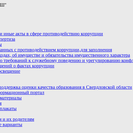
ОШ"
и иные акты в сфере противодействию коррупции
пертиза
ы
анных с противодействием коррупции,для заполнения
ходах, об имуществе и обязательства имущественного характера
ю требований к служебному поведению и урегулированию конфл
бщений о фактах коррупции
освещение
ддержка оценки качества образования в Свердловской области
ормационный портал
материалы
я
плакаты
 и их родителям
е варианты