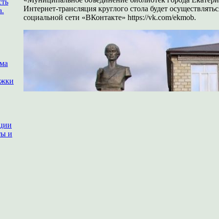
сть
Интернет-трансляция круглого стола будет осуществлят
а.
социальной сети «ВКонтакте» https://vk.com/ekmob.
ема
ржки
ации
ты и