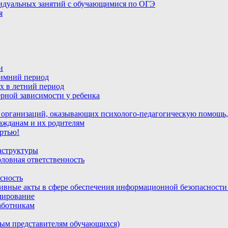
идуальных занятий с обучающимися по ОГЭ
я
и
зимний период
х в летний период
рной зависимости у ребенка
 организаций, оказывающих психолого-педагогическую помощь,
ажданам и их родителям
ртью!
аструктуры
ловная ответственность
сность
ивные акты в сфере обеспечения информационной безопасност
лирование
аботникам
ным представителям обучающихся)