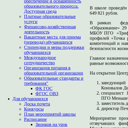
обеспечение и оснащенность
образовательного процесса.
В школе проведён 
Доступная среда
649 821 рубля.
Платные образовательные
услуги
В рамках федер
Финансово-хозяйственная
«Образование» 29
деятельность
МБОУ ПГО «Трифон
Вакантные места для приема
профилей «Точка р
(перевода) обучающихся
компетенций и нав
Стипендии и меры поддержки
безопасности жизн
обучающихся
Международное
Главное назначени
сотрудничество
равные возможност
Организация питания в
образовательной организации
На открытии Центр
Образовательные стандарты и
заведующий
требования"
Коновалов Де
ФК ГОС
специалист 
ФГОС ОВЗ
ПГО Меньшен
Для обучающихся
заместитель 
Доска почета
директор Пе
Конкурсы
План мероприятий школы
Мероприятие про
Расписание
отзвучавших фан
Звонков на урок