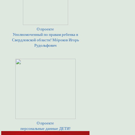
О проекте
Уполномоченный по правам ребенка в
Свердловской области! Мóроков Игорь
Рудольфович
О проекте
персональные данные ДЕТИ!