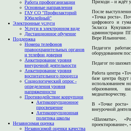
Приходи – и ждёт 
Работа профорганизации
Основные направления
После выступления
ГАУ СО "Профилакторий
«Точка роста». По
Юбилейный"
цифрового и гума
Электронные услуги
5класса Кукушки
Услуги в электронном виде
администрации ПГ
Дистанционное обучение
Вере Ильиничне.
Поддержка
Номера телефонов
Педагоги работ
правоохранительных органов
оборудованием пос
и телефон доверия
Анкетирование уровня
Педагог по шахмат
внеурочной деятельности
Анкетирование уровня
Работа центра «То
воспитательного процесса
базе центра буду
Социологический опрос -
использованием но
определения уровня
образования, ш
напряженности
медиатворчеству.
Противодействие коррупции
Антикоррупционное
В «Точке роста»
просвещение
внеурочной деятел
Антикоррупционная
политика школы
«Шахматы», «Роб
Независимая оценка
проектирование», 
Независимой оценки качества