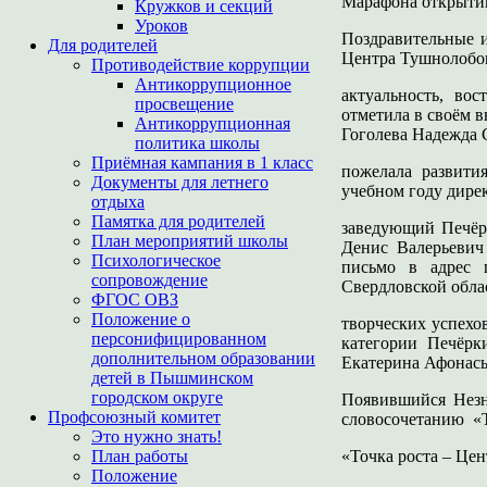
Марафона открытий
Кружков и секций
Уроков
Поздравительные и
Для родителей
Центра Тушнолобо
Противодействие коррупции
Антикоррупционное
актуальность, в
просвещение
отметила в своём 
Антикоррупционная
Гоголева Надежда 
политика школы
Приёмная кампания в 1 класс
пожелала развити
Документы для летнего
учебном году дир
отдыха
Памятка для родителей
заведующий Печё
План мероприятий школы
Денис Валерьевич
Психологическое
письмо в адрес 
сопровождение
Свердловской обла
ФГОС ОВЗ
Положение о
творческих успехо
персонифицированном
категории Печёрк
дополнительном образовании
Екатерина Афонась
детей в Пышминском
городском округе
Появившийся Незн
Профсоюзный комитет
словосочетанию «Т
Это нужно знать!
План работы
«Точка роста – Цен
Положение