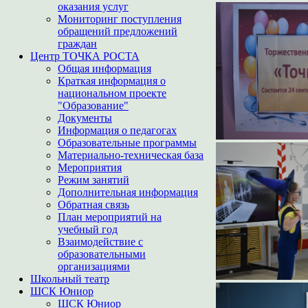
оказания услуг
Мониторинг поступления
обращений предложений
граждан
Центр ТОЧКА РОСТА
Общая информация
Краткая информация о
национальном проекте
"Образование"
Документы
Информация о педагогах
Образовательные программы
Материально-техническая база
Мероприятия
Режим занятий
Дополнительная информация
Обратная связь
План мероприятий на
учебный год
Взаимодействие с
образовательными
организациями
Школьный театр
ШСК Юниор
ШСК Юниор