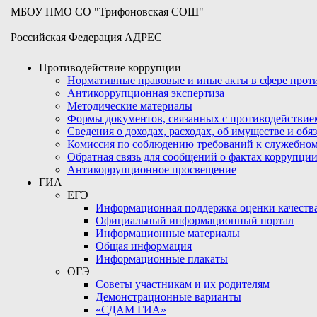
МБОУ ПМО СО "Трифоновская СОШ"
Российская Федерация АДРЕС
Противодействие коррупции
Нормативные правовые и иные акты в сфере про
Антикоррупционная экспертиза
Методические материалы
Формы документов, связанных с противодействие
Сведения о доходах, расходах, об имуществе и обя
Комиссия по соблюдению требований к служебном
Обратная связь для сообщений о фактах коррупци
Антикоррупционное просвещение
ГИА
ЕГЭ
Информационная поддержка оценки качества
Официальный информационный портал
Информационные материалы
Общая информация
Информационные плакаты
ОГЭ
Советы участникам и их родителям
Демонстрационные варианты
«СДАМ ГИА»