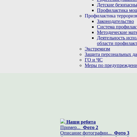
Детские безопасны
Профилактика мо
Профилактика терроризм
Законодательство
Система профилак
Методические мат
Деятельность испо
области профилакт
Экстремизм
Защита персональных д
ГО и ЧС
Меры по предупреждени
Наши ребята
Пример...
Фото 2
Описание фотографии...
Фото 3