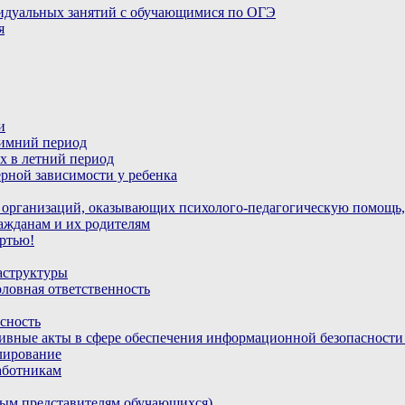
идуальных занятий с обучающимися по ОГЭ
я
и
зимний период
х в летний период
рной зависимости у ребенка
 организаций, оказывающих психолого-педагогическую помощь,
ажданам и их родителям
ртью!
аструктуры
ловная ответственность
сность
ивные акты в сфере обеспечения информационной безопасност
лирование
аботникам
ным представителям обучающихся)