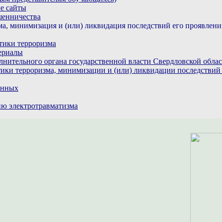
е сайты
шенничества
а, минимизация и (или) ликвидация последствий его проявлен
тики терроризма
ериалы
лнительного органа государственной власти Свердловской обла
ики терроризма, минимизации и (или) ликвидации последствий
анных
ю электротравматизма