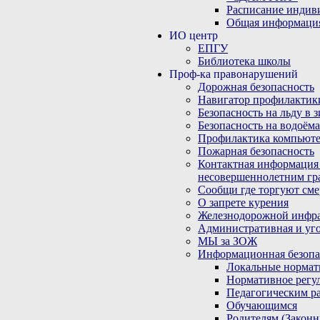
Расписание индив
Общая информаци
ИО центр
ЕПГУ
Библиотека школы
Проф-ка правонарушений
Дорожная безопасность
Навигатор профилактик
Безопасность на льду в 
Безопасность на водоёма
Профилактика компьюте
Пожарная безопасность
Контактная информация
несовершеннолетним гр
Сообщи где торгуют сме
О запрете курения
Железнодорожной инфр
Административная и уго
МЫ за ЗОЖ
Информационная безопа
Локальные нормат
Нормативное регу
Педагогическим р
Обучающимся
Родителям (Закон