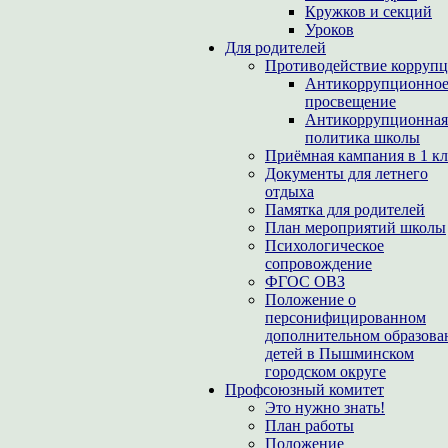
Кружков и секций
Уроков
Для родителей
Противодействие корруп
Антикоррупционно
просвещение
Антикоррупционная
политика школы
Приёмная кампания в 1 кл
Документы для летнего
отдыха
Памятка для родителей
План мероприятий школы
Психологическое
сопровождение
ФГОС ОВЗ
Положение о
персонифицированном
дополнительном образова
детей в Пышминском
городском округе
Профсоюзный комитет
Это нужно знать!
План работы
Положение