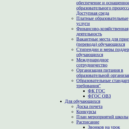
обеспечение и оснащенно
образовательного процесс
Доступная среда
Платные образовательные
услуги
Финансово-хозяйственная
деятельность
Вакантные места для при
(перевода) обучающихся
Стипендии и меры подде
обучающихся
Международное
сотрудничество
Организация питания в
образовательной организ
Образовательные стандар
требования"
ФК ГОС
ФГОС ОВЗ
Для обучающихся
Доска почета
Конкурсы
План мероприятий школы
Расписание
Звонков на урок