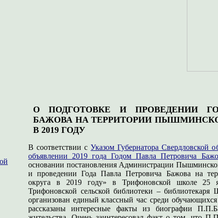
О ПОДГОТОВКЕ И ПРОВЕДЕНИИ ГО
БАЖОВА НА ТЕРРИТОРИИ ПЫШМИНСКО
В 2019 ГОДУ
В соответствии с
Указом Губернатора Свердловской об
объявлении 2019 года Годом Павла Петровича Бажо
ной
основании постановления Администрации Пышминского
и проведении Года Павла Петровича Бажова на те
округа в 2019 году» в Трифоновской школе 25 
Трифоновской сельской библиотеки – библиотекаря
организован единый классный час среди обучающихся 2,
рассказаны интересные факты из биографии П.П.Ба
жительства. Очень заинтересовал факт о том, что П.