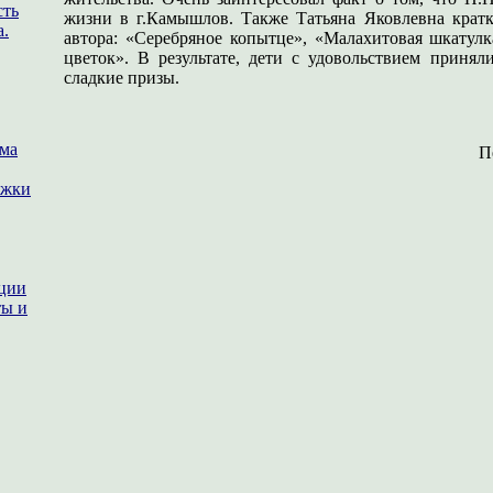
сть
жизни в г.Камышлов. Также Татьяна Яковлевна кратк
а.
автора: «Серебряное копытце», «Малахитовая шкатул
цветок». В результате, дети с удовольствием приня
сладкие призы.
ема
П
ржки
ации
ты и