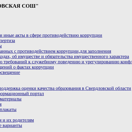
ОВСКАЯ СОШ"
и иные акты в сфере противодействию коррупции
пертиза
ы
анных с противодействием коррупции,для заполнения
ходах, об имуществе и обязательства имущественного характера
ю требований к служебному поведению и урегулированию конфл
бщений о фактах коррупции
освещение
ддержка оценки качества образования в Свердловской области
ормационный портал
материалы
я
плакаты
 и их родителям
е варианты