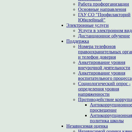
Работа профорганизации
Основные направления
ГАУ СО "Профилакторий
Юбилейный"
Электронные услуги
Услуги в электронном вид
Дистанционное обучение
Поддержка
Номера телефонов
правоохранительных орга
и телефон доверия
Анкетирование уровня
внеурочной деятельности
Анкетирование уровня
воспитательного процесса
Социологический опрос -
определения уровня
напряженности
Противодействие корруп
Антикоррупционно
просвещение
Антикоррупционная
политика школы
Независимая оценка
Независимой оценки каче