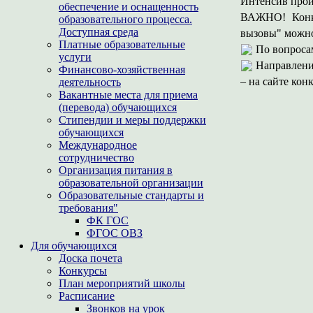
Интенсив пройд
обеспечение и оснащенность
ВАЖНО! Конку
образовательного процесса.
Доступная среда
вызовы" можно 
Платные образовательные
По вопроса
услуги
Направления
Финансово-хозяйственная
– на сайте кон
деятельность
Вакантные места для приема
(перевода) обучающихся
Стипендии и меры поддержки
обучающихся
Международное
сотрудничество
Организация питания в
образовательной организации
Образовательные стандарты и
требования"
ФК ГОС
ФГОС ОВЗ
Для обучающихся
Доска почета
Конкурсы
План мероприятий школы
Расписание
Звонков на урок