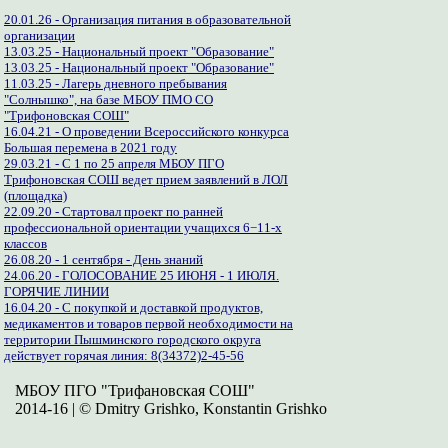
20.01.26 - Организация питания в образовательной
организации
13.03.25 - Национальный проект "Образование"
13.03.25 - Национальный проект "Образование"
11.03.25 - Лагерь дневного пребывания
"Солнышко", на базе МБОУ ПМО СО
"Трифоновская СОШ"
16.04.21 - О проведении Всероссийского конкурса
Большая перемена в 2021 году
29.03.21 - С 1 по 25 апреля МБОУ ПГО
Трифоновская СОШ ведет прием заявлений в ЛОЛ
(площадка)
22.09.20 - Стартовал проект по ранней
профессиональной ориентации учащихся 6−11-х
классов
26.08.20 - 1 сентября - День знаний
24.06.20 - ГОЛОСОВАНИЕ 25 ИЮНЯ - 1 ИЮЛЯ.
ГОРЯЧИЕ ЛИНИИ
16.04.20 - С покупкой и доставкой продуктов,
медикаментов и товаров первой необходимости на
территории Пышминского городского округа
действует горячая линия: 8(34372)2-45-56
МБОУ ПГО "Трифановская СОШ"
2014-16 | © Dmitry Grishko, Konstantin Grishko