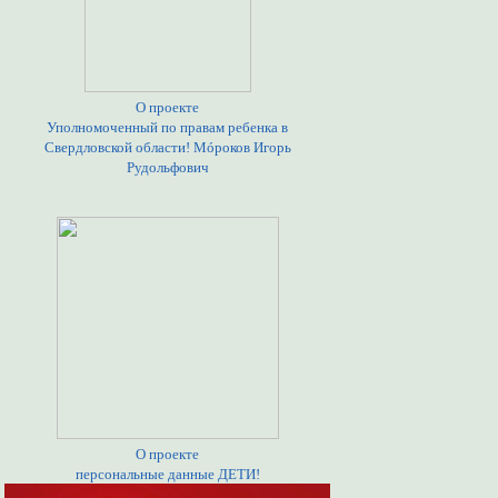
О проекте
Уполномоченный по правам ребенка в
Свердловской области! Мóроков Игорь
Рудольфович
О проекте
персональные данные ДЕТИ!