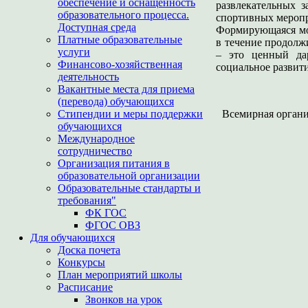
обеспечение и оснащенность
развлекательных з
образовательного процесса.
спортивных меропр
Доступная среда
Формирующаяся мо
Платные образовательные
в течение продолжи
услуги
– это ценный дар
Финансово-хозяйственная
социальное развит
деятельность
Вакантные места для приема
(перевода) обучающихся
Всемирная органи
Стипендии и меры поддержки
обучающихся
Международное
сотрудничество
Организация питания в
образовательной организации
Образовательные стандарты и
требования"
ФК ГОС
ФГОС ОВЗ
Для обучающихся
Доска почета
Конкурсы
План мероприятий школы
Расписание
Звонков на урок