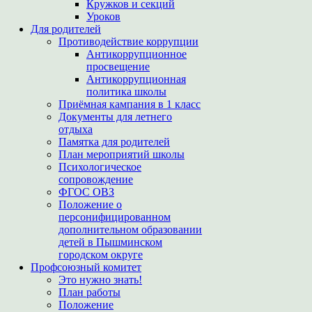
Кружков и секций
Уроков
Для родителей
Противодействие коррупции
Антикоррупционное
просвещение
Антикоррупционная
политика школы
Приёмная кампания в 1 класс
Документы для летнего
отдыха
Памятка для родителей
План мероприятий школы
Психологическое
сопровождение
ФГОС ОВЗ
Положение о
персонифицированном
дополнительном образовании
детей в Пышминском
городском округе
Профсоюзный комитет
Это нужно знать!
План работы
Положение