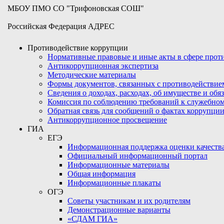
МБОУ ПМО СО "Трифоновская СОШ"
Российская Федерация АДРЕС
Противодействие коррупции
Нормативные правовые и иные акты в сфере про
Антикоррупционная экспертиза
Методические материалы
Формы документов, связанных с противодействие
Сведения о доходах, расходах, об имуществе и обя
Комиссия по соблюдению требований к служебном
Обратная связь для сообщений о фактах коррупци
Антикоррупционное просвещение
ГИА
ЕГЭ
Информационная поддержка оценки качества
Официальный информационный портал
Информационные материалы
Общая информация
Информационные плакаты
ОГЭ
Советы участникам и их родителям
Демонстрационные варианты
«СДАМ ГИА»