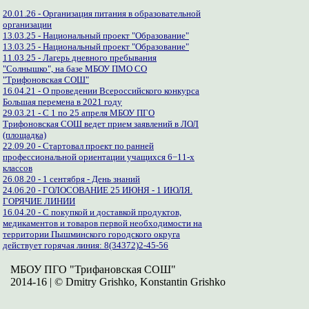
20.01.26 - Организация питания в образовательной
организации
13.03.25 - Национальный проект "Образование"
13.03.25 - Национальный проект "Образование"
11.03.25 - Лагерь дневного пребывания
"Солнышко", на базе МБОУ ПМО СО
"Трифоновская СОШ"
16.04.21 - О проведении Всероссийского конкурса
Большая перемена в 2021 году
29.03.21 - С 1 по 25 апреля МБОУ ПГО
Трифоновская СОШ ведет прием заявлений в ЛОЛ
(площадка)
22.09.20 - Стартовал проект по ранней
профессиональной ориентации учащихся 6−11-х
классов
26.08.20 - 1 сентября - День знаний
24.06.20 - ГОЛОСОВАНИЕ 25 ИЮНЯ - 1 ИЮЛЯ.
ГОРЯЧИЕ ЛИНИИ
16.04.20 - С покупкой и доставкой продуктов,
медикаментов и товаров первой необходимости на
территории Пышминского городского округа
действует горячая линия: 8(34372)2-45-56
МБОУ ПГО "Трифановская СОШ"
2014-16 | © Dmitry Grishko, Konstantin Grishko