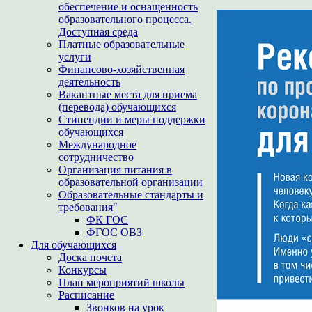
обеспечение и оснащенность
образовательного процесса.
Доступная среда
Платные образовательные
услуги
Финансово-хозяйственная
деятельность
Вакантные места для приема
(перевода) обучающихся
Стипендии и меры поддержки
обучающихся
Международное
сотрудничество
Организация питания в
образовательной организации
Образовательные стандарты и
требования"
ФК ГОС
ФГОС ОВЗ
Для обучающихся
Доска почета
Конкурсы
План мероприятий школы
Расписание
Звонков на урок