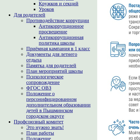
Кружков и секций
Уроков
Для родителей
Противодействие коррупции
Антикоррупционное
просвещение
Антикоррупционная
политика школы
Приёмная кампания в 1 класс
Документы для летнего
отдыха
Памятка для родителей
План мероприятий школы
Психологическое
сопровождение
ФГОС ОВЗ
Положение о
персонифицированном
дополнительном образовании
детей в Пышминском
городском округе
Профсоюзный комитет
Это нужно знать!
План работы
Положение