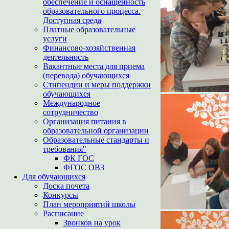
обеспечение и оснащенность
образовательного процесса.
Доступная среда
Платные образовательные
услуги
Финансово-хозяйственная
деятельность
Вакантные места для приема
(перевода) обучающихся
Стипендии и меры поддержки
обучающихся
Международное
сотрудничество
Организация питания в
образовательной организации
Образовательные стандарты и
требования"
ФК ГОС
ФГОС ОВЗ
Для обучающихся
Доска почета
Конкурсы
План мероприятий школы
Расписание
Звонков на урок