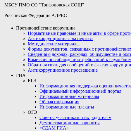
МБОУ ПМО СО "Трифоновская СОШ"
Российская Федерация АДРЕС
Противодействие коррупции
Нормативные правовые и иные акты в сфере про
Антикоррупционная экспертиза
Методические материалы
Формы документов, связанных с противодействие
Сведения о доходах, расходах, об имуществе и обя
Комиссия по соблюдению требований к служебном
Обратная связь для сообщений о фактах коррупци
Антикоррупционное просвещение
ГИА
ЕГЭ
Информационная поддержка оценки качества
Официальный информационный портал
Информационные материалы
Общая информация
Информационные плакаты
ОГЭ
Советы участникам и их родителям
Демонстрационные варианты
«СДАМ ГИА»