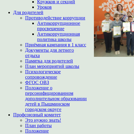
Кружков и секций
Уроков
Для родителей
Противодействие коррупции
Антикоррупционное
просвещение
Антикоррупционная
политика школы
Приёмная кампания в 1 класс
Документы для летнего
отдыха
Памятка для родителей
План мероприятий школы
Психологическое
сопровождение
ФГОС ОВЗ
Положение о
персонифицированном
дополнительном образовании
детей в Пышминском
городском округе
Профсоюзный комитет
Это нужно знать!
План работы
Положение