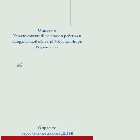
О проекте
Уполномоченный по правам ребенка в
Свердловской области! Мóроков Игорь
Рудольфович
О проекте
персональные данные ДЕТИ!