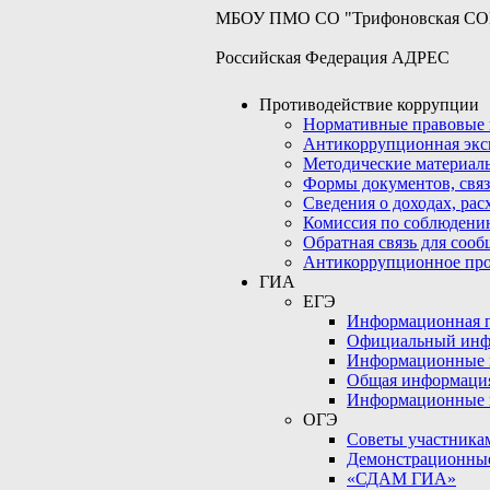
МБОУ ПМО СО "Трифоновская С
Российская Федерация АДРЕС
Противодействие коррупции
Нормативные правовые 
Антикоррупционная экс
Методические материал
Формы документов, связ
Сведения о доходах, рас
Комиссия по соблюдени
Обратная связь для соо
Антикоррупционное пр
ГИА
ЕГЭ
Информационная по
Официальный инф
Информационные 
Общая информаци
Информационные 
ОГЭ
Советы участникам
Демонстрационны
«СДАМ ГИА»