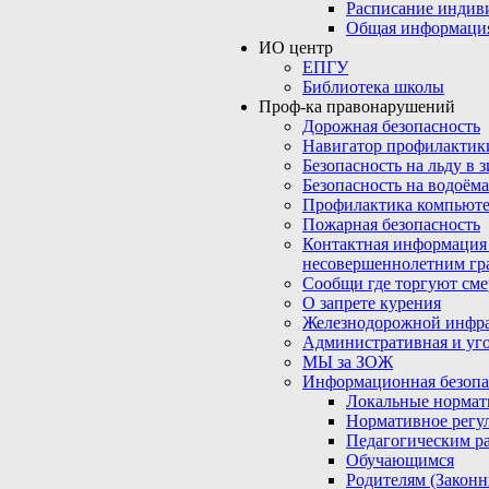
Расписание индив
Общая информаци
ИО центр
ЕПГУ
Библиотека школы
Проф-ка правонарушений
Дорожная безопасность
Навигатор профилактик
Безопасность на льду в 
Безопасность на водоёма
Профилактика компьюте
Пожарная безопасность
Контактная информация
несовершеннолетним гр
Сообщи где торгуют сме
О запрете курения
Железнодорожной инфр
Административная и уго
МЫ за ЗОЖ
Информационная безопа
Локальные нормат
Нормативное регу
Педагогическим р
Обучающимся
Родителям (Закон