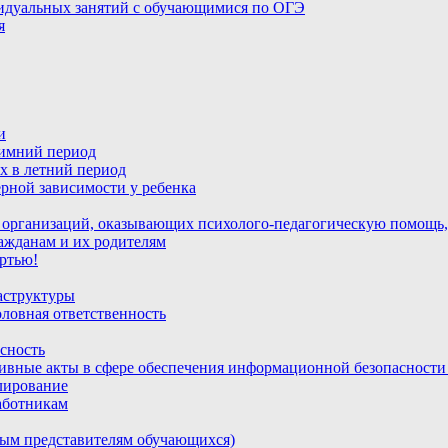
идуальных занятий с обучающимися по ОГЭ
я
и
зимний период
х в летний период
рной зависимости у ребенка
 организаций, оказывающих психолого-педагогическую помощь,
ажданам и их родителям
ртью!
аструктуры
ловная ответственность
сность
ивные акты в сфере обеспечения информационной безопасност
лирование
аботникам
ным представителям обучающихся)