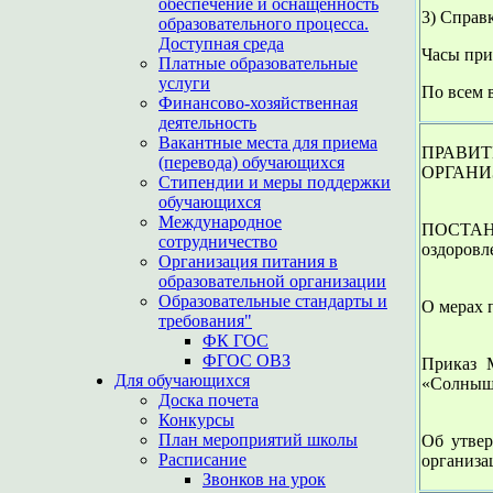
обеспечение и оснащенность
3) Справ
образовательного процесса.
Доступная среда
Часы при
Платные образовательные
услуги
По всем 
Финансово-хозяйственная
деятельность
Вакантные места для приема
ПРАВИТ
(перевода) обучающихся
ОРГАНИ
Стипендии и меры поддержки
обучающихся
Международное
ПОСТАНО
сотрудничество
оздоровл
Организация питания в
образовательной организации
Образовательные стандарты и
О мерах 
требования"
ФК ГОС
ФГОС ОВЗ
Приказ 
Для обучающихся
«Солны
Доска почета
Конкурсы
План мероприятий школы
Об утвер
Расписание
организа
Звонков на урок