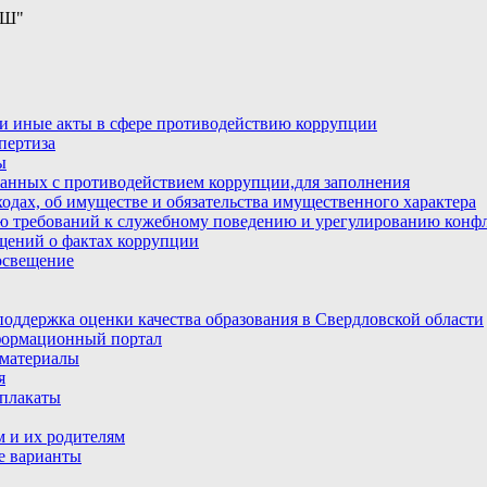
ОШ"
и иные акты в сфере противодействию коррупции
пертиза
ы
анных с противодействием коррупции,для заполнения
ходах, об имуществе и обязательства имущественного характера
ю требований к служебному поведению и урегулированию конфл
бщений о фактах коррупции
освещение
ддержка оценки качества образования в Свердловской области
ормационный портал
материалы
я
плакаты
 и их родителям
е варианты