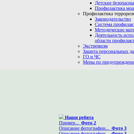
Детские безопасны
Профилактика мо
Профилактика терроризм
Законодательство
Система профилак
Методические мат
Деятельность испо
области профилакт
Экстремизм
Защита персональных д
ГО и ЧС
Меры по предупреждени
Наши ребята
Пример...
Фото 2
Описание фотографии...
Фото 3
Описание фотографии...
Фото 3