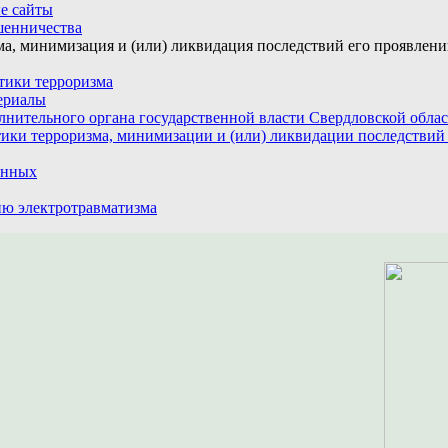
е сайты
шенничества
а, минимизация и (или) ликвидация последствий его проявлен
тики терроризма
ериалы
лнительного органа государственной власти Свердловской обла
ики терроризма, минимизации и (или) ликвидации последствий
анных
ю электротравматизма