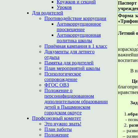
Кружков и секций
Паспор
Уроков
учрежде
Для родителей
Форма з
Противодействие коррупции
«Трифон
Антикоррупционное
просвещение
Летний 
Антикоррупционная
политика школы
Лето – 
Приёмная кампания в 1 класс
израсход
Документы для летнего
важнейш
отдыха
воспитан
Памятка для родителей
План мероприятий школы
В нашей 
Психологическое
сопровождение
Цель 
ФГОС ОВЗ
благопри
Положение о
нравстве
персонифицированном
дополнительном образовании
Зад
детей в Пышминском
городском округе
1.
обра
Профсоюзный комитет
- поз
Это нужно знать!
2.
раз
План работы
– развив
Положение
– развив