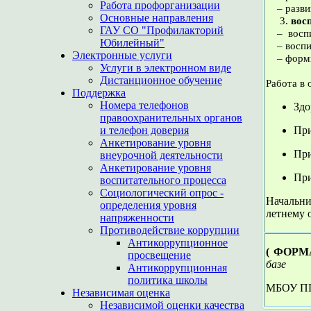
Работа профорганизации
– развив
Основные направления
3.
вос
ГАУ СО "Профилакторий
– воспит
Юбилейный"
– воспит
Электронные услуги
– формир
Услуги в электронном виде
Дистанционное обучение
Работа в
Поддержка
Номера телефонов
Здо
правоохранительных органов
и телефон доверия
При
Анкетирование уровня
При
внеурочной деятельности
Анкетирование уровня
При
воспитательного процесса
Социологический опрос -
Начальни
определения уровня
летнему 
напряженности
Противодействие коррупции
Антикоррупционное
( ФОРМ
просвещение
базе
Антикоррупционная
политика школы
МБОУ П
Независимая оценка
Независимой оценки качества