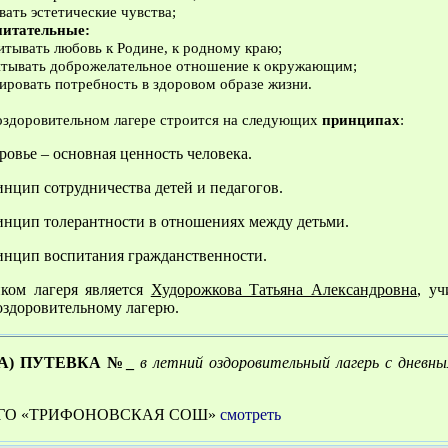
ать эстетические чувства;
питательные:
ывать любовь к Родине, к родному краю;
ывать доброжелательное отношение к окружающим;
овать потребность в здоровом образе жизни.
 оздоровительном лагере строится на следующих
принципах
:
ровье – основная ценность человека.
нцип сотрудничества детей и педагогов.
нцип толерантности в отношениях между детьми.
нцип воспитания гражданственности.
ком лагеря является
Худорожкова Татьяна Александровна
, уч
оздоровительному лагерю.
А) ПУТЕВКА №_
в летний оздоровительный лагерь с дн
ГО «ТРИФОНОВСКАЯ СОШ»
смотреть