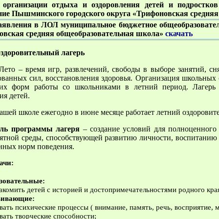
т
организации отдыха и оздоровления детей и подростко
ние Пышминского городского округа «Трифоновская средняя
аявления в ЛОЛ
муниципальное бюджетное общеобразовате
овская средняя общеобразовательная школа»
скачать
оздоровительный лагерь
время игр, развлечений, свободы в выборе занятий, сняти
ованных сил, восстановления здоровья. Организация школьных 
их форм работы со школьниками в летний период. Лагерь
ия детей.
школе ежегодно в июне месяце работает летний оздоровител
программы лагеря
– cоздание условий для полноценного 
ятной среды, способствующей развитию личности, воспитанию
нных норм поведения.
ачи:
зовательные:
накомить детей с историей и достопримечательностями родного кра
вивающие:
ать психические процессы ( внимание, память, речь, восприятие,
ать творческие способности;