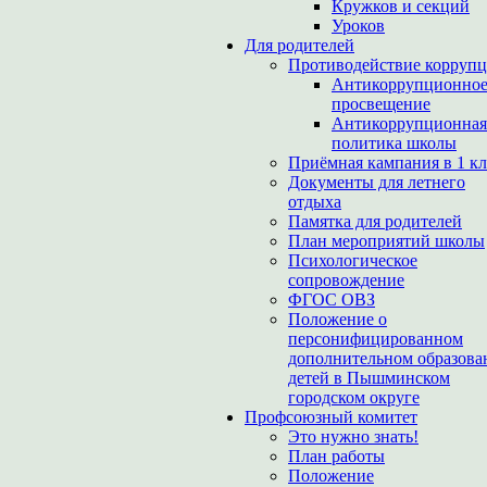
Кружков и секций
Уроков
Для родителей
Противодействие корруп
Антикоррупционно
просвещение
Антикоррупционная
политика школы
Приёмная кампания в 1 кл
Документы для летнего
отдыха
Памятка для родителей
План мероприятий школы
Психологическое
сопровождение
ФГОС ОВЗ
Положение о
персонифицированном
дополнительном образова
детей в Пышминском
городском округе
Профсоюзный комитет
Это нужно знать!
План работы
Положение