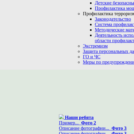
Детские безопасны
Профилактика мо
Профилактика терроризм
Законодательство
Система профилак
Методические мат
Деятельность испо
области профилакт
Экстремизм
Защита персональных д
ГО и ЧС
Меры по предупреждени
Наши ребята
Пример...
Фото 2
Описание фотографии...
Фото 3
Описание фотографии...
Фото 3