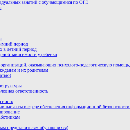
идуальных занятий с обучающимися по ОГЭ
я
и
зимний период
х в летний период
рной зависимости у ребенка
 организаций, оказывающих психолого-педагогическую помощь,
ажданам и их родителям
ртью!
аструктуры
ловная ответственность
сность
ивные акты в сфере обеспечения информационной безопасност
лирование
аботникам
ным представителям обучающихся)