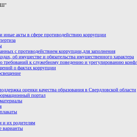
ОШ"
и иные акты в сфере противодействию коррупции
пертиза
ы
анных с противодействием коррупции,для заполнения
ходах, об имуществе и обязательства имущественного характера
ю требований к служебному поведению и урегулированию конфл
бщений о фактах коррупции
освещение
ддержка оценки качества образования в Свердловской области
ормационный портал
материалы
я
плакаты
 и их родителям
е варианты