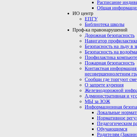
Расписание индив
Общая информаци
ИО центр
ЕПГУ
Библиотека школы
Проф-ка правонарушений
Дорожная безопасность
Навигатор профилактик
Безопасность на льду в 
Безопасность на водоёма
Профилактика компьюте
Пожарная безопасность
Контактная информация
несовершеннолетним гр
Сообщи где торгуют сме
О запрете курения
Железнодорожной инфр
Административная и уго
МЫ за ЗОЖ
Информационная безопа
Локальные нормат
Нормативное регу
Педагогическим р
Обучающимся
Родителям (Закон