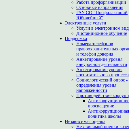
Работа профорганизации
Основные направления
ГАУ СО "Профилакторий
Юбилейный"
Электронные услуги
Услуги в электронном вид
Дистанционное обучение
Поддержка
Номера телефонов
правоохранительных орга
и телефон доверия
Анкетирование уровня
внеурочной деятельности
Анкетирование уровня
воспитательного процесса
Социологический опрос -
определения уровня
напряженности
Противодействие корруп
Антикоррупционно
просвещение
Антикоррупционная
политика школы
Независимая оценка
Независимой оценки каче