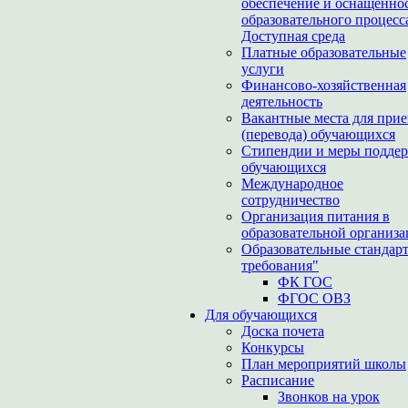
обеспечение и оснащенно
образовательного процесс
Доступная среда
Платные образовательные
услуги
Финансово-хозяйственная
деятельность
Вакантные места для при
(перевода) обучающихся
Стипендии и меры подде
обучающихся
Международное
сотрудничество
Организация питания в
образовательной организ
Образовательные стандар
требования"
ФК ГОС
ФГОС ОВЗ
Для обучающихся
Доска почета
Конкурсы
План мероприятий школы
Расписание
Звонков на урок