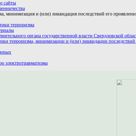
е сайты
шенничества
а, минимизация и (или) ликвидация последствий его проявлен
тики терроризма
ериалы
лнительного органа государственной власти Свердловской обла
ики терроризма, минимизации и (или) ликвидации последствий
анных
ю электротравматизма