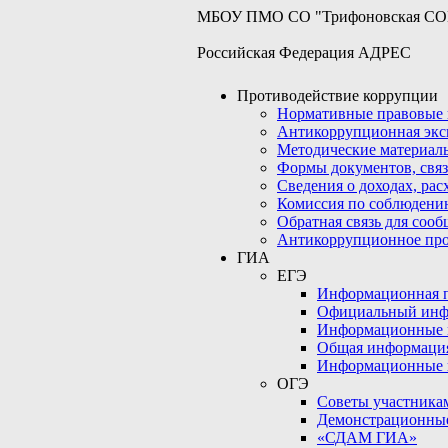
МБОУ ПМО СО "Трифоновская С
Российская Федерация АДРЕС
Противодействие коррупции
Нормативные правовые 
Антикоррупционная экс
Методические материал
Формы документов, связ
Сведения о доходах, рас
Комиссия по соблюдени
Обратная связь для соо
Антикоррупционное пр
ГИА
ЕГЭ
Информационная по
Официальный инф
Информационные 
Общая информаци
Информационные 
ОГЭ
Советы участникам
Демонстрационны
«СДАМ ГИА»