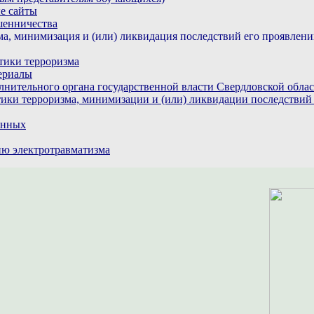
е сайты
шенничества
а, минимизация и (или) ликвидация последствий его проявлен
тики терроризма
ериалы
лнительного органа государственной власти Свердловской обла
ики терроризма, минимизации и (или) ликвидации последствий
анных
ю электротравматизма