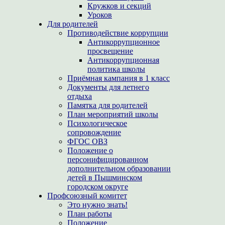
Кружков и секций
Уроков
Для родителей
Противодействие коррупции
Антикоррупционное
просвещение
Антикоррупционная
политика школы
Приёмная кампания в 1 класс
Документы для летнего
отдыха
Памятка для родителей
План мероприятий школы
Психологическое
сопровождение
ФГОС ОВЗ
Положение о
персонифицированном
дополнительном образовании
детей в Пышминском
городском округе
Профсоюзный комитет
Это нужно знать!
План работы
Положение