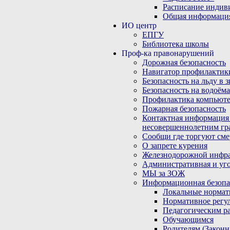
Расписание индив
Общая информаци
ИО центр
ЕПГУ
Библиотека школы
Проф-ка правонарушений
Дорожная безопасность
Навигатор профилактик
Безопасность на льду в 
Безопасность на водоёма
Профилактика компьюте
Пожарная безопасность
Контактная информация
несовершеннолетним гр
Сообщи где торгуют сме
О запрете курения
Железнодорожной инфр
Административная и уго
МЫ за ЗОЖ
Информационная безопа
Локальные нормат
Нормативное регу
Педагогическим р
Обучающимся
Родителям (Закон