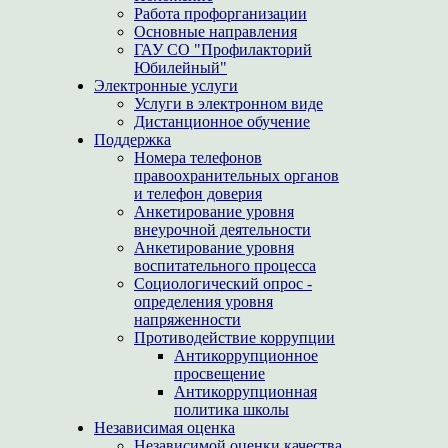
Работа профорганизации
Основные направления
ГАУ СО "Профилакторий
Юбилейный"
Электронные услуги
Услуги в электронном виде
Дистанционное обучение
Поддержка
Номера телефонов
правоохранительных органов
и телефон доверия
Анкетирование уровня
внеурочной деятельности
Анкетирование уровня
воспитательного процесса
Социологический опрос -
определения уровня
напряженности
Противодействие коррупции
Антикоррупционное
просвещение
Антикоррупционная
политика школы
Независимая оценка
Независимой оценки качества