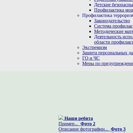
Детские безопасны
Профилактика мо
Профилактика терроризм
Законодательство
Система профилак
Методические мат
Деятельность испо
области профилакт
Экстремизм
Защита персональных д
ГО и ЧС
Меры по предупреждени
Наши ребята
Пример...
Фото 2
Описание фотографии...
Фото 3