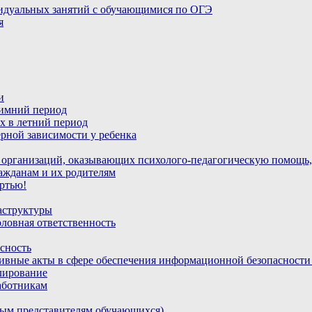
идуальных занятий с обучающимися по ОГЭ
я
и
зимний период
х в летний период
рной зависимости у ребенка
 организаций, оказывающих психолого-педагогическую помощь,
ажданам и их родителям
ртью!
аструктуры
ловная ответственность
сность
ивные акты в сфере обеспечения информационной безопасност
лирование
аботникам
ным представителям обучающихся)