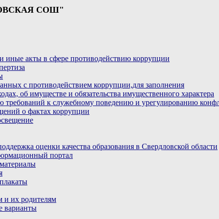
ОВСКАЯ СОШ"
и иные акты в сфере противодействию коррупции
пертиза
ы
анных с противодействием коррупции,для заполнения
ходах, об имуществе и обязательства имущественного характера
ю требований к служебному поведению и урегулированию конфл
бщений о фактах коррупции
освещение
ддержка оценки качества образования в Свердловской области
ормационный портал
материалы
я
плакаты
 и их родителям
е варианты