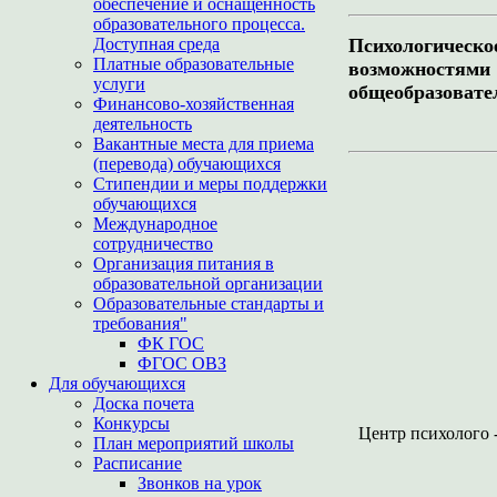
обеспечение и оснащенность
образовательного процесса.
Доступная среда
Психологическ
Платные образовательные
возможностя
услуги
общеобразовате
Финансово-хозяйственная
деятельность
Вакантные места для приема
(перевода) обучающихся
Стипендии и меры поддержки
обучающихся
Международное
сотрудничество
Организация питания в
образовательной организации
Образовательные стандарты и
требования"
ФК ГОС
ФГОС ОВЗ
Для обучающихся
Доска почета
Конкурсы
Центр психолого 
План мероприятий школы
Расписание
Звонков на урок