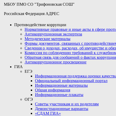
МБОУ ПМО СО "Трифоновская СОШ"
Российская Федерация АДРЕС
Противодействие коррупции
Нормативные правовые и иные акты в сфере про
Антикоррупционная экспертиза
Методические материалы
Формы документов, связанных с противодействие
Сведения о доходах, расходах, об имуществе и обя
Комиссия по соблюдению требований к служебном
Обратная связь для сообщений о фактах коррупци
Антикоррупционное просвещение
ГИА
ЕГЭ
Информационная поддержка оценки качества
Официальный информационный портал
Информационные материалы
Общая информация
Информационные плакаты
ОГЭ
Советы участникам и их родителям
Демонстрационные варианты
«СДАМ ГИА»