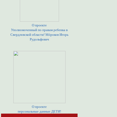
О проекте
Уполномоченный по правам ребенка в
Свердловской области! Мóроков Игорь
Рудольфович
О проекте
персональные данные ДЕТИ!