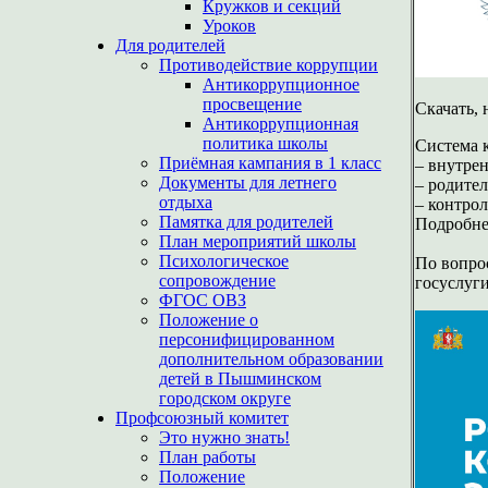
Кружков и секций
Уроков
Для родителей
Противодействие коррупции
Антикоррупционное
просвещение
Скачать,
Антикоррупционная
политика школы
Система к
Приёмная кампания в 1 класс
– внутре
Документы для летнего
– родител
отдыха
– контро
Памятка для родителей
Подробне
План мероприятий школы
Психологическое
По вопро
сопровождение
госуслуг
ФГОС ОВЗ
Положение о
персонифицированном
дополнительном образовании
детей в Пышминском
городском округе
Профсоюзный комитет
Это нужно знать!
План работы
Положение