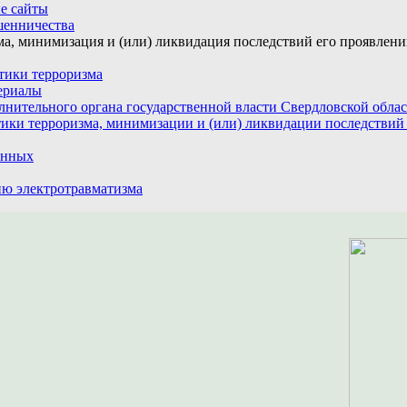
е сайты
шенничества
а, минимизация и (или) ликвидация последствий его проявлен
тики терроризма
ериалы
лнительного органа государственной власти Свердловской обла
ики терроризма, минимизации и (или) ликвидации последствий
анных
ю электротравматизма