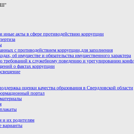
ОШ"
и иные акты в сфере противодействию коррупции
пертиза
ы
анных с противодействием коррупции,для заполнения
ходах, об имуществе и обязательства имущественного характера
ю требований к служебному поведению и урегулированию конфл
бщений о фактах коррупции
освещение
ддержка оценки качества образования в Свердловской области
ормационный портал
материалы
я
плакаты
 и их родителям
е варианты