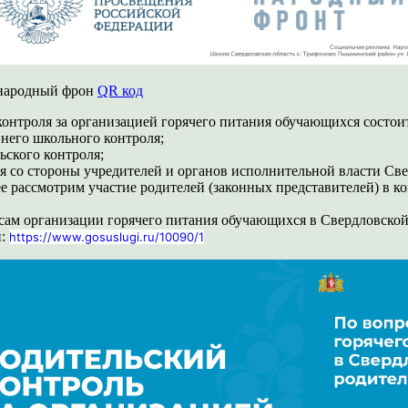
 народный фрон
QR код
онтроля за организацией горячего питания обучающихся состоит
ннего школьного контроля;
ьского контроля;
ля со стороны учредителей и органов исполнительной власти Све
е рассмотрим участие родителей (законных представителей) в к
сам организации горячего питания обучающихся в Свердловской 
и:
https://www.gosuslugi.ru/10090/1