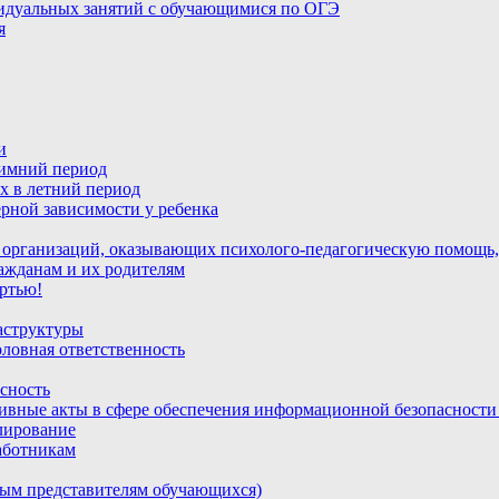
идуальных занятий с обучающимися по ОГЭ
я
и
зимний период
х в летний период
рной зависимости у ребенка
 организаций, оказывающих психолого-педагогическую помощь,
ажданам и их родителям
ртью!
аструктуры
ловная ответственность
сность
ивные акты в сфере обеспечения информационной безопасност
лирование
аботникам
ным представителям обучающихся)