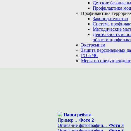
Детские безопасны
Профилактика мо
Профилактика терроризм
Законодательство
Система профилак
Методические мат
Деятельность испо
области профилакт
Экстремизм
Защита персональных д
ГО и ЧС
Меры по предупреждени
Наши ребята
Пример...
Фото 2
Описание фотографии...
Фото 3
Описание фотографии...
Фото 3