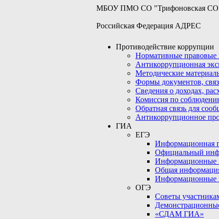
МБОУ ПМО СО "Трифоновская С
Российская Федерация АДРЕС
Противодействие коррупции
Нормативные правовые 
Антикоррупционная экс
Методические материал
Формы документов, связ
Сведения о доходах, рас
Комиссия по соблюдени
Обратная связь для соо
Антикоррупционное пр
ГИА
ЕГЭ
Информационная по
Официальный инф
Информационные 
Общая информаци
Информационные 
ОГЭ
Советы участникам
Демонстрационны
«СДАМ ГИА»