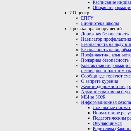
Расписание индив
Общая информаци
ИО центр
ЕПГУ
Библиотека школы
Проф-ка правонарушений
Дорожная безопасность
Навигатор профилактик
Безопасность на льду в 
Безопасность на водоёма
Профилактика компьюте
Пожарная безопасность
Контактная информация
несовершеннолетним гр
Сообщи где торгуют сме
О запрете курения
Железнодорожной инфр
Административная и уго
МЫ за ЗОЖ
Информационная безопа
Локальные нормат
Нормативное регу
Педагогическим р
Обучающимся
Родителям (Закон