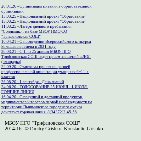
20.01.26 - Организация питания в образовательной
организации
13.03.25 - Национальный проект "Образование"
13.03.25 - Национальный проект "Образование"
11.03.25 - Лагерь дневного пребывания
"Солнышко", на базе МБОУ ПМО СО
"Трифоновская СОШ"
16.04.21 - О проведении Всероссийского конкурса
Большая перемена в 2021 году
29.03.21 - С 1 по 25 апреля МБОУ ПГО
Трифоновская СОШ ведет прием заявлений в ЛОЛ
(площадка)
22.09.20 - Стартовал проект по ранней
профессиональной ориентации учащихся 6−11-х
классов
26.08.20 - 1 сентября - День знаний
24.06.20 - ГОЛОСОВАНИЕ 25 ИЮНЯ - 1 ИЮЛЯ.
ГОРЯЧИЕ ЛИНИИ
16.04.20 - С покупкой и доставкой продуктов,
медикаментов и товаров первой необходимости на
территории Пышминского городского округа
действует горячая линия: 8(34372)2-45-56
МБОУ ПГО "Трифановская СОШ"
2014-16 | © Dmitry Grishko, Konstantin Grishko