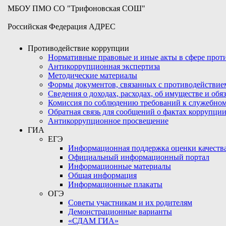
МБОУ ПМО СО "Трифоновская СОШ"
Российская Федерация АДРЕС
Противодействие коррупции
Нормативные правовые и иные акты в сфере про
Антикоррупционная экспертиза
Методические материалы
Формы документов, связанных с противодействие
Сведения о доходах, расходах, об имуществе и обя
Комиссия по соблюдению требований к служебном
Обратная связь для сообщений о фактах коррупци
Антикоррупционное просвещение
ГИА
ЕГЭ
Информационная поддержка оценки качества
Официальный информационный портал
Информационные материалы
Общая информация
Информационные плакаты
ОГЭ
Советы участникам и их родителям
Демонстрационные варианты
«СДАМ ГИА»