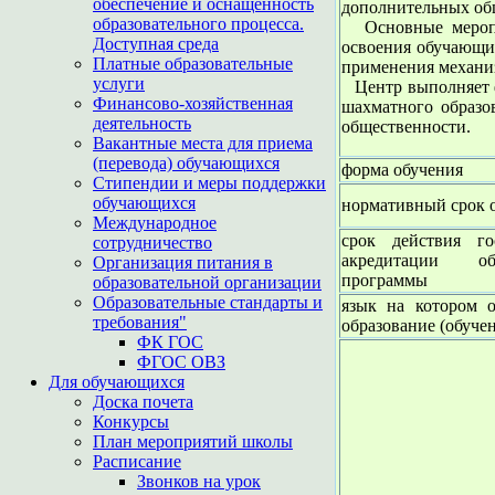
обеспечение и оснащенность
дополнительных об
образовательного процесса.
Основные мероприя
Доступная среда
освоения обучающи
Платные образовательные
применения механи
услуги
Центр выполняет ф
Финансово-хозяйственная
шахматного образов
деятельность
общественности.
Вакантные места для приема
(перевода) обучающихся
форма обучения
Стипендии и меры поддержки
обучающихся
нормативный срок 
Международное
срок действия го
сотрудничество
акредитации обр
Организация питания в
программы
образовательной организации
Образовательные стандарты и
язык на котором о
требования"
образование (обуче
ФК ГОС
ФГОС ОВЗ
Для обучающихся
Доска почета
Конкурсы
План мероприятий школы
Расписание
Звонков на урок