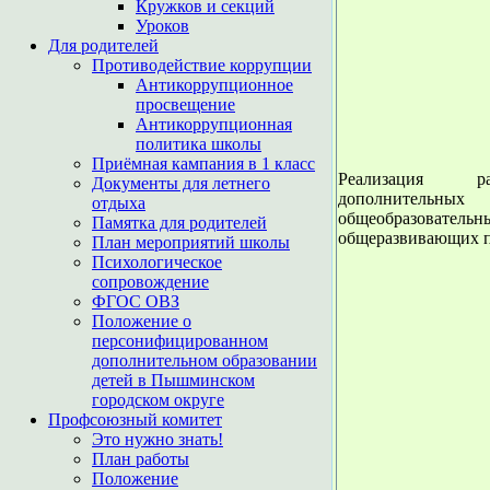
Кружков и секций
Уроков
Для родителей
Противодействие коррупции
Антикоррупционное
просвещение
Антикоррупционная
политика школы
Приёмная кампания в 1 класс
Реализация раз
Документы для летнего
дополнительных
отдыха
общеобразовательн
Памятка для родителей
общеразвивающих п
План мероприятий школы
Психологическое
сопровождение
ФГОС ОВЗ
Положение о
персонифицированном
дополнительном образовании
детей в Пышминском
городском округе
Профсоюзный комитет
Это нужно знать!
План работы
Положение