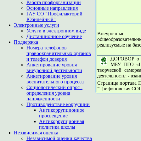
Работа профорганизации
Основные направления
ГАУ СО "Профилакторий
Юбилейный"
Электронные услуги
Услуги в электронном виде
Внеурочные
Дистанционное обучение
общеобразователь
Поддержка
реализуемые на базе
Номера телефонов
правоохранительных органов
ДОГОВОР о с
и телефон доверия
МБУ ПГО «ЦК
Анкетирование уровня
творческой саморе
внеурочной деятельности
деятельность; - вз
Анкетирование уровня
воспитательного процесса
Страница портала 
Социологический опрос -
"Трифоновская СО
определения уровня
напряженности
Противодействие коррупции
Антикоррупционное
просвещение
Антикоррупционная
политика школы
Независимая оценка
Независимой оценки качества