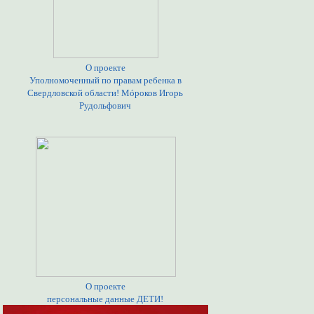
О проекте
Уполномоченный по правам ребенка в
Свердловской области! Мóроков Игорь
Рудольфович
О проекте
персональные данные ДЕТИ!