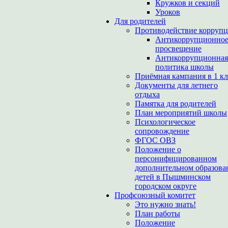
Кружков и секций
Уроков
Для родителей
Противодействие корруп
Антикоррупционно
просвещение
Антикоррупционная
политика школы
Приёмная кампания в 1 кл
Документы для летнего
отдыха
Памятка для родителей
План мероприятий школы
Психологическое
сопровождение
ФГОС ОВЗ
Положение о
персонифицированном
дополнительном образова
детей в Пышминском
городском округе
Профсоюзный комитет
Это нужно знать!
План работы
Положение