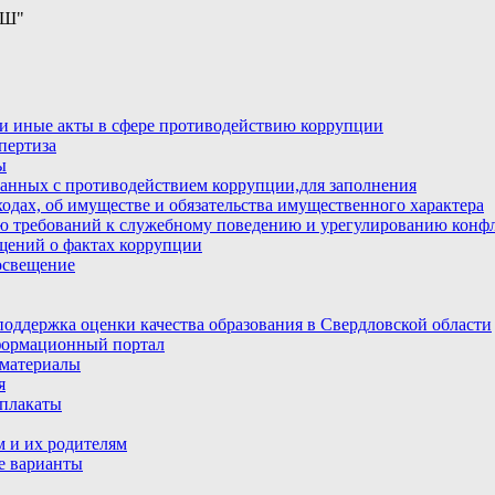
ОШ"
и иные акты в сфере противодействию коррупции
пертиза
ы
анных с противодействием коррупции,для заполнения
ходах, об имуществе и обязательства имущественного характера
ю требований к служебному поведению и урегулированию конфл
бщений о фактах коррупции
освещение
ддержка оценки качества образования в Свердловской области
ормационный портал
материалы
я
плакаты
 и их родителям
е варианты