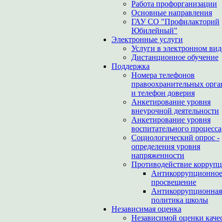
Работа профорганизации
Основные направления
ГАУ СО "Профилакторий
Юбилейный"
Электронные услуги
Услуги в электронном вид
Дистанционное обучение
Поддержка
Номера телефонов
правоохранительных орга
и телефон доверия
Анкетирование уровня
внеурочной деятельности
Анкетирование уровня
воспитательного процесса
Социологический опрос -
определения уровня
напряженности
Противодействие корруп
Антикоррупционно
просвещение
Антикоррупционная
политика школы
Независимая оценка
Независимой оценки каче