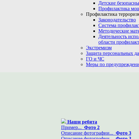
Детские безопасны
Профилактика мо
Профилактика терроризм
Законодательство
Система профилак
Методические мат
Деятельность испо
области профилакт
Экстремизм
Защита персональных д
ГО и ЧС
Меры по предупреждени
Наши ребята
Пример...
Фото 2
Описание фотографии...
Фото 3
Описание фотографии...
Фото 3