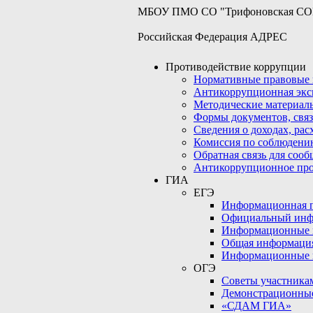
МБОУ ПМО СО "Трифоновская С
Российская Федерация АДРЕС
Противодействие коррупции
Нормативные правовые 
Антикоррупционная экс
Методические материал
Формы документов, связ
Сведения о доходах, рас
Комиссия по соблюдени
Обратная связь для соо
Антикоррупционное пр
ГИА
ЕГЭ
Информационная по
Официальный инф
Информационные 
Общая информаци
Информационные 
ОГЭ
Советы участникам
Демонстрационны
«СДАМ ГИА»