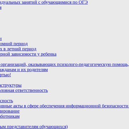
идуальных занятий с обучающимися по ОГЭ
я
и
зимний период
х в летний период
рной зависимости у ребенка
 организаций, оказывающих психолого-педагогическую помощь,
ажданам и их родителям
ртью!
аструктуры
ловная ответственность
сность
ивные акты в сфере обеспечения информационной безопасност
лирование
аботникам
ным представителям обучающихся)