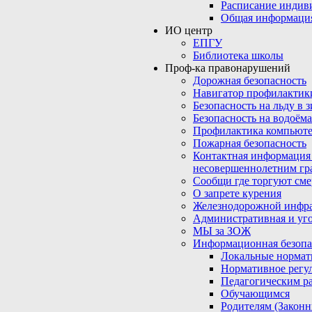
Расписание индив
Общая информаци
ИО центр
ЕПГУ
Библиотека школы
Проф-ка правонарушений
Дорожная безопасность
Навигатор профилактик
Безопасность на льду в 
Безопасность на водоёма
Профилактика компьюте
Пожарная безопасность
Контактная информация
несовершеннолетним гр
Сообщи где торгуют сме
О запрете курения
Железнодорожной инфр
Административная и уго
МЫ за ЗОЖ
Информационная безопа
Локальные нормат
Нормативное регу
Педагогическим р
Обучающимся
Родителям (Закон