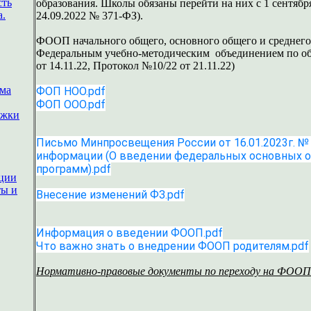
сть
образования. Школы обязаны перейти на них с 1 сентябр
а.
24.09.2022 № 371-ФЗ).
ФООП начального общего, основного общего и среднег
Федеральным учебно-методическим объединением по о
от 14.11.22, Протокол №10/22 от 21.11.22)
ема
ФОП НОО.pdf
ФОП ООО.pdf
ржки
Письмо Минпросвещения России от 16.01.2023г. № 
информации (О введении федеральных основных 
программ).pdf
ации
ты и
Внесение изменений ФЗ.pdf
Информация о введении ФООП.pdf
Что важно знать о внедрении ФООП родителям.pdf
Нормативно-правовые документы по переходу на ФООП 