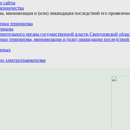
е сайты
шенничества
а, минимизация и (или) ликвидация последствий его проявлен
тики терроризма
ериалы
лнительного органа государственной власти Свердловской обла
ики терроризма, минимизации и (или) ликвидации последствий
анных
ю электротравматизма