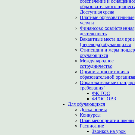
обеспечение и оснащенно
образовательного процесс
Доступная среда
Платные образовательные
услуги
Финансово-хозяйственная
деятельность
Вакантные места для при
(перевода) обучающихся
Стипендии и меры подде
обучающихся
Международное
сотрудничество
Организация питания в
образовательной организ
Образовательные стандар
требования"
ФК ГОС
ФГОС ОВЗ
Для обучающихся
Доска почета
Конкурсы
План мероприятий школы
Расписание
Звонков на урок