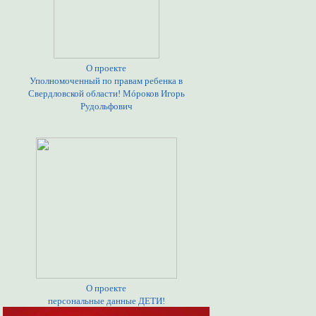
О проекте
Уполномоченный по правам ребенка в
Свердловской области! Мóроков Игорь
Рудольфович
О проекте
персональные данные ДЕТИ!