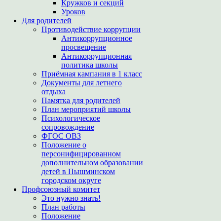
Кружков и секций
Уроков
Для родителей
Противодействие коррупции
Антикоррупционное
просвещение
Антикоррупционная
политика школы
Приёмная кампания в 1 класс
Документы для летнего
отдыха
Памятка для родителей
План мероприятий школы
Психологическое
сопровождение
ФГОС ОВЗ
Положение о
персонифицированном
дополнительном образовании
детей в Пышминском
городском округе
Профсоюзный комитет
Это нужно знать!
План работы
Положение