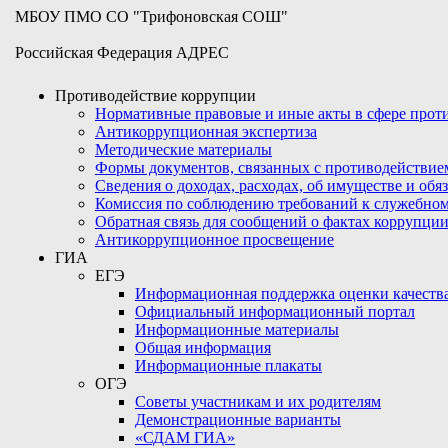
МБОУ ПМО СО "Трифоновская СОШ"
Российская Федерация АДРЕС
Противодействие коррупции
Нормативные правовые и иные акты в сфере про
Антикоррупционная экспертиза
Методические материалы
Формы документов, связанных с противодействие
Сведения о доходах, расходах, об имуществе и обя
Комиссия по соблюдению требований к служебном
Обратная связь для сообщений о фактах коррупци
Антикоррупционное просвещение
ГИА
ЕГЭ
Информационная поддержка оценки качества
Официальный информационный портал
Информационные материалы
Общая информация
Информационные плакаты
ОГЭ
Советы участникам и их родителям
Демонстрационные варианты
«СДАМ ГИА»